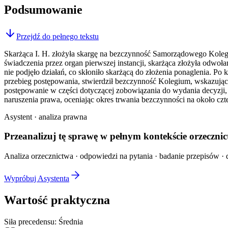
Podsumowanie
Przejdź do pełnego tekstu
Skarżąca I. H. złożyła skargę na bezczynność Samorządowego Kole
świadczenia przez organ pierwszej instancji, skarżąca złożyła odw
nie podjęło działań, co skłoniło skarżącą do złożenia ponaglenia. 
przebieg postępowania, stwierdził bezczynność Kolegium, wskazując 
postępowanie w części dotyczącej zobowiązania do wydania decyzji, 
naruszenia prawa, oceniając okres trwania bezczynności na około czte
Asystent · analiza prawna
Przeanalizuj tę sprawę w
pełnym kontekście
orzecznic
Analiza orzecznictwa · odpowiedzi na pytania · badanie przepisów · d
Wypróbuj Asystenta
Wartość praktyczna
Siła precedensu:
Średnia