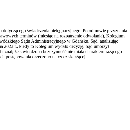
 dotyczącego świadczenia pielęgnacyjnego. Po odmowie przyznania
ustawowych terminów (miesiąc na rozpatrzenie odwołania), Kolegium
ojewódzkiego Sądu Administracyjnego w Gdańsku. Sąd, analizując
nia 2023 r., kiedy to Kolegium wydało decyzję. Sąd umorzył
 uznał, że stwierdzona bezczynność nie miała charakteru rażącego
tach postępowania orzeczono na rzecz skarżącej.