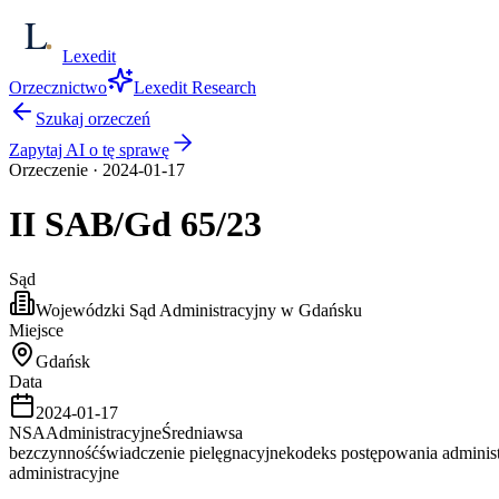
Lexedit
Orzecznictwo
Lexedit Research
Szukaj orzeczeń
Zapytaj AI o tę sprawę
Orzeczenie
·
2024-01-17
II SAB/Gd
65/23
Sąd
Wojewódzki Sąd Administracyjny w Gdańsku
Miejsce
Gdańsk
Data
2024-01-17
NSA
Administracyjne
Średnia
wsa
bezczynność
świadczenie pielęgnacyjne
kodeks postępowania adminis
administracyjne