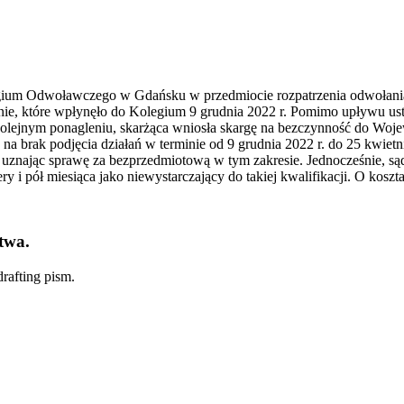
gium Odwoławczego w Gdańsku w przedmiocie rozpatrzenia odwołania
ołanie, które wpłynęło do Kolegium 9 grudnia 2022 r. Pomimo upływu 
Po kolejnym ponagleniu, skarżąca wniosła skargę na bezczynność do W
na brak podjęcia działań w terminie od 9 grudnia 2022 r. do 25 kwiet
uznając sprawę za bezprzedmiotową w tym zakresie. Jednocześnie, sąd
ry i pół miesiąca jako niewystarczający do takiej kwalifikacji. O kosz
twa.
rafting pism.