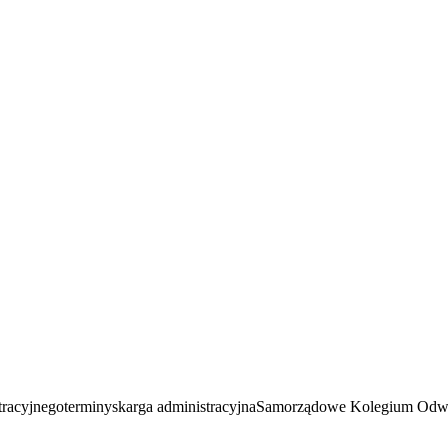
tracyjnego
terminy
skarga administracyjna
Samorządowe Kolegium Odw