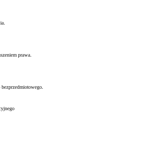
ia.
uszeniem prawa.
o bezprzedmiotowego.
cyjnego