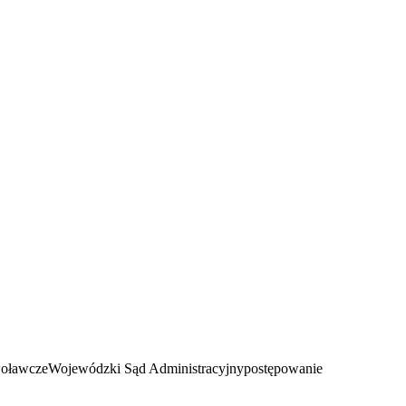
oławcze
Wojewódzki Sąd Administracyjny
postępowanie