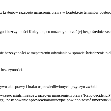
oraz kryteriów rażącego naruszenia prawa w kontekście terminów postę
o i bezczynności Kolegium, co może ograniczać jej bezpośrednie zas
 bezczynności w rozpatrzeniu odwołania w sprawie świadczenia pie
bezczynności.
ywu akt sprawy i braku usprawiedliwionych przyczyn zwłoki.
czego miała miejsce z rażącym naruszeniem prawa?
Ratio decidendi
▾
argi, postępowanie sądowoadministracyjne powinno zostać umorzone?