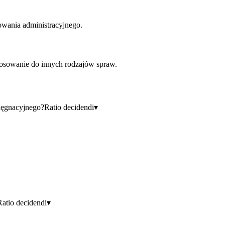
powania administracyjnego.
tosowanie do innych rodzajów spraw.
lęgnacyjnego?
Ratio decidendi
▾
Ratio decidendi
▾