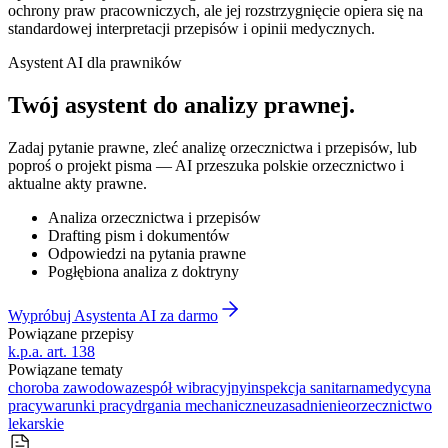
ochrony praw pracowniczych, ale jej rozstrzygnięcie opiera się na
standardowej interpretacji przepisów i opinii medycznych.
Asystent AI dla prawników
Twój asystent do
analizy prawnej
.
Zadaj pytanie prawne, zleć analizę orzecznictwa i przepisów, lub
poproś o projekt pisma — AI przeszuka polskie orzecznictwo i
aktualne akty prawne.
Analiza orzecznictwa i przepisów
Drafting pism i dokumentów
Odpowiedzi na pytania prawne
Pogłębiona analiza z doktryny
Wypróbuj Asystenta AI za darmo
Powiązane przepisy
k.p.a. art. 138
Powiązane tematy
choroba zawodowa
zespół wibracyjny
inspekcja sanitarna
medycyna
pracy
warunki pracy
drgania mechaniczne
uzasadnienie
orzecznictwo
lekarskie