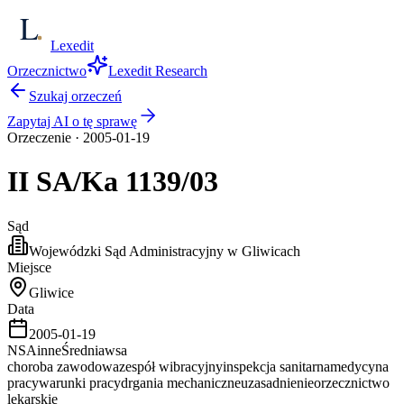
Lexedit
Orzecznictwo
Lexedit Research
Szukaj orzeczeń
Zapytaj AI o tę sprawę
Orzeczenie
·
2005-01-19
II SA/Ka
1139/03
Sąd
Wojewódzki Sąd Administracyjny w Gliwicach
Miejsce
Gliwice
Data
2005-01-19
NSA
inne
Średnia
wsa
choroba zawodowa
zespół wibracyjny
inspekcja sanitarna
medycyna
pracy
warunki pracy
drgania mechaniczne
uzasadnienie
orzecznictwo
lekarskie