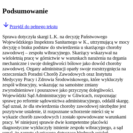
Podsumowanie
Przejdź do pełnego tekstu
Sprawa dotyczyła skargi L.K. na decyzję Państwowego
Wojewódzkiego Inspektora Sanitarnego w K., utrzymującą w mocy
decyzję o braku podstaw do stwierdzenia u skarżącego choroby
zawodowej – zespołu wibracyjnego. Skarżący wskazywał na
wieloletnią pracę w górnictwie w warunkach narażenia na drgania
mechaniczne i swoje dolegliwości bólowe jako dowód choroby
zawodowej. Organy administracji oparły swoje rozstrzygnięcia na
orzeczeniach Poradni Chorób Zawodowych oraz Instytutu
Medycyny Pracy i Zdrowia Środowiskowego, które wykluczyły
zespół wibracyjny, wskazując na samoistne zmiany
zwyrodnieniowe i pourazowe jako przyczynę dolegliwości.
Wojewódzki Sąd Administracyjny w Gliwicach, rozpoznając
sprawę po reformie sądownictwa administracyjnego, oddalił skargę.
Sąd uznał, że dla stwierdzenia choroby zawodowej niezbędne jest
pozytywne ustalenie, iż rozpoznane schorzenie mieści się w
wykazie chorób zawodowych i zostało spowodowane warunkami
pracy. W niniejszej sprawie dwie kompetentne placówki
diagnostyczne wykluczyły istnienie zespołu wibracyjnego, a sąd
uznał, że zarzuty skarżącego dotyczące błędnych ustaleń