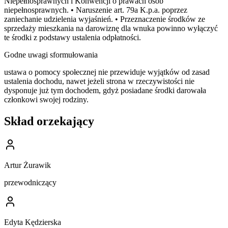
Niepełnosprawnych i Konwencji o prawach osób
niepełnosprawnych. • Naruszenie art. 79a K.p.a. poprzez
zaniechanie udzielenia wyjaśnień. • Przeznaczenie środków ze
sprzedaży mieszkania na darowiznę dla wnuka powinno wyłączyć
te środki z podstawy ustalenia odpłatności.
Godne uwagi sformułowania
ustawa o pomocy społecznej nie przewiduje wyjątków od zasad
ustalenia dochodu, nawet jeżeli strona w rzeczywistości nie
dysponuje już tym dochodem, gdyż posiadane środki darowała
członkowi swojej rodziny.
Skład orzekający
Artur Żurawik
przewodniczący
Edyta Kędzierska