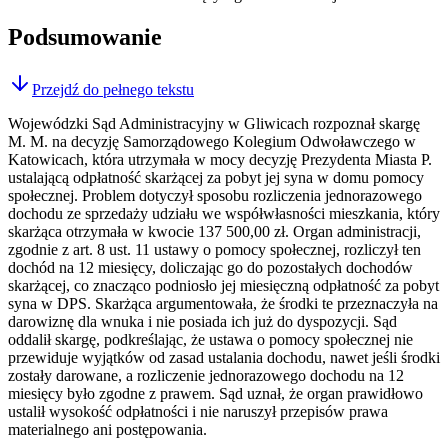
Podsumowanie
Przejdź do pełnego tekstu
Wojewódzki Sąd Administracyjny w Gliwicach rozpoznał skargę
M. M. na decyzję Samorządowego Kolegium Odwoławczego w
Katowicach, która utrzymała w mocy decyzję Prezydenta Miasta P.
ustalającą odpłatność skarżącej za pobyt jej syna w domu pomocy
społecznej. Problem dotyczył sposobu rozliczenia jednorazowego
dochodu ze sprzedaży udziału we współwłasności mieszkania, który
skarżąca otrzymała w kwocie 137 500,00 zł. Organ administracji,
zgodnie z art. 8 ust. 11 ustawy o pomocy społecznej, rozliczył ten
dochód na 12 miesięcy, doliczając go do pozostałych dochodów
skarżącej, co znacząco podniosło jej miesięczną odpłatność za pobyt
syna w DPS. Skarżąca argumentowała, że środki te przeznaczyła na
darowiznę dla wnuka i nie posiada ich już do dyspozycji. Sąd
oddalił skargę, podkreślając, że ustawa o pomocy społecznej nie
przewiduje wyjątków od zasad ustalania dochodu, nawet jeśli środki
zostały darowane, a rozliczenie jednorazowego dochodu na 12
miesięcy było zgodne z prawem. Sąd uznał, że organ prawidłowo
ustalił wysokość odpłatności i nie naruszył przepisów prawa
materialnego ani postępowania.