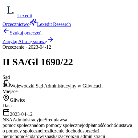
Lexedit
Orzecznictwo
Lexedit Research
Szukaj orzeczeń
Zapytaj AI o tę sprawę
Orzeczenie
·
2023-04-12
II SA/Gl
1690/22
Sąd
Wojewódzki Sąd Administracyjny w Gliwicach
Miejsce
Gliwice
Data
2023-04-12
NSA
Administracyjne
Średnia
wsa
pomoc społeczna
dom pomocy społecznej
odpłatność
dochód
ustawa
o pomocy społecznej
rozliczenie dochodu
sprzedaż
nieruchomości
darowizna
skarżący
organ administracji