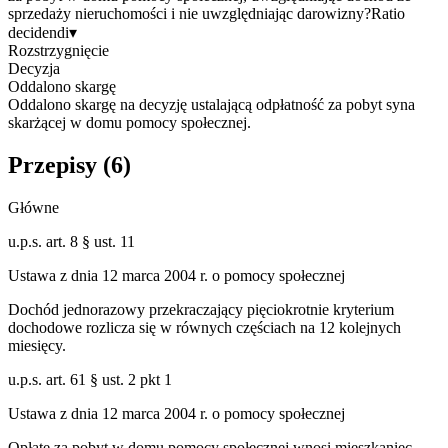
sprzedaży nieruchomości i nie uwzględniając darowizny?
Ratio
decidendi
▾
Rozstrzygnięcie
Decyzja
Oddalono skargę
Oddalono skargę na decyzję ustalającą odpłatność za pobyt syna
skarżącej w domu pomocy społecznej.
Przepisy (
6
)
Główne
u.p.s. art. 8 § ust. 11
Ustawa z dnia 12 marca 2004 r. o pomocy społecznej
Dochód jednorazowy przekraczający pięciokrotnie kryterium
dochodowe rozlicza się w równych częściach na 12 kolejnych
miesięcy.
u.p.s. art. 61 § ust. 2 pkt 1
Ustawa z dnia 12 marca 2004 r. o pomocy społecznej
Opłatę za pobyt w domu pomocy społecznej wnosi mieszkaniec