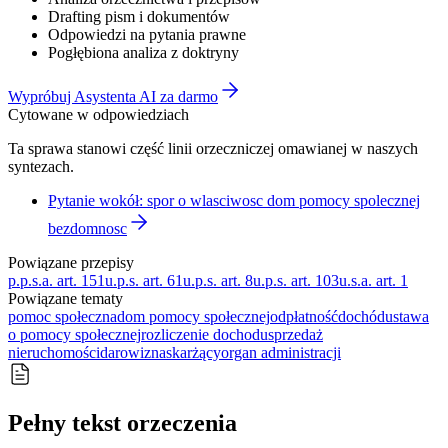
Drafting pism i dokumentów
Odpowiedzi na pytania prawne
Pogłębiona analiza z doktryny
Wypróbuj Asystenta AI za darmo
Cytowane w odpowiedziach
Ta sprawa stanowi część linii orzeczniczej omawianej w naszych
syntezach.
Pytanie wokół: spor o wlasciwosc dom pomocy spolecznej
bezdomnosc
Powiązane przepisy
p.p.s.a. art. 151
u.p.s. art. 61
u.p.s. art. 8
u.p.s. art. 103
u.s.a. art. 1
Powiązane tematy
pomoc społeczna
dom pomocy społecznej
odpłatność
dochód
ustawa
o pomocy społecznej
rozliczenie dochodu
sprzedaż
nieruchomości
darowizna
skarżący
organ administracji
Pełny tekst orzeczenia