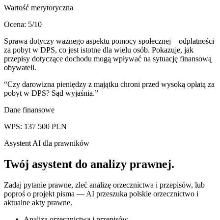
Wartość merytoryczna
Ocena:
5
/10
Sprawa dotyczy ważnego aspektu pomocy społecznej – odpłatności
za pobyt w DPS, co jest istotne dla wielu osób. Pokazuje, jak
przepisy dotyczące dochodu mogą wpływać na sytuację finansową
obywateli.
“
Czy darowizna pieniędzy z majątku chroni przed wysoką opłatą za
pobyt w DPS? Sąd wyjaśnia.
”
Dane finansowe
WPS:
137 500
PLN
Asystent AI dla prawników
Twój asystent do
analizy prawnej
.
Zadaj pytanie prawne, zleć analizę orzecznictwa i przepisów, lub
poproś o projekt pisma — AI przeszuka polskie orzecznictwo i
aktualne akty prawne.
Analiza orzecznictwa i przepisów