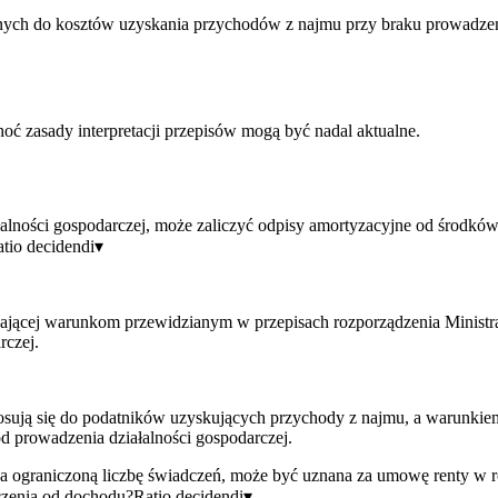
jnych do kosztów uzyskania przychodów z najmu przy braku prowadzeni
ć zasady interpretacji przepisów mogą być nadal aktualne.
alności gospodarczej, może zaliczyć odpisy amortyzacyjne od środków
tio decidendi
▾
dającej warunkom przewidzianym w przepisach rozporządzenia Ministr
rczej.
tosują się do podatników uzyskujących przychody z najmu, a warunki
od prowadzenia działalności gospodarczej.
a ograniczoną liczbę świadczeń, może być uznana za umowę renty w r
czenia od dochodu?
Ratio decidendi
▾