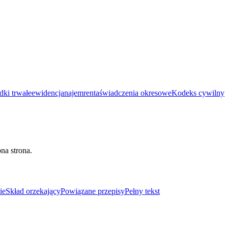
dki trwałe
ewidencja
najem
renta
świadczenia okresowe
Kodeks cywilny
na strona.
ie
Skład orzekający
Powiązane przepisy
Pełny tekst