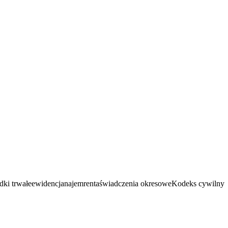
dki trwałe
ewidencja
najem
renta
świadczenia okresowe
Kodeks cywilny