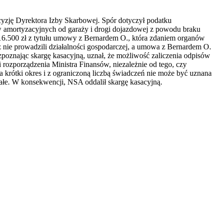
cyzję Dyrektora Izby Skarbowej. Spór dotyczył podatku
 amortyzacyjnych od garaży i drogi dojazdowej z powodu braku
6.500 zł z tytułu umowy z Bernardem O., która zdaniem organów
 nie prowadzili działalności gospodarczej, a umowa z Bernardem O.
zpoznając skargę kasacyjną, uznał, że możliwość zaliczenia odpisów
ozporządzenia Ministra Finansów, niezależnie od tego, czy
 krótki okres i z ograniczoną liczbą świadczeń nie może być uznana
łe. W konsekwencji, NSA oddalił skargę kasacyjną.