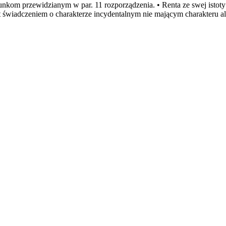
runkom przewidzianym w par. 11 rozporządzenia. • Renta ze swej isto
t świadczeniem o charakterze incydentalnym nie mającym charakteru a