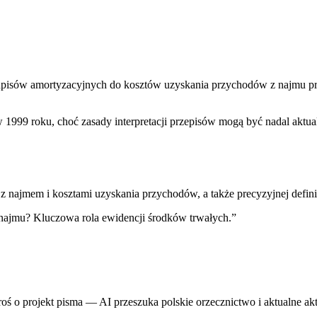
odpisów amortyzacyjnych do kosztów uzyskania przychodów z najmu prz
1999 roku, choć zasady interpretacji przepisów mogą być nadal aktua
jmem i kosztami uzyskania przychodów, a także precyzyjnej definicji
najmu? Kluczowa rola ewidencji środków trwałych.
”
proś o projekt pisma — AI przeszuka polskie orzecznictwo i aktualne ak