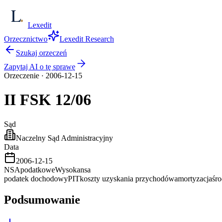
Lexedit
Orzecznictwo
Lexedit Research
Szukaj orzeczeń
Zapytaj AI o tę sprawę
Orzeczenie
·
2006-12-15
II FSK
12/06
Sąd
Naczelny Sąd Administracyjny
Data
2006-12-15
NSA
podatkowe
Wysoka
nsa
podatek dochodowy
PIT
koszty uzyskania przychodów
amortyzacja
śro
Podsumowanie