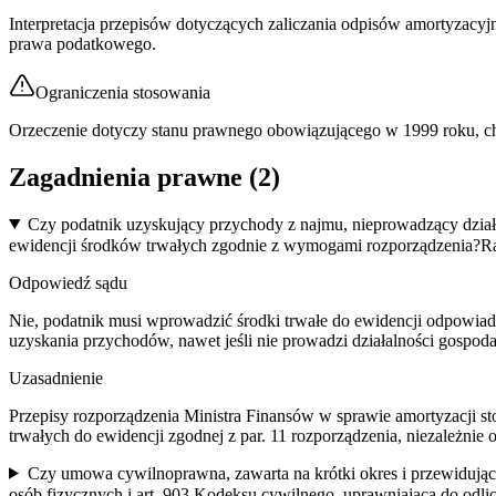
Interpretacja przepisów dotyczących zaliczania odpisów amortyzacy
prawa podatkowego.
Ograniczenia stosowania
Orzeczenie dotyczy stanu prawnego obowiązującego w 1999 roku, cho
Zagadnienia prawne (
2
)
Czy podatnik uzyskujący przychody z najmu, nieprowadzący dział
ewidencji środków trwałych zgodnie z wymogami rozporządzenia?
Ra
Odpowiedź sądu
Nie, podatnik musi wprowadzić środki trwałe do ewidencji odpowia
uzyskania przychodów, nawet jeśli nie prowadzi działalności gospoda
Uzasadnienie
Przepisy rozporządzenia Ministra Finansów w sprawie amortyzacji s
trwałych do ewidencji zgodnej z par. 11 rozporządzenia, niezależnie 
Czy umowa cywilnoprawna, zawarta na krótki okres i przewidując
osób fizycznych i art. 903 Kodeksu cywilnego, uprawniającą do odli