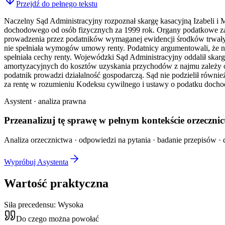
Przejdź do pełnego tekstu
Naczelny Sąd Administracyjny rozpoznał skargę kasacyjną Izabeli i
dochodowego od osób fizycznych za 1999 rok. Organy podatkowe za
prowadzenia przez podatników wymaganej ewidencji środków trwały
nie spełniała wymogów umowy renty. Podatnicy argumentowali, że ni
spełniała cechy renty. Wojewódzki Sąd Administracyjny oddalił skar
amortyzacyjnych do kosztów uzyskania przychodów z najmu zależy od
podatnik prowadzi działalność gospodarczą. Sąd nie podzielił równi
za rentę w rozumieniu Kodeksu cywilnego i ustawy o podatku docho
Asystent · analiza prawna
Przeanalizuj tę sprawę w
pełnym kontekście
orzecznic
Analiza orzecznictwa · odpowiedzi na pytania · badanie przepisów · d
Wypróbuj Asystenta
Wartość praktyczna
Siła precedensu:
Wysoka
Do czego można powołać