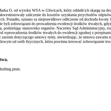
 Marka O. od wyroku WSA w Gliwicach, który oddalił ich skargę na de
kwestionowały zaliczenie do kosztów uzyskania przychodów odpisów
ch. Ponadto, uznano za nieprawidłowe odliczenie od dochodu kwoty 1
e byli zobowiązani do prowadzenia ewidencji środków trwałych, gdyż
gę, podzielając stanowisko organów. Naczelny Sąd Administracyjny, ro
 wprowadzenia środków trwałych do ewidencji zgodnej z przepisami r
eż zarzutu dotyczącego umowy renty, stwierdzając, że umowa zawarta na
dowym od osób fizycznych, która powinna kreować zobowiązanie trwa
twa.
rafting pism.