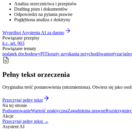
Analiza orzecznictwa i przepisów
Drafting pism i dokumentów
Odpowiedzi na pytania prawne
Pogłębiona analiza z doktryny
Wypróbuj Asystenta AI za darmo
Powiązane przepisy
k.c. art. 903
Powiązane tematy
podatek dochodowy
PIT
koszty uzyskania przychodów
amortyzacja
śro
Pełny tekst orzeczenia
Oryginalna treść postanowienia (niezmieniona). Otwiera się jako osob
Przeczytaj pełny tekst
Na tej stronie
Podsumowanie
Wartość praktyczna
Zagadnienia prawne
Rozstrzygnięc
Akcje
Przeczytaj pełny tekst →
Asystent AI