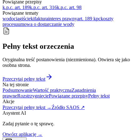
Powiązane przepisy
k.p.c. art. 189
k.p.c. art. 316
k.p.c. art. 98
Powiązane tematy
wodociągi
ścieki
faktura
interes prawny
art. 189 kpc
koszty
procesu
umowa o dostarczanie wody
Pełny tekst orzeczenia
Oryginalna treść postanowienia (niezmieniona). Otwiera się jako
osobna strona.
Przeczytaj pełny tekst
Na tej stronie
Podsumowanie
Wartość praktyczna
Zagadnienia
prawne
Rozstrzygnięcie
Powiązane przepisy
Pełny tekst
Akcje
Przeczytaj pełny tekst →
Źródło SAOS ↗
Asystent AI
Zadaj pytanie o tę sprawę.
Otwórz aplikację →