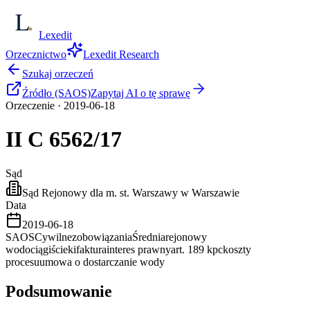
Lexedit
Orzecznictwo
Lexedit Research
Szukaj orzeczeń
Źródło (SAOS)
Zapytaj AI o tę sprawę
Orzeczenie
·
2019-06-18
II C
6562/17
Sąd
Sąd Rejonowy dla m. st. Warszawy w Warszawie
Data
2019-06-18
SAOS
Cywilne
zobowiązania
Średnia
rejonowy
wodociągi
ścieki
faktura
interes prawny
art. 189 kpc
koszty
procesu
umowa o dostarczanie wody
Podsumowanie