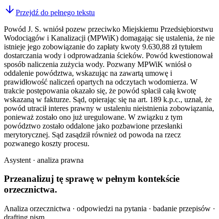
Przejdź do pełnego tekstu
Powód J. S. wniósł pozew przeciwko Miejskiemu Przedsiębiorstwu
Wodociągów i Kanalizacji (MPWiK) domagając się ustalenia, że nie
istnieje jego zobowiązanie do zapłaty kwoty 9.630,88 zł tytułem
dostarczania wody i odprowadzania ścieków. Powód kwestionował
sposób naliczenia zużycia wody. Pozwany MPWiK wniósł o
oddalenie powództwa, wskazując na zawartą umowę i
prawidłowość naliczeń opartych na odczytach wodomierza. W
trakcie postępowania okazało się, że powód spłacił całą kwotę
wskazaną w fakturze. Sąd, opierając się na art. 189 k.p.c., uznał, że
powód utracił interes prawny w ustaleniu nieistnienia zobowiązania,
ponieważ zostało ono już uregulowane. W związku z tym
powództwo zostało oddalone jako pozbawione przesłanki
merytorycznej. Sąd zasądził również od powoda na rzecz
pozwanego koszty procesu.
Asystent · analiza prawna
Przeanalizuj tę sprawę w
pełnym kontekście
orzecznictwa.
Analiza orzecznictwa · odpowiedzi na pytania · badanie przepisów ·
drafting pism.