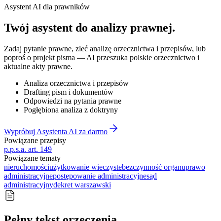
Asystent AI dla prawników
Twój asystent do
analizy prawnej
.
Zadaj pytanie prawne, zleć analizę orzecznictwa i przepisów, lub
poproś o projekt pisma — AI przeszuka polskie orzecznictwo i
aktualne akty prawne.
Analiza orzecznictwa i przepisów
Drafting pism i dokumentów
Odpowiedzi na pytania prawne
Pogłębiona analiza z doktryny
Wypróbuj Asystenta AI za darmo
Powiązane przepisy
p.p.s.a. art. 149
Powiązane tematy
nieruchomości
użytkowanie wieczyste
bezczynność organu
prawo
administracyjne
postępowanie administracyjne
sąd
administracyjny
dekret warszawski
Pełny tekst orzeczenia