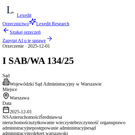
Lexedit
Orzecznictwo
Lexedit Research
Szukaj orzeczeń
Zapytaj AI o tę sprawę
Orzeczenie
·
2025-12-01
I SAB/WA
134/25
Sąd
Wojewódzki Sąd Administracyjny w Warszawie
Miejsce
Warszawa
Data
2025-12-01
NSA
nieruchomości
Średnia
wsa
nieruchomości
użytkowanie wieczyste
bezczynność organu
prawo
administracyjne
postępowanie administracyjne
sąd
administracyjny
dekret warszawski