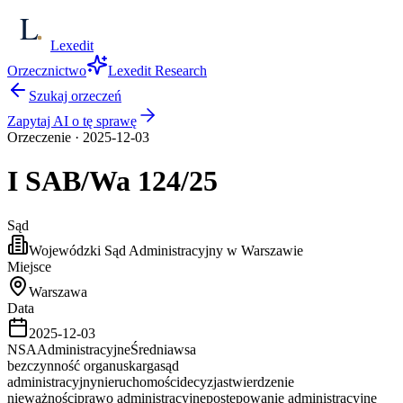
Lexedit
Orzecznictwo
Lexedit Research
Szukaj orzeczeń
Zapytaj AI o tę sprawę
Orzeczenie
·
2025-12-03
I SAB/Wa
124/25
Sąd
Wojewódzki Sąd Administracyjny w Warszawie
Miejsce
Warszawa
Data
2025-12-03
NSA
Administracyjne
Średnia
wsa
bezczynność organu
skarga
sąd
administracyjny
nieruchomości
decyzja
stwierdzenie
nieważności
prawo administracyjne
postępowanie administracyjne