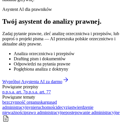
Asystent AI dla prawników
Twój asystent do
analizy prawnej
.
Zadaj pytanie prawne, zleć analizę orzecznictwa i przepisów, lub
poproś o projekt pisma — AI przeszuka polskie orzecznictwo i
aktualne akty prawne.
Analiza orzecznictwa i przepisów
Drafting pism i dokumentów
Odpowiedzi na pytania prawne
Pogłębiona analiza z doktryny
Wypróbuj Asystenta AI za darmo
Powiązane przepisy
p.p.s.a. art. 7
p.p.s.a. art. 77
Powiązane tematy
bezczynność organu
skarga
sąd
administracyjny
nieruchomości
decyzja
stwierdzenie
nieważności
prawo administracyjne
postępowanie administracyjne