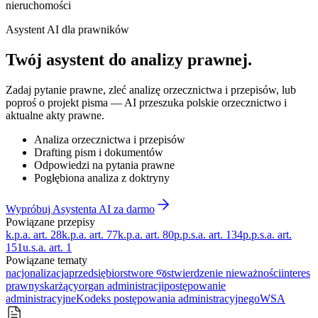
nieruchomości
Asystent AI dla prawników
Twój asystent do
analizy prawnej
.
Zadaj pytanie prawne, zleć analizę orzecznictwa i przepisów, lub
poproś o projekt pisma — AI przeszuka polskie orzecznictwo i
aktualne akty prawne.
Analiza orzecznictwa i przepisów
Drafting pism i dokumentów
Odpowiedzi na pytania prawne
Pogłębiona analiza z doktryny
Wypróbuj Asystenta AI za darmo
Powiązane przepisy
k.p.a. art. 28
k.p.a. art. 77
k.p.a. art. 80
p.p.s.a. art. 134
p.p.s.a. art.
151
u.s.a. art. 1
Powiązane tematy
nacjonalizacja
przedsiębiorstwo
re જ
stwierdzenie nieważności
interes
prawny
skarżący
organ administracji
postępowanie
administracyjne
Kodeks postępowania administracyjnego
WSA