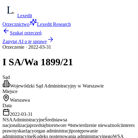
Lexedit
Orzecznictwo
Lexedit Research
Szukaj orzeczeń
Zapytaj AI o tę sprawę
Orzeczenie
·
2022-03-31
I SA/Wa
1899/21
Sąd
Wojewódzki Sąd Administracyjny w Warszawie
Miejsce
Warszawa
Data
2022-03-31
NSA
Administracyjne
Średnia
wsa
nacjonalizacja
przedsiębiorstwo
re જ
stwierdzenie nieważności
interes
prawny
skarżący
organ administracji
postępowanie
administracyjne
Kodeks postępowania administracyjnego
WSA