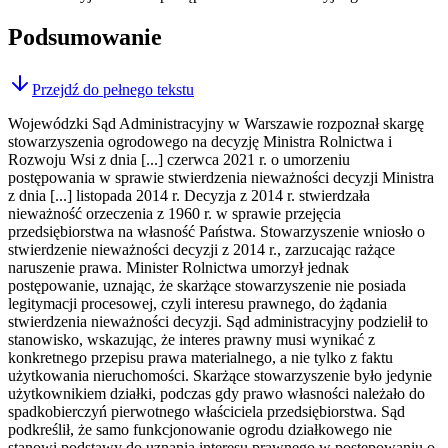
Podsumowanie
Przejdź do pełnego tekstu
Wojewódzki Sąd Administracyjny w Warszawie rozpoznał skargę
stowarzyszenia ogrodowego na decyzję Ministra Rolnictwa i
Rozwoju Wsi z dnia [...] czerwca 2021 r. o umorzeniu
postępowania w sprawie stwierdzenia nieważności decyzji Ministra
z dnia [...] listopada 2014 r. Decyzja z 2014 r. stwierdzała
nieważność orzeczenia z 1960 r. w sprawie przejęcia
przedsiębiorstwa na własność Państwa. Stowarzyszenie wniosło o
stwierdzenie nieważności decyzji z 2014 r., zarzucając rażące
naruszenie prawa. Minister Rolnictwa umorzył jednak
postępowanie, uznając, że skarżące stowarzyszenie nie posiada
legitymacji procesowej, czyli interesu prawnego, do żądania
stwierdzenia nieważności decyzji. Sąd administracyjny podzielił to
stanowisko, wskazując, że interes prawny musi wynikać z
konkretnego przepisu prawa materialnego, a nie tylko z faktu
użytkowania nieruchomości. Skarżące stowarzyszenie było jedynie
użytkownikiem działki, podczas gdy prawo własności należało do
spadkobierczyń pierwotnego właściciela przedsiębiorstwa. Sąd
podkreślił, że samo funkcjonowanie ogrodu działkowego nie
stanowi podstawy do uznania interesu prawnego w postępowaniu o