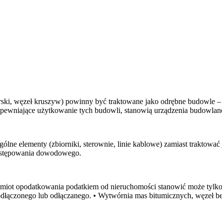
rski, węzeł kruszyw) powinny być traktowane jako odrębne budowle – 
zapewniające użytkowanie tych budowli, stanowią urządzenia budowla
ólne elementy (zbiorniki, sterownie, linie kablowe) zamiast traktowa
postępowania dowodowego.
zedmiot opodatkowania podatkiem od nieruchomości stanowić może tylko
odłączonego lub odłączanego. • Wytwórnia mas bitumicznych, węzeł bet