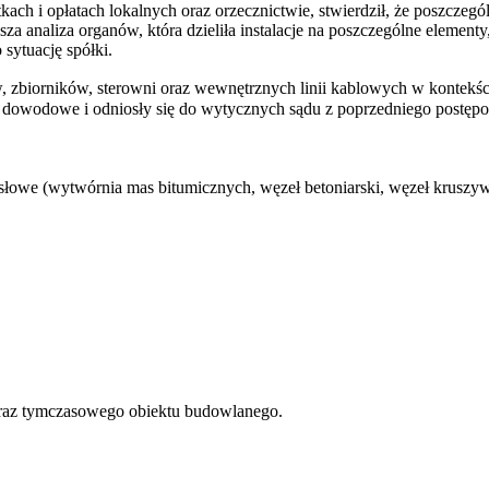
ach i opłatach lokalnych oraz orzecznictwie, stwierdził, że poszczegó
a analiza organów, która dzieliła instalacje na poszczególne elementy
 sytuację spółki.
, zbiorników, sterowni oraz wewnętrznych linii kablowych w kontekś
dowodowe i odniosły się do wytycznych sądu z poprzedniego postęp
emysłowe (wytwórnia mas bitumicznych, węzeł betoniarski, węzeł krusz
oraz tymczasowego obiektu budowlanego.