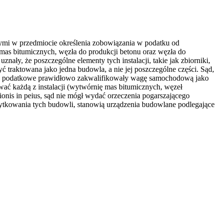
ymi w przedmiocie określenia zobowiązania w podatku od
s bitumicznych, węzła do produkcji betonu oraz węzła do
nały, że poszczególne elementy tych instalacji, takie jak zbiorniki,
traktowana jako jedna budowla, a nie jej poszczególne części. Sąd,
rgany podatkowe prawidłowo zakwalifikowały wagę samochodową jako
ować każdą z instalacji (wytwórnię mas bitumicznych, węzeł
onis in peius, sąd nie mógł wydać orzeczenia pogarszającego
 użytkowania tych budowli, stanowią urządzenia budowlane podlegające