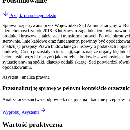
Podsumowanie
Przejdź do pełnego tekstu
Sprawa rozpatrywana przez Wojewódzki Sąd Administracyjny w Biał
nieruchomości za rok 2018. Kluczowym zagadnieniem była prawnopo
produkcji kruszyw, a także stacji transformatorowej. Po wielokrotnych
sterownie, linie kablowe oraz fundamenty, powinny być opodatkowane
analizując przepisy Prawa budowlanego i ustawy o podatkach i opła
budowlę. Co do pozostałych instalacji, sąd uznał, że organy błędnie 
betoniarski, węzeł kruszyw) jako odrębną budowlę – wolnostojącą in
sytuację prawną spółki, dlatego oddalił skargę. Sąd potwierdził rów
opodatkowaniu.
Asystent · analiza prawna
Przeanalizuj tę sprawę w
pełnym kontekście
orzecznic
Analiza orzecznictwa · odpowiedzi na pytania · badanie przepisów · d
Wypróbuj Asystenta
Wartość praktyczna