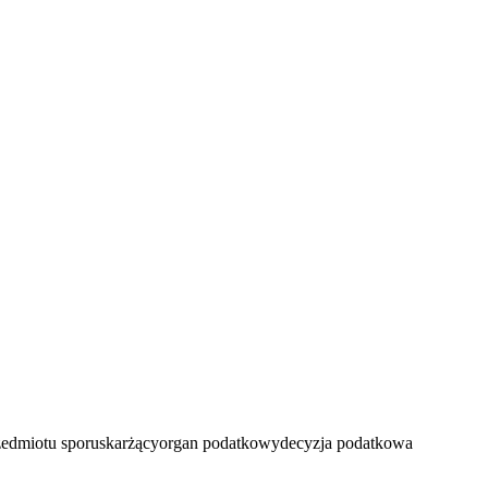
zedmiotu sporu
skarżący
organ podatkowy
decyzja podatkowa