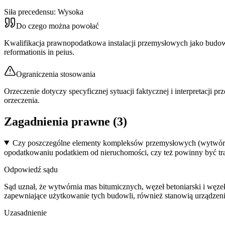
Siła precedensu:
Wysoka
Do czego można powołać
Kwalifikacja prawnopodatkowa instalacji przemysłowych jako budowl
reformationis in peius.
Ograniczenia stosowania
Orzeczenie dotyczy specyficznej sytuacji faktycznej i interpretacji p
orzeczenia.
Zagadnienia prawne (
3
)
Czy poszczególne elementy kompleksów przemysłowych (wytwórnia
opodatkowaniu podatkiem od nieruchomości, czy też powinny być tr
Odpowiedź sądu
Sąd uznał, że wytwórnia mas bitumicznych, węzeł betoniarski i węze
zapewniające użytkowanie tych budowli, również stanowią urządzen
Uzasadnienie