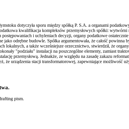
ymstoku dotyczyła sporu między spółką P. S.A. a organami podatkow
datkowa kwalifikacja kompleksów przemysłowych spółki: wytwórni ma
 postępowaniach i uchyleniach decyzji, organy podatkowe ostatecznie uz
 jako odrębne budowle. Spółka argumentowała, że całość powinna być 
tach lokalnych, a także wcześniejsze orzecznictwo, stwierdził, że o
dokonały "podziału" instalacji na poszczególne elementy, zamiast trakt
stalację przemysłową. Jednakże, ze względu na zasadę zakazu reformati
nież, że urządzenia stacji transformatorowej, zapewniające możliwość
twa.
rafting pism.