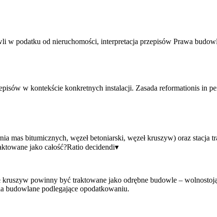
i w podatku od nieruchomości, interpretacja przepisów Prawa budowla
rzepisów w kontekście konkretnych instalacji. Zasada reformationis in 
 mas bitumicznych, węzeł betoniarski, węzeł kruszyw) oraz stacja t
aktowane jako całość?
Ratio decidendi
▾
ł kruszyw powinny być traktowane jako odrębne budowle – wolnostojąc
ia budowlane podlegające opodatkowaniu.