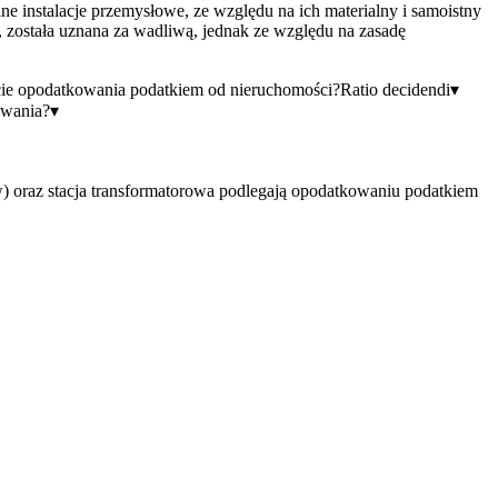
lne instalacje przemysłowe, ze względu na ich materialny i samoistny
, została uznana za wadliwą, jednak ze względu na zasadę
cie opodatkowania podatkiem od nieruchomości?
Ratio decidendi
▾
owania?
▾
yw) oraz stacja transformatorowa podlegają opodatkowaniu podatkiem