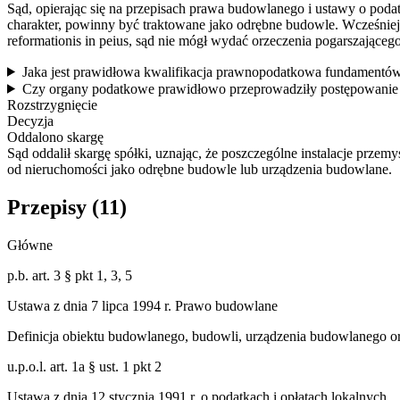
Sąd, opierając się na przepisach prawa budowlanego i ustawy o podatk
charakter, powinny być traktowane jako odrębne budowle. Wcześniejsz
reformationis in peius, sąd nie mógł wydać orzeczenia pogarszającego
Jaka jest prawidłowa kwalifikacja prawnopodatkowa fundamentów
Czy organy podatkowe prawidłowo przeprowadziły postępowanie 
Rozstrzygnięcie
Decyzja
Oddalono skargę
Sąd oddalił skargę spółki, uznając, że poszczególne instalacje prz
od nieruchomości jako odrębne budowle lub urządzenia budowlane.
Przepisy (
11
)
Główne
p.b. art. 3 § pkt 1, 3, 5
Ustawa z dnia 7 lipca 1994 r. Prawo budowlane
Definicja obiektu budowlanego, budowli, urządzenia budowlanego 
u.p.o.l. art. 1a § ust. 1 pkt 2
Ustawa z dnia 12 stycznia 1991 r. o podatkach i opłatach lokalnych