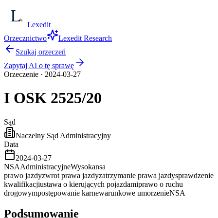
Lexedit
Orzecznictwo
Lexedit Research
Szukaj orzeczeń
Zapytaj AI o tę sprawę
Orzeczenie
·
2024-03-27
I OSK
2525/20
Sąd
Naczelny Sąd Administracyjny
Data
2024-03-27
NSA
Administracyjne
Wysoka
nsa
prawo jazdy
zwrot prawa jazdy
zatrzymanie prawa jazdy
sprawdzenie
kwalifikacji
ustawa o kierujących pojazdami
prawo o ruchu
drogowym
postępowanie karne
warunkowe umorzenie
NSA
Podsumowanie