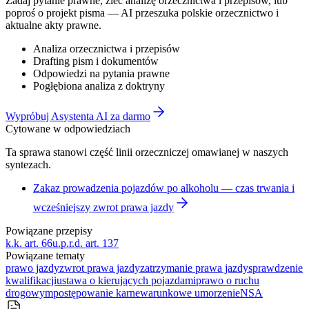
Zadaj pytanie prawne, zleć analizę orzecznictwa i przepisów, lub
poproś o projekt pisma — AI przeszuka polskie orzecznictwo i
aktualne akty prawne.
Analiza orzecznictwa i przepisów
Drafting pism i dokumentów
Odpowiedzi na pytania prawne
Pogłębiona analiza z doktryny
Wypróbuj Asystenta AI za darmo
Cytowane w odpowiedziach
Ta sprawa stanowi część linii orzeczniczej omawianej w naszych
syntezach.
Zakaz prowadzenia pojazdów po alkoholu — czas trwania i
wcześniejszy zwrot prawa jazdy
Powiązane przepisy
k.k. art. 66
u.p.r.d. art. 137
Powiązane tematy
prawo jazdy
zwrot prawa jazdy
zatrzymanie prawa jazdy
sprawdzenie
kwalifikacji
ustawa o kierujących pojazdami
prawo o ruchu
drogowym
postępowanie karne
warunkowe umorzenie
NSA