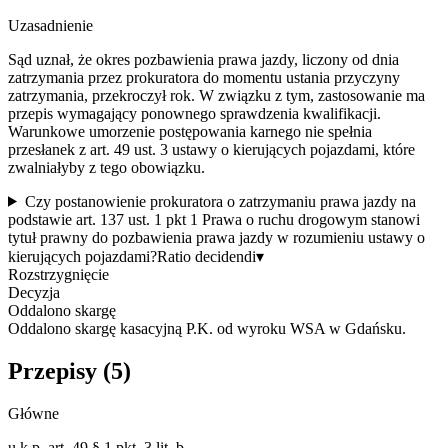
Uzasadnienie
Sąd uznał, że okres pozbawienia prawa jazdy, liczony od dnia
zatrzymania przez prokuratora do momentu ustania przyczyny
zatrzymania, przekroczył rok. W związku z tym, zastosowanie ma
przepis wymagający ponownego sprawdzenia kwalifikacji.
Warunkowe umorzenie postępowania karnego nie spełnia
przesłanek z art. 49 ust. 3 ustawy o kierujących pojazdami, które
zwalniałyby z tego obowiązku.
Czy postanowienie prokuratora o zatrzymaniu prawa jazdy na
podstawie art. 137 ust. 1 pkt 1 Prawa o ruchu drogowym stanowi
tytuł prawny do pozbawienia prawa jazdy w rozumieniu ustawy o
kierujących pojazdami?
Ratio decidendi
▾
Rozstrzygnięcie
Decyzja
Oddalono skargę
Oddalono skargę kasacyjną P.K. od wyroku WSA w Gdańsku.
Przepisy (
5
)
Główne
u.k.p. art. 49 § 1 pkt. 3 lit. b