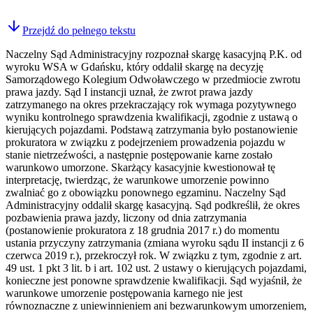
Przejdź do pełnego tekstu
Naczelny Sąd Administracyjny rozpoznał skargę kasacyjną P.K. od
wyroku WSA w Gdańsku, który oddalił skargę na decyzję
Samorządowego Kolegium Odwoławczego w przedmiocie zwrotu
prawa jazdy. Sąd I instancji uznał, że zwrot prawa jazdy
zatrzymanego na okres przekraczający rok wymaga pozytywnego
wyniku kontrolnego sprawdzenia kwalifikacji, zgodnie z ustawą o
kierujących pojazdami. Podstawą zatrzymania było postanowienie
prokuratora w związku z podejrzeniem prowadzenia pojazdu w
stanie nietrzeźwości, a następnie postępowanie karne zostało
warunkowo umorzone. Skarżący kasacyjnie kwestionował tę
interpretację, twierdząc, że warunkowe umorzenie powinno
zwalniać go z obowiązku ponownego egzaminu. Naczelny Sąd
Administracyjny oddalił skargę kasacyjną. Sąd podkreślił, że okres
pozbawienia prawa jazdy, liczony od dnia zatrzymania
(postanowienie prokuratora z 18 grudnia 2017 r.) do momentu
ustania przyczyny zatrzymania (zmiana wyroku sądu II instancji z 6
czerwca 2019 r.), przekroczył rok. W związku z tym, zgodnie z art.
49 ust. 1 pkt 3 lit. b i art. 102 ust. 2 ustawy o kierujących pojazdami,
konieczne jest ponowne sprawdzenie kwalifikacji. Sąd wyjaśnił, że
warunkowe umorzenie postępowania karnego nie jest
równoznaczne z uniewinnieniem ani bezwarunkowym umorzeniem,