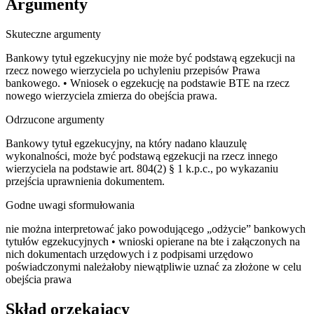
Argumenty
Skuteczne argumenty
Bankowy tytuł egzekucyjny nie może być podstawą egzekucji na
rzecz nowego wierzyciela po uchyleniu przepisów Prawa
bankowego. • Wniosek o egzekucję na podstawie BTE na rzecz
nowego wierzyciela zmierza do obejścia prawa.
Odrzucone argumenty
Bankowy tytuł egzekucyjny, na który nadano klauzulę
wykonalności, może być podstawą egzekucji na rzecz innego
wierzyciela na podstawie art. 804(2) § 1 k.p.c., po wykazaniu
przejścia uprawnienia dokumentem.
Godne uwagi sformułowania
nie można interpretować jako powodującego „odżycie” bankowych
tytułów egzekucyjnych • wnioski opierane na bte i załączonych na
nich dokumentach urzędowych i z podpisami urzędowo
poświadczonymi należałoby niewątpliwie uznać za złożone w celu
obejścia prawa
Skład orzekający