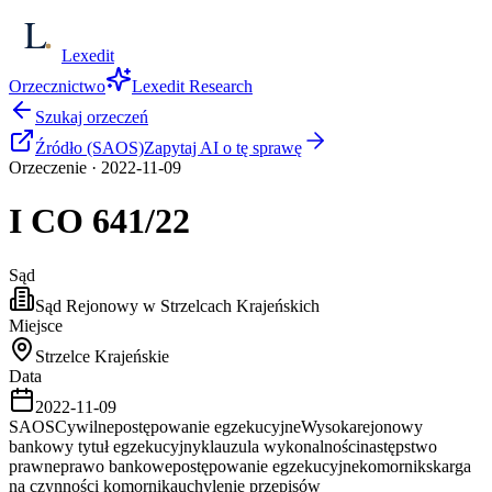
Lexedit
Orzecznictwo
Lexedit Research
Szukaj orzeczeń
Źródło (SAOS)
Zapytaj AI o tę sprawę
Orzeczenie
·
2022-11-09
I CO
641/22
Sąd
Sąd Rejonowy w Strzelcach Krajeńskich
Miejsce
Strzelce Krajeńskie
Data
2022-11-09
SAOS
Cywilne
postępowanie egzekucyjne
Wysoka
rejonowy
bankowy tytuł egzekucyjny
klauzula wykonalności
następstwo
prawne
prawo bankowe
postępowanie egzekucyjne
komornik
skarga
na czynności komornika
uchylenie przepisów