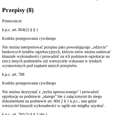
Przepisy (
8
)
Pomocnicze
k.p.c. art. 804(2) § § 1
Kodeks postępowania cywilnego
Nie można interpretować przepisu jako powodującego „odżycie”
bankowych tytułów egzekucyjnych, którym znów można nadawać
klauzule wykonalności i prowadzić na ich podstawie egzekucje na
rzecz innych podmiotów niż wierzyciele wskazani w tytułach
wystawionych pod rządami starych przepisów.
k.p.c. art. 788
Kodeks postępowania cywilnego
Nie można skorzystać z „trybu uproszczonego” i prowadzić
egzekucję na podstawie „starego” bte z załączonymi do niego
dokumentami na podstawie art. 804 2 § 1 k.p.c., tam gdzie
wierzyciel klauzuli wykonalności w ogóle nie mógłby uzyskać.
k.p.c. art. 781(2) § § 1 pkt 1