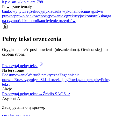
k.p.c. art. 4
k.p.c. art. 788
Powiązane tematy
bankowy tytuł egzekucyjny
klauzula wykonalności
następstwo
prawne
prawo bankowe
postępowanie egzekucyjne
komornik
skarga
na czynności komornika
uchylenie przepisów
Pełny tekst orzeczenia
Oryginalna treść postanowienia (niezmieniona). Otwiera się jako
osobna strona.
Przeczytaj pełny tekst
Na tej stronie
Podsumowanie
Wartość praktyczna
Zagadnienia
prawne
Rozstrzygnięcie
Skład orzekający
Powiązane przepisy
Pełny
tekst
Akcje
Przeczytaj pełny tekst →
Źródło SAOS ↗
Asystent AI
Zadaj pytanie o tę sprawę.