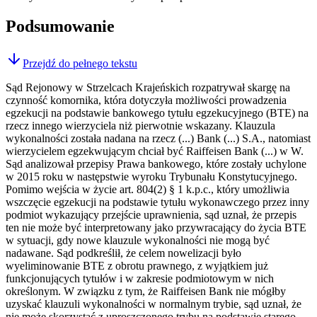
Podsumowanie
Przejdź do pełnego tekstu
Sąd Rejonowy w Strzelcach Krajeńskich rozpatrywał skargę na
czynność komornika, która dotyczyła możliwości prowadzenia
egzekucji na podstawie bankowego tytułu egzekucyjnego (BTE) na
rzecz innego wierzyciela niż pierwotnie wskazany. Klauzula
wykonalności została nadana na rzecz (...) Bank (...) S.A., natomiast
wierzycielem egzekwującym chciał być Raiffeisen Bank (...) w W.
Sąd analizował przepisy Prawa bankowego, które zostały uchylone
w 2015 roku w następstwie wyroku Trybunału Konstytucyjnego.
Pomimo wejścia w życie art. 804(2) § 1 k.p.c., który umożliwia
wszczęcie egzekucji na podstawie tytułu wykonawczego przez inny
podmiot wykazujący przejście uprawnienia, sąd uznał, że przepis
ten nie może być interpretowany jako przywracający do życia BTE
w sytuacji, gdy nowe klauzule wykonalności nie mogą być
nadawane. Sąd podkreślił, że celem nowelizacji było
wyeliminowanie BTE z obrotu prawnego, z wyjątkiem już
funkcjonujących tytułów i w zakresie podmiotowym w nich
określonym. W związku z tym, że Raiffeisen Bank nie mógłby
uzyskać klauzuli wykonalności w normalnym trybie, sąd uznał, że
nie może skorzystać z uproszczonego trybu na podstawie starego