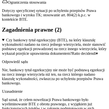
Ograniczenia stosowania
Dotyczy specyficznej sytuacji po uchyleniu przepisów Prawa
bankowego i wyroku TK; stosowanie art. 804(2) k.p.c. w
kontekście BTE.
Zagadnienia prawne (
2
)
Czy bankowy tytuł egzekucyjny (BTE), na który klauzulę
wykonalności nadano na rzecz jednego wierzyciela, może stanowić
podstawę egzekucji prowadzonej na rzecz innego wierzyciela, który
wykazał przejście uprawnienia dokumentem?
Ratio decidendi
▾
Odpowiedź sądu
Nie, bankowy tytuł egzekucyjny nie może być podstawą egzekucji
na rzecz innego wierzyciela niż ten, na rzecz którego nadano
klauzulę wykonalności, zwłaszcza po uchyleniu przepisów Prawa
bankowego.
Uzasadnienie
Sąd uznał, że celem nowelizacji Prawa bankowego było
wyeliminowanie BTE z obrotu prawnego, z wyjątkiem już
funkcjonujących tytułów i w zakresie podmiotowym w nich