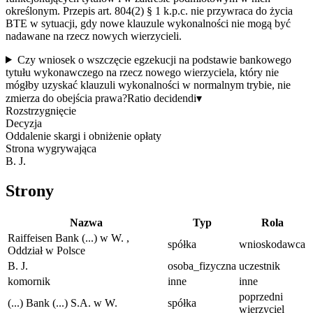
określonym. Przepis art. 804(2) § 1 k.p.c. nie przywraca do życia
BTE w sytuacji, gdy nowe klauzule wykonalności nie mogą być
nadawane na rzecz nowych wierzycieli.
Czy wniosek o wszczęcie egzekucji na podstawie bankowego
tytułu wykonawczego na rzecz nowego wierzyciela, który nie
mógłby uzyskać klauzuli wykonalności w normalnym trybie, nie
zmierza do obejścia prawa?
Ratio decidendi
▾
Rozstrzygnięcie
Decyzja
Oddalenie skargi i obniżenie opłaty
Strona wygrywająca
B. J.
Strony
Nazwa
Typ
Rola
Raiffeisen Bank (...) w W. ,
spółka
wnioskodawca
Oddział w Polsce
B. J.
osoba_fizyczna
uczestnik
komornik
inne
inne
poprzedni
(...) Bank (...) S.A. w W.
spółka
wierzyciel