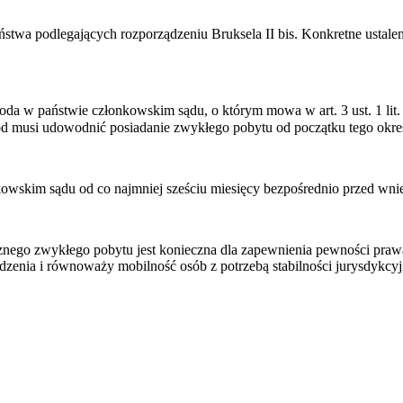
ństwa podlegających rozporządzeniu Bruksela II bis. Konkretne ustal
 w państwie członkowskim sądu, o którym mowa w art. 3 ust. 1 lit. a)
owód musi udowodnić posiadanie zwykłego pobytu od początku tego okre
wskim sądu od co najmniej sześciu miesięcy bezpośrednio przed wni
nego zwykłego pobytu jest konieczna dla zapewnienia pewności prawa
zenia i równoważy mobilność osób z potrzebą stabilności jurysdykcyj