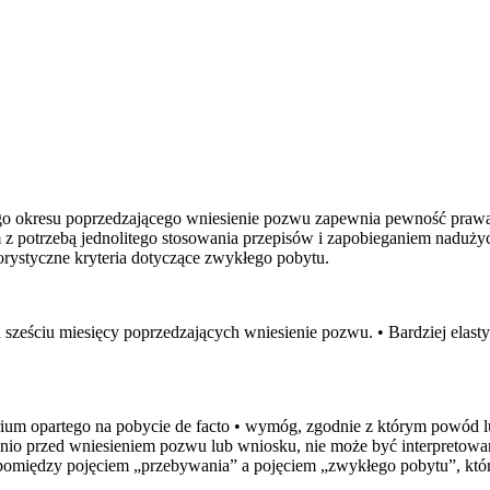
o okresu poprzedzającego wniesienie pozwu zapewnia pewność prawa
m z potrzebą jednolitego stosowania przepisów i zapobieganiem nadużyc
ystyczne kryteria dotyczące zwykłego pobytu.
sześciu miesięcy poprzedzających wniesienie pozwu. • Bardziej elastyczna
erium opartego na pobycie de facto • wymóg, zgodnie z którym powó
ednio przed wniesieniem pozwu lub wniosku, nie może być interpreto
omiędzy pojęciem „przebywania” a pojęciem „zwykłego pobytu”, które 