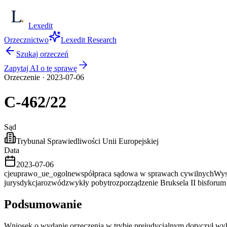
Lexedit
Orzecznictwo
Lexedit Research
Szukaj orzeczeń
Zapytaj AI o tę sprawę
Orzeczenie
·
2023-07-06
C-462/22
Sąd
Trybunał Sprawiedliwości Unii Europejskiej
Data
2023-07-06
cjeu
prawo_ue_ogolne
współpraca sądowa w sprawach cywilnych
Wys
jurysdykcja
rozwód
zwykły pobyt
rozporządzenie Bruksela II bis
forum 
Podsumowanie
Wniosek o wydanie orzeczenia w trybie prejudycjalnym dotyczył wykład