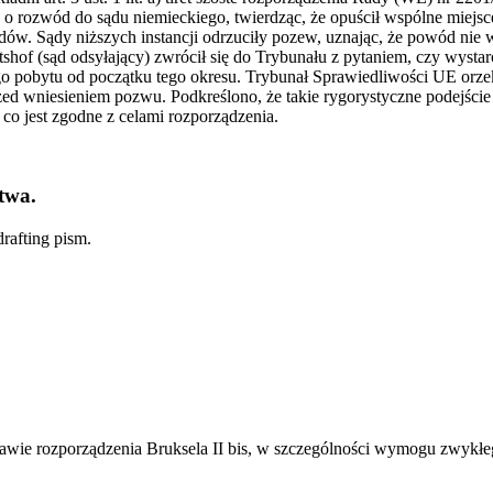
o rozwód do sądu niemieckiego, twierdząc, że opuścił wspólne miejs
 sądów. Sądy niższych instancji odrzuciły pozew, uznając, że powód 
f (sąd odsyłający) zwrócił się do Trybunału z pytaniem, czy wystarcz
go pobytu od początku tego okresu. Trybunał Sprawiedliwości UE orz
zed wniesieniem pozwu. Podkreślono, że takie rygorystyczne podejśc
o jest zgodne z celami rozporządzenia.
twa.
rafting pism.
awie rozporządzenia Bruksela II bis, w szczególności wymogu zwykł