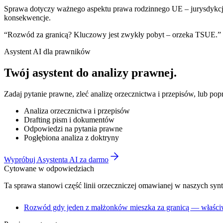
Sprawa dotyczy ważnego aspektu prawa rodzinnego UE – jurysdykcji
konsekwencje.
“
Rozwód za granicą? Kluczowy jest zwykły pobyt – orzeka TSUE.
”
Asystent AI dla prawników
Twój asystent do
analizy prawnej
.
Zadaj pytanie prawne, zleć analizę orzecznictwa i przepisów, lub po
Analiza orzecznictwa i przepisów
Drafting pism i dokumentów
Odpowiedzi na pytania prawne
Pogłębiona analiza z doktryny
Wypróbuj Asystenta AI za darmo
Cytowane w odpowiedziach
Ta sprawa stanowi część linii orzeczniczej omawianej w naszych syn
Rozwód gdy jeden z małżonków mieszka za granicą — właści