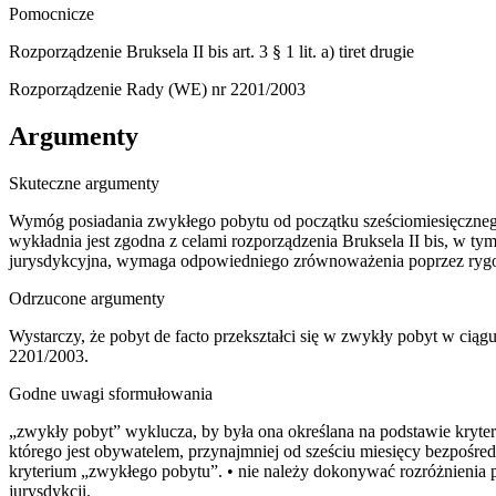
Pomocnicze
Rozporządzenie Bruksela II bis art. 3 § 1 lit. a) tiret drugie
Rozporządzenie Rady (WE) nr 2201/2003
Argumenty
Skuteczne argumenty
Wymóg posiadania zwykłego pobytu od początku sześciomiesięczneg
wykładnia jest zgodna z celami rozporządzenia Bruksela II bis, w ty
jurysdykcyjna, wymaga odpowiedniego zrównoważenia poprzez rygor
Odrzucone argumenty
Wystarczy, że pobyt de facto przekształci się w zwykły pobyt w ciągu 
2201/2003.
Godne uwagi sformułowania
„zwykły pobyt” wyklucza, by była ona określana na podstawie kryt
którego jest obywatelem, przynajmniej od sześciu miesięcy bezpośr
kryterium „zwykłego pobytu”. • nie należy dokonywać rozróżnienia p
jurysdykcji.