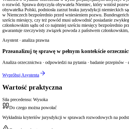
o rozwód. Sprawa dotyczyła obywatela Niemiec, który wniósł pozew 
obywatelka Polski, podniosła zarzut braku jurysdykcji niemieckich
w Niemczech bezpośrednio przed wniesieniem pozwu. Bundesgerichtsho
sześciu miesięcy, czy też powód musi udowodnić posiadanie zwykłe
członkowskim sądu od co najmniej sześciu miesięcy bezpośrednio pr
gwarantuje rzeczywisty związek powoda z państwem członkowskim, c
Asystent · analiza prawna
Przeanalizuj tę sprawę w
pełnym kontekście
orzecznic
Analiza orzecznictwa · odpowiedzi na pytania · badanie przepisów · d
Wypróbuj Asystenta
Wartość praktyczna
Siła precedensu:
Wysoka
Do czego można powołać
Wykładnia kryteriów jurysdykcji w sprawach rozwodowych na podst