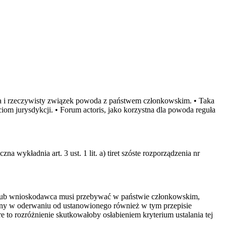
 i rzeczywisty związek powoda z państwem członkowskim. • Taka
iom jurysdykcji. • Forum actoris, jako korzystna dla powoda reguła
 wykładnia art. 3 ust. 1 lit. a) tiret szóste rozporządzenia nr
d lub wnioskodawca musi przebywać w państwie członkowskim,
wany w oderwaniu od ustanowionego również w tym przepisie
to rozróżnienie skutkowałoby osłabieniem kryterium ustalania tej