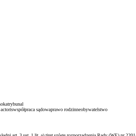
oka
trybunal
actoris
współpraca sądowa
prawo rodzinne
obywatelstwo
ni art. 3 ust. 1 lit. a) tiret szóste rozporządzenia Rady (WE) nr 220