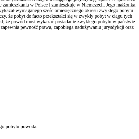
ce zamieszkania w Polsce i zamieszkuje w Niemczech. Jego małżonka,
nie wykazał wymaganego sześciomiesięcznego okresu zwykłego pobytu
y, że pobyt de facto przekształci się w zwykły pobyt w ciągu tych
ekł, że powód musi wykazać posiadanie zwykłego pobytu w państwie
ie zapewnia pewność prawa, zapobiega nadużywaniu jurysdykcji oraz
ego pobytu powoda.