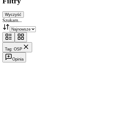
Filtry
Wyczyść
Szukam...
Tag: OSP
Opinia