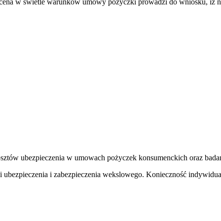
ocena w świetle warunków umowy pożyczki prowadzi do wniosku, iż n
kosztów ubezpieczenia w umowach pożyczek konsumenckich oraz badan
ubezpieczenia i zabezpieczenia wekslowego. Konieczność indywidua