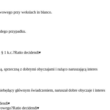
wowego przy wekslach in blanco.
żdego przypadku.
§ 1 k.c.?
Ratio decidendi
▾
, sprzeczną z dobrymi obyczajami i rażąco naruszającą interes
niebędący głównym świadczeniem, naruszał dobre obyczaje i interes
dendi
▾
awowego?
Ratio decidendi
▾