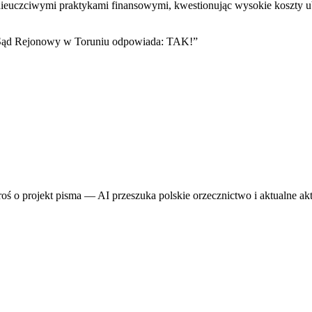
nieuczciwymi praktykami finansowymi, kwestionując wysokie koszty ub
 Sąd Rejonowy w Toruniu odpowiada: TAK!
”
proś o projekt pisma — AI przeszuka polskie orzecznictwo i aktualne ak