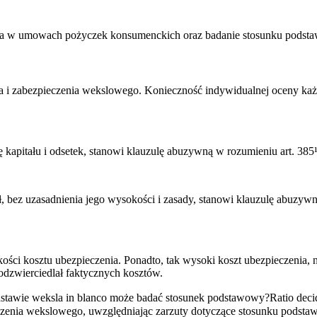
nia w umowach pożyczek konsumenckich oraz badanie stosunku podsta
 i zabezpieczenia wekslowego. Konieczność indywidualnej oceny ka
kapitału i odsetek, stanowi klauzulę abuzywną w rozumieniu art. 385¹ 
 bez uzasadnienia jego wysokości i zasady, stanowi klauzulę abuzywną
ści kosztu ubezpieczenia. Ponadto, tak wysoki koszt ubezpieczenia, 
 odzwierciedlał faktycznych kosztów.
dstawie weksla in blanco może badać stosunek podstawowy?
Ratio deci
enia wekslowego, uwzględniając zarzuty dotyczące stosunku podst