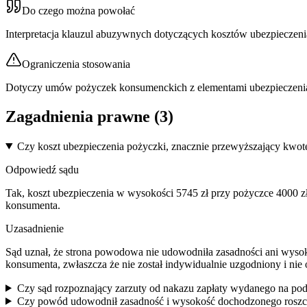
Do czego można powołać
Interpretacja klauzul abuzywnych dotyczących kosztów ubezpiecze
Ograniczenia stosowania
Dotyczy umów pożyczek konsumenckich z elementami ubezpieczenia
Zagadnienia prawne (
3
)
Czy koszt ubezpieczenia pożyczki, znacznie przewyższający kwotę 
Odpowiedź sądu
Tak, koszt ubezpieczenia w wysokości 5745 zł przy pożyczce 4000 zł,
konsumenta.
Uzasadnienie
Sąd uznał, że strona powodowa nie udowodniła zasadności ani wysoko
konsumenta, zwłaszcza że nie został indywidualnie uzgodniony i nie
Czy sąd rozpoznający zarzuty od nakazu zapłaty wydanego na po
Czy powód udowodnił zasadność i wysokość dochodzonego roszcz