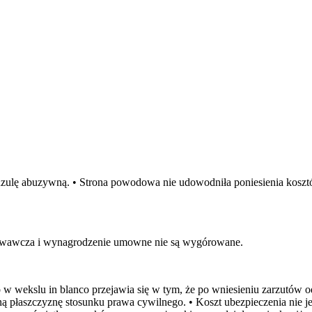
uzulę abuzywną. • Strona powodowa nie udowodniła poniesienia kosztó
towawcza i wynagrodzenie umowne nie są wygórowane.
 w wekslu in blanco przejawia się w tym, że po wniesieniu zarzutów
ną płaszczyznę stosunku prawa cywilnego. • Koszt ubezpieczenia nie 