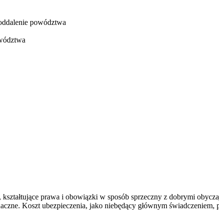
i oddalenie powództwa
owództwa
ztałtujące prawa i obowiązki w sposób sprzeczny z dobrymi obyczajam
znaczne. Koszt ubezpieczenia, jako niebędący głównym świadczeniem, 