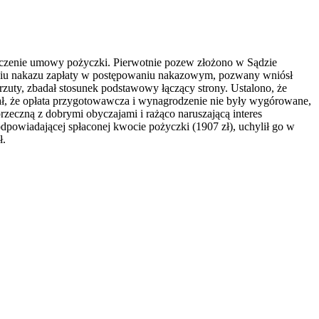
ieczenie umowy pożyczki. Pierwotnie pozew złożono w Sądzie
niu nakazu zapłaty w postępowaniu nakazowym, pozwany wniósł
zuty, zbadał stosunek podstawowy łączący strony. Ustalono, że
ał, że opłata przygotowawcza i wynagrodzenie nie były wygórowane,
rzeczną z dobrymi obyczajami i rażąco naruszającą interes
powiadającej spłaconej kwocie pożyczki (1907 zł), uchylił go w
ł.