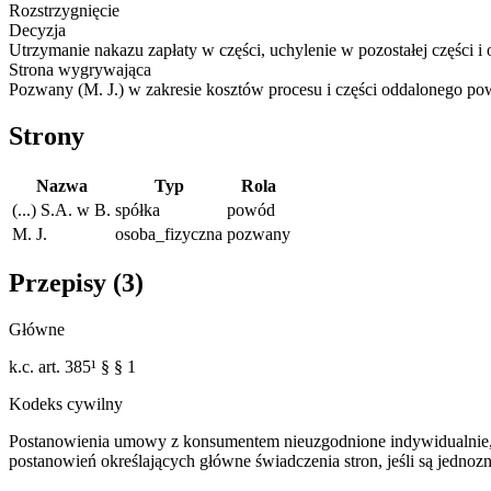
Rozstrzygnięcie
Decyzja
Utrzymanie nakazu zapłaty w części, uchylenie w pozostałej części 
Strona wygrywająca
Pozwany (M. J.) w zakresie kosztów procesu i części oddalonego p
Strony
Nazwa
Typ
Rola
(...) S.A. w B.
spółka
powód
M. J.
osoba_fizyczna
pozwany
Przepisy (
3
)
Główne
k.c. art. 385¹ § § 1
Kodeks cywilny
Postanowienia umowy z konsumentem nieuzgodnione indywidualnie, ks
postanowień określających główne świadczenia stron, jeśli są jedno