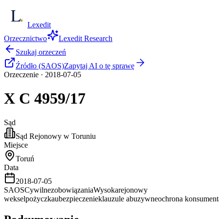
Lexedit
Orzecznictwo
Lexedit Research
Szukaj orzeczeń
Źródło (SAOS)
Zapytaj AI o tę sprawę
Orzeczenie
·
2018-07-05
X C
4959/17
Sąd
Sąd Rejonowy w Toruniu
Miejsce
Toruń
Data
2018-07-05
SAOS
Cywilne
zobowiązania
Wysoka
rejonowy
weksel
pożyczka
ubezpieczenie
klauzule abuzywne
ochrona konsument