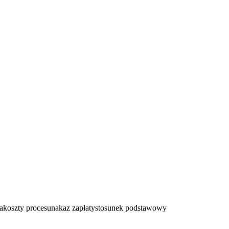
a
koszty procesu
nakaz zapłaty
stosunek podstawowy