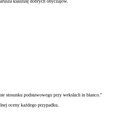
arusza klauzulę dobrych obyczajów.
ie stosunku podstawowego przy wekslach in blanco."
lnej oceny każdego przypadku.