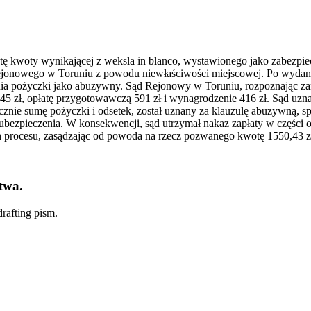
atę kwoty wynikającej z weksla in blanco, wystawionego jako zabezp
ejonowego w Toruniu z powodu niewłaściwości miejscowej. Po wyda
nia pożyczki jako abuzywny. Sąd Rejonowy w Toruniu, rozpoznając zar
45 zł, opłatę przygotowawczą 591 zł i wynagrodzenie 416 zł. Sąd uzn
znie sumę pożyczki i odsetek, został uznany za klauzulę abuzywną, sp
ezpieczenia. W konsekwencji, sąd utrzymał nakaz zapłaty w części od
ch procesu, zasądzając od powoda na rzecz pozwanego kwotę 1550,43 z
twa.
rafting pism.