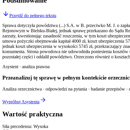
Podsumowanie
Przejdź do pełnego tekstu
Sprawa dotyczyła powództwa (...) S.A. w B. przeciwko M. J. o zapł
Rejonowym w Bielsku-Białej, jednak sprawę przekazano do Sądu R
zarzuty, kwestionując zasadność roszczenia, w tym koszt ubezpiecze
umowa pożyczki obejmowała kapitał 4000 zł, koszt ubezpieczenia 57
jednak koszt ubezpieczenia w wysokości 5745 zł, przekraczający znac
konsumenta. Strona powodowa nie udowodniła poniesienia kosztów ub
pozostałej części i oddalił powództwo. Orzeczono również o koszta
Asystent · analiza prawna
Przeanalizuj tę sprawę w
pełnym kontekście
orzecznic
Analiza orzecznictwa · odpowiedzi na pytania · badanie przepisów · d
Wypróbuj Asystenta
Wartość praktyczna
Siła precedensu:
Wysoka