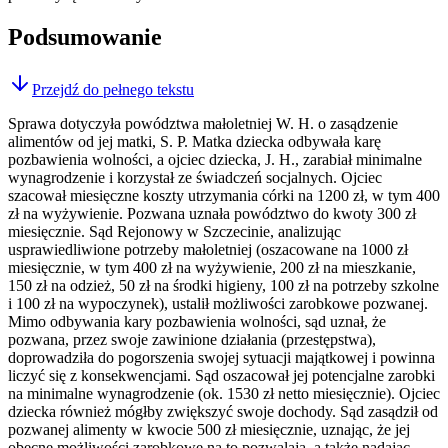
Podsumowanie
Przejdź do pełnego tekstu
Sprawa dotyczyła powództwa małoletniej W. H. o zasądzenie
alimentów od jej matki, S. P. Matka dziecka odbywała karę
pozbawienia wolności, a ojciec dziecka, J. H., zarabiał minimalne
wynagrodzenie i korzystał ze świadczeń socjalnych. Ojciec
szacował miesięczne koszty utrzymania córki na 1200 zł, w tym 400
zł na wyżywienie. Pozwana uznała powództwo do kwoty 300 zł
miesięcznie. Sąd Rejonowy w Szczecinie, analizując
usprawiedliwione potrzeby małoletniej (oszacowane na 1000 zł
miesięcznie, w tym 400 zł na wyżywienie, 200 zł na mieszkanie,
150 zł na odzież, 50 zł na środki higieny, 100 zł na potrzeby szkolne
i 100 zł na wypoczynek), ustalił możliwości zarobkowe pozwanej.
Mimo odbywania kary pozbawienia wolności, sąd uznał, że
pozwana, przez swoje zawinione działania (przestępstwa),
doprowadziła do pogorszenia swojej sytuacji majątkowej i powinna
liczyć się z konsekwencjami. Sąd oszacował jej potencjalne zarobki
na minimalne wynagrodzenie (ok. 1530 zł netto miesięcznie). Ojciec
dziecka również mógłby zwiększyć swoje dochody. Sąd zasądził od
pozwanej alimenty w kwocie 500 zł miesięcznie, uznając, że jej
obecne możliwości zarobkowe na to pozwalają, a także nadając