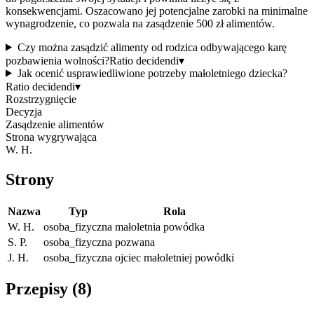
konsekwencjami. Oszacowano jej potencjalne zarobki na minimalne
wynagrodzenie, co pozwala na zasądzenie 500 zł alimentów.
Czy można zasądzić alimenty od rodzica odbywającego karę
pozbawienia wolności?
Ratio decidendi
▾
Jak ocenić usprawiedliwione potrzeby małoletniego dziecka?
Ratio decidendi
▾
Rozstrzygnięcie
Decyzja
Zasądzenie alimentów
Strona wygrywająca
W. H.
Strony
Nazwa
Typ
Rola
W. H.
osoba_fizyczna
małoletnia powódka
S. P.
osoba_fizyczna
pozwana
J. H.
osoba_fizyczna
ojciec małoletniej powódki
Przepisy (
8
)