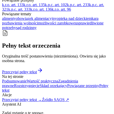
Powiązane przepisy
k.r.o. art. 133
k.r.o. art. 135
k.p.c. art. 102
k.p.c. art. 233
k.p.c. art.
321
k.p.c. art. 333
k.r.o. art. 136
k.r.o. art. 96
Powiązane tematy
alimenty
obowiązek alimentacyjny
opieka nad dzieckiem
kara
pozbawienia wolności
możliwości zarobkowe
usprawiedliwione
potrzeby
sąd rodzinny
Pełny tekst orzeczenia
Oryginalna treść postanowienia (niezmieniona). Otwiera się jako
osobna strona.
Przeczytaj pełny tekst
Na tej stronie
Podsumowanie
Wartość praktyczna
Zagadnienia
prawne
Rozstrzygnięcie
Skład orzekający
Powiązane przepisy
Pełny
tekst
Akcje
Przeczytaj pełny tekst →
Źródło SAOS ↗
Asystent AI
Zadaj pytanie o tę sprawę.