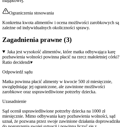
majątkowej.
Ograniczenia stosowania
Konkretna kwota alimentów i ocena możliwości zarobkowych są
zależne od indywidualnych okoliczności sprawy.
Zagadnienia prawne (
3
)
Jaka jest wysokość alimentów, które matka odbywająca karę
pozbawienia wolności powinna płacić na rzecz małoletniej córki?
Ratio decidendi
▾
Odpowiedź sądu
Matka powinna płacić alimenty w kwocie 500 zł miesięcznie,
uwzględniając jej ograniczone, ale zawinione możliwości
zarobkowe oraz usprawiedliwione potrzeby dziecka.
Uzasadnienie
Sąd ocenił usprawiedliwione potrzeby dziecka na 1000 zł
miesięcznie. Mimo odbywania kary pozbawienia wolności, sąd
uznał, że pozwana przez swoje zawinione działania doprowadziła
do pogorszenia swojej sytuacji i powinna liczyć się z