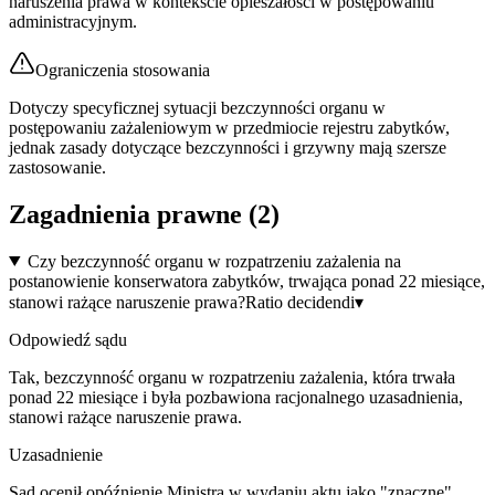
naruszenia prawa w kontekście opieszałości w postępowaniu
administracyjnym.
Ograniczenia stosowania
Dotyczy specyficznej sytuacji bezczynności organu w
postępowaniu zażaleniowym w przedmiocie rejestru zabytków,
jednak zasady dotyczące bezczynności i grzywny mają szersze
zastosowanie.
Zagadnienia prawne (
2
)
Czy bezczynność organu w rozpatrzeniu zażalenia na
postanowienie konserwatora zabytków, trwająca ponad 22 miesiące,
stanowi rażące naruszenie prawa?
Ratio decidendi
▾
Odpowiedź sądu
Tak, bezczynność organu w rozpatrzeniu zażalenia, która trwała
ponad 22 miesiące i była pozbawiona racjonalnego uzasadnienia,
stanowi rażące naruszenie prawa.
Uzasadnienie
Sąd ocenił opóźnienie Ministra w wydaniu aktu jako "znaczne"