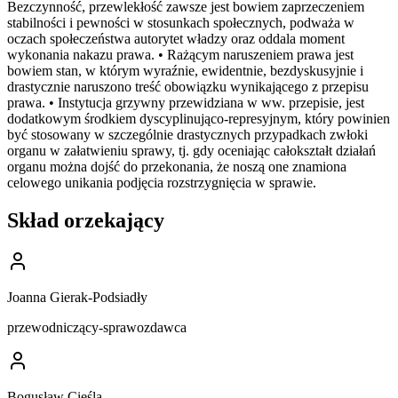
Bezczynność, przewlekłość zawsze jest bowiem zaprzeczeniem
stabilności i pewności w stosunkach społecznych, podważa w
oczach społeczeństwa autorytet władzy oraz oddala moment
wykonania nakazu prawa. • Rażącym naruszeniem prawa jest
bowiem stan, w którym wyraźnie, ewidentnie, bezdyskusyjnie i
drastycznie naruszono treść obowiązku wynikającego z przepisu
prawa. • Instytucja grzywny przewidziana w ww. przepisie, jest
dodatkowym środkiem dyscyplinująco-represyjnym, który powinien
być stosowany w szczególnie drastycznych przypadkach zwłoki
organu w załatwieniu sprawy, tj. gdy oceniając całokształt działań
organu można dojść do przekonania, że noszą one znamiona
celowego unikania podjęcia rozstrzygnięcia w sprawie.
Skład orzekający
Joanna Gierak-Podsiadły
przewodniczący-sprawozdawca
Bogusław Cieśla