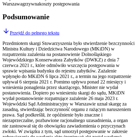
Warszawa
grzywna
koszty postępowania
Podsumowanie
Przejdź do pełnego tekstu
Przedmiotem skargi Stowarzyszenia było stwierdzenie bezczynności
Ministra Kultury i Dziedzictwa Narodowego (MKiDN) w
rozpatrzeniu zażalenia na postanowienie Dolnośląskiego
Wojewódzkiego Konserwatora Zabytków (DWKZ) z dnia 7
czerwca 2021 r., które odmówiło wszczęcia postępowania w
sprawie wpisania budynku do rejestru zabytków. Zażalenie
wpłynęło do MKiDN 6 lipca 2021 r., a termin na jego rozpatrzenie
upływał 6 sierpnia 2021 r. Pomimo upływu ponad 22 miesięcy i
wniesienia ponaglenia przez skarżącego, Minister nie wydał
postanowienia. Dopiero po wniesieniu skargi do sądu, MKiDN
wydał postanowienie rozpatrujące zażalenie 26 maja 2023 r.
Wojewódzki Sąd Administracyjny w Warszawie uznał skargę za
zasadną, stwierdzając bezczynność organu z rażącym naruszeniem
prawa. Sąd podkreślił, że opóźnienie było znaczne i
niezaprzeczalne, pozbawione racjonalnego uzasadnienia, a organ
nie zastosował się do obowiązku zawiadomienia o przyczynach
zwłoki. W związku z tym, sąd umorzył postępowanie w zakresie
zobowiązania do wydania aktu (ponieważ akt został wydany),