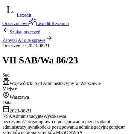
Lexedit
Orzecznictwo
Lexedit Research
Szukaj orzeczeń
Zapytaj AI o tę sprawę
Orzeczenie
·
2023-08-31
VII SAB/Wa
86/23
Sąd
Wojewódzki Sąd Administracyjny w Warszawie
Miejsce
Warszawa
Data
2023-08-31
NSA
Administracyjne
Wysoka
wsa
bezczynność organu
prawo o postępowaniu przed sądami
administracyjnymi
kodeks postępowania administracyjnego
rejestr
zabytków
ochrona zabytków
MKiDN
WSA