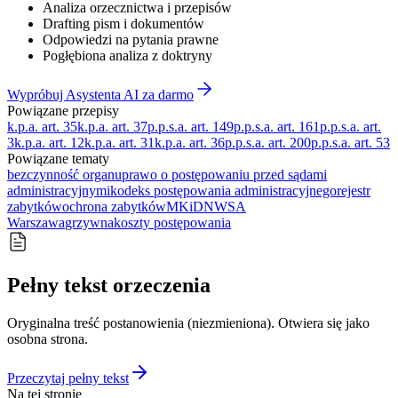
Analiza orzecznictwa i przepisów
Drafting pism i dokumentów
Odpowiedzi na pytania prawne
Pogłębiona analiza z doktryny
Wypróbuj Asystenta AI za darmo
Powiązane przepisy
k.p.a. art. 35
k.p.a. art. 37
p.p.s.a. art. 149
p.p.s.a. art. 161
p.p.s.a. art.
3
k.p.a. art. 12
k.p.a. art. 31
k.p.a. art. 36
p.p.s.a. art. 200
p.p.s.a. art. 53
Powiązane tematy
bezczynność organu
prawo o postępowaniu przed sądami
administracyjnymi
kodeks postępowania administracyjnego
rejestr
zabytków
ochrona zabytków
MKiDN
WSA
Warszawa
grzywna
koszty postępowania
Pełny tekst orzeczenia
Oryginalna treść postanowienia (niezmieniona). Otwiera się jako
osobna strona.
Przeczytaj pełny tekst
Na tej stronie