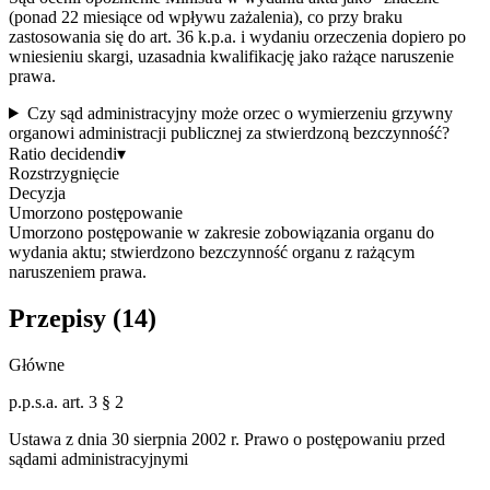
(ponad 22 miesiące od wpływu zażalenia), co przy braku
zastosowania się do art. 36 k.p.a. i wydaniu orzeczenia dopiero po
wniesieniu skargi, uzasadnia kwalifikację jako rażące naruszenie
prawa.
Czy sąd administracyjny może orzec o wymierzeniu grzywny
organowi administracji publicznej za stwierdzoną bezczynność?
Ratio decidendi
▾
Rozstrzygnięcie
Decyzja
Umorzono postępowanie
Umorzono postępowanie w zakresie zobowiązania organu do
wydania aktu; stwierdzono bezczynność organu z rażącym
naruszeniem prawa.
Przepisy (
14
)
Główne
p.p.s.a. art. 3 § 2
Ustawa z dnia 30 sierpnia 2002 r. Prawo o postępowaniu przed
sądami administracyjnymi