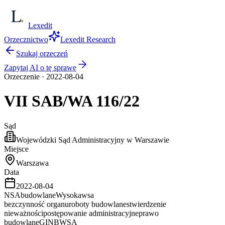
Lexedit
Orzecznictwo
Lexedit Research
Szukaj orzeczeń
Zapytaj AI o tę sprawę
Orzeczenie
·
2022-08-04
VII SAB/WA
116/22
Sąd
Wojewódzki Sąd Administracyjny w Warszawie
Miejsce
Warszawa
Data
2022-08-04
NSA
budowlane
Wysoka
wsa
bezczynność organu
roboty budowlane
stwierdzenie
nieważności
postępowanie administracyjne
prawo
budowlane
GINB
WSA