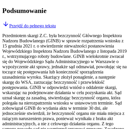
Podsumowanie
Przejdź do pełnego tekstu
Przedmiotem skargi Z.C. była bezczynność Głównego Inspektora
Nadzoru Budowlanego (GINB) w sprawie rozpatrzenia wniosku z
15 grudnia 2021 r. o stwierdzenie nieważności postanowienia
Wojewódzkiego Inspektora Nadzoru Budowlanego z listopada 2019
r., wstrzymującego roboty budowlane. GINB wielokrotnie zwracał
się do Wojewódzkiego Sądu Administracyjnego w Warszawie o
wypożyczenie akt sprawy, jednakże sąd odmawiał, powołując się na
toczące się postępowania lub konieczność sporządzenia
uzasadnienia wyroku. Skarżący złożył ponaglenie, a następnie
skargę do WSA, zarzucając bezczynność i przewlekłość
postępowania. GINB w odpowiedzi wniósł o oddalenie skargi,
wskazując na podejmowane działania w celu pozyskania akt. Sąd
uznał skargę za zasadną, stwierdzając bezczynność organu, która
polegała na nierozpatrzeniu wniosku w ustawowym terminie. Sąd
zobowiązał GINB do wydania aktu w terminie 30 dni, ale
jednocześnie stwierdził, że bezczynność organu nie miała miejsca z
rażącym naruszeniem prawa, ponieważ wynikała z braku akt
administracyjnych, a nie z celowego działania organu. Z tego
samego powodu sąd nie wymierzył organowi grzywny. Zasądzono