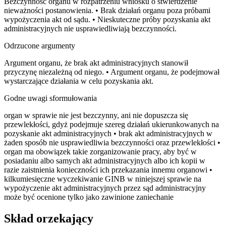
Bezczynność organu w rozpatrzeniu wniosku o stwierdzenie
nieważności postanowienia. • Brak działań organu poza próbami
wypożyczenia akt od sądu. • Nieskuteczne próby pozyskania akt
administracyjnych nie usprawiedliwiają bezczynności.
Odrzucone argumenty
Argument organu, że brak akt administracyjnych stanowił
przyczynę niezależną od niego. • Argument organu, że podejmował
wystarczające działania w celu pozyskania akt.
Godne uwagi sformułowania
organ w sprawie nie jest bezczynny, ani nie dopuszcza się
przewlekłości, gdyż podejmuje szereg działań ukierunkowanych na
pozyskanie akt administracyjnych • brak akt administracyjnych w
żaden sposób nie usprawiedliwia bezczynności oraz przewlekłości •
organ ma obowiązek takie zorganizowanie pracy, aby być w
posiadaniu albo samych akt administracyjnych albo ich kopii w
razie zaistnienia konieczności ich przekazania innemu organowi •
kilkumiesięczne wyczekiwanie GINB w niniejszej sprawie na
wypożyczenie akt administracyjnych przez sąd administracyjny
może być ocenione tylko jako zawinione zaniechanie
Skład orzekający