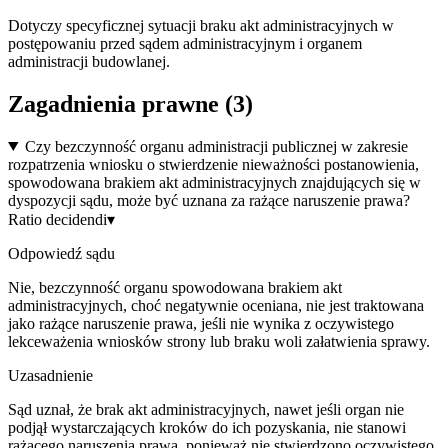
Dotyczy specyficznej sytuacji braku akt administracyjnych w
postępowaniu przed sądem administracyjnym i organem
administracji budowlanej.
Zagadnienia prawne (
3
)
Czy bezczynność organu administracji publicznej w zakresie
rozpatrzenia wniosku o stwierdzenie nieważności postanowienia,
spowodowana brakiem akt administracyjnych znajdujących się w
dyspozycji sądu, może być uznana za rażące naruszenie prawa?
Ratio decidendi
▾
Odpowiedź sądu
Nie, bezczynność organu spowodowana brakiem akt
administracyjnych, choć negatywnie oceniana, nie jest traktowana
jako rażące naruszenie prawa, jeśli nie wynika z oczywistego
lekceważenia wniosków strony lub braku woli załatwienia sprawy.
Uzasadnienie
Sąd uznał, że brak akt administracyjnych, nawet jeśli organ nie
podjął wystarczających kroków do ich pozyskania, nie stanowi
rażącego naruszenia prawa, ponieważ nie stwierdzono oczywistego