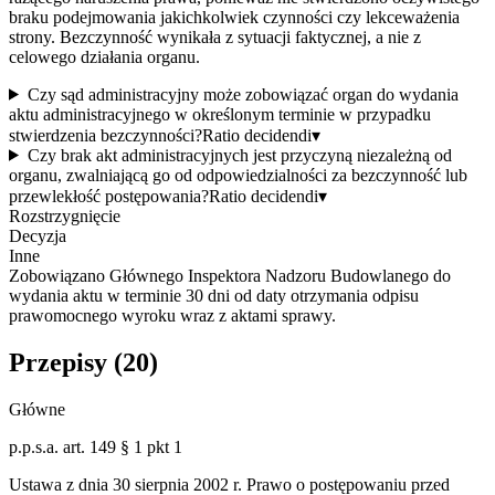
braku podejmowania jakichkolwiek czynności czy lekceważenia
strony. Bezczynność wynikała z sytuacji faktycznej, a nie z
celowego działania organu.
Czy sąd administracyjny może zobowiązać organ do wydania
aktu administracyjnego w określonym terminie w przypadku
stwierdzenia bezczynności?
Ratio decidendi
▾
Czy brak akt administracyjnych jest przyczyną niezależną od
organu, zwalniającą go od odpowiedzialności za bezczynność lub
przewlekłość postępowania?
Ratio decidendi
▾
Rozstrzygnięcie
Decyzja
Inne
Zobowiązano Głównego Inspektora Nadzoru Budowlanego do
wydania aktu w terminie 30 dni od daty otrzymania odpisu
prawomocnego wyroku wraz z aktami sprawy.
Przepisy (
20
)
Główne
p.p.s.a. art. 149 § 1 pkt 1
Ustawa z dnia 30 sierpnia 2002 r. Prawo o postępowaniu przed