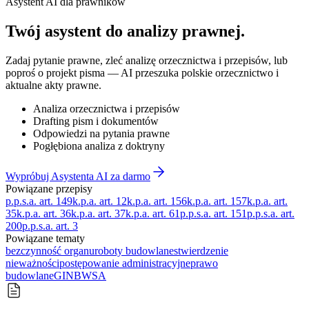
Asystent AI dla prawników
Twój asystent do
analizy prawnej
.
Zadaj pytanie prawne, zleć analizę orzecznictwa i przepisów, lub
poproś o projekt pisma — AI przeszuka polskie orzecznictwo i
aktualne akty prawne.
Analiza orzecznictwa i przepisów
Drafting pism i dokumentów
Odpowiedzi na pytania prawne
Pogłębiona analiza z doktryny
Wypróbuj Asystenta AI za darmo
Powiązane przepisy
p.p.s.a. art. 149
k.p.a. art. 12
k.p.a. art. 156
k.p.a. art. 157
k.p.a. art.
35
k.p.a. art. 36
k.p.a. art. 37
k.p.a. art. 61
p.p.s.a. art. 151
p.p.s.a. art.
200
p.p.s.a. art. 3
Powiązane tematy
bezczynność organu
roboty budowlane
stwierdzenie
nieważności
postępowanie administracyjne
prawo
budowlane
GINB
WSA