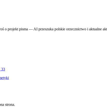
proś o projekt pisma — AI przeszuka polskie orzecznictwo i aktualne ak
. 33
metyki
na strona.