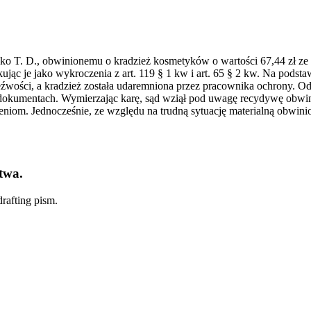
 T. D., obwinionemu o kradzież kosmetyków o wartości 67,44 zł ze s
c je jako wykroczenia z art. 119 § 1 kw i art. 65 § 2 kw. Na podstawi
rzeźwości, a kradzież została udaremniona przez pracownika ochrony. 
 dokumentach. Wymierzając karę, sąd wziął pod uwagę recydywę obwi
niom. Jednocześnie, ze względu na trudną sytuację materialną obwinio
twa.
rafting pism.