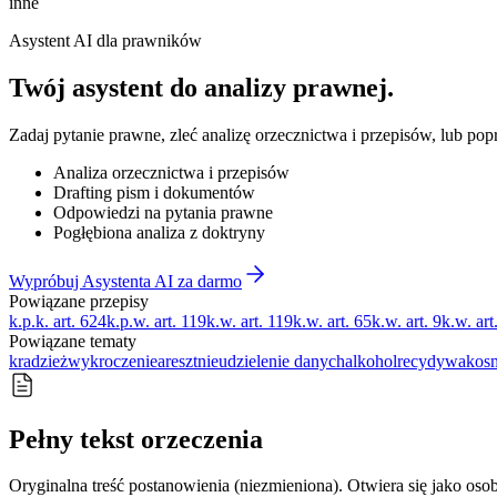
inne
Asystent AI dla prawników
Twój asystent do
analizy prawnej
.
Zadaj pytanie prawne, zleć analizę orzecznictwa i przepisów, lub po
Analiza orzecznictwa i przepisów
Drafting pism i dokumentów
Odpowiedzi na pytania prawne
Pogłębiona analiza z doktryny
Wypróbuj Asystenta AI za darmo
Powiązane przepisy
k.p.k. art. 624
k.p.w. art. 119
k.w. art. 119
k.w. art. 65
k.w. art. 9
k.w. art
Powiązane tematy
kradzież
wykroczenie
areszt
nieudzielenie danych
alkohol
recydywa
kos
Pełny tekst orzeczenia
Oryginalna treść postanowienia (niezmieniona). Otwiera się jako osob