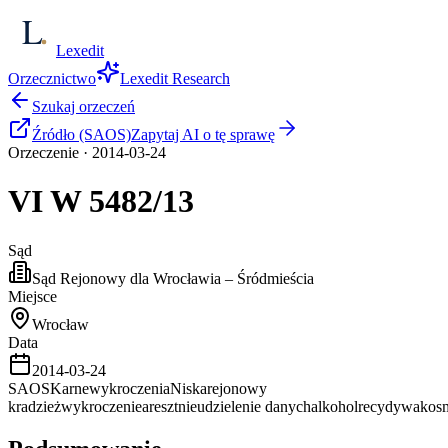
Lexedit
Orzecznictwo
Lexedit Research
Szukaj orzeczeń
Źródło (SAOS)
Zapytaj AI o tę sprawę
Orzeczenie
·
2014-03-24
VI W
5482/13
Sąd
Sąd Rejonowy dla Wrocławia – Śródmieścia
Miejsce
Wrocław
Data
2014-03-24
SAOS
Karne
wykroczenia
Niska
rejonowy
kradzież
wykroczenie
areszt
nieudzielenie danych
alkohol
recydywa
kos