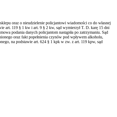
klepu oraz o nieudzielenie policjantowi wiadomości co do własnej
e art. 119 § 1 kw i art. 9 § 2 kw, sąd wymierzył T. D. karę 15 dni
Odmowa podania danych policjantom nastąpiła po zatrzymaniu. Sąd
nionego oraz fakt popełnienia czynów pod wpływem alkoholu,
nego, na podstawie art. 624 § 1 kpk w zw. z art. 119 kpw, sąd