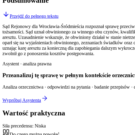
Podsumowanie
Przejdź do pełnego tekstu
Sąd Rejonowy dla Wrocławia-Śródmieścia rozpoznał sprawę przeciwko
tożsamości. Sąd uznał obwinionego za winnego obu czynów, kwalifikują
aresztu. Uzasadnienie wskazuje, że obwiniony działał w stanie niet
oparł się na wyjaśnieniach obwinionego, zeznaniach świadków oraz
uznając karę aresztu za konieczną dla zapobiegania dalszym wykrocze
zwolnił go z ponoszenia kosztów postępowania.
Asystent · analiza prawna
Przeanalizuj tę sprawę w
pełnym kontekście
orzecznic
Analiza orzecznictwa · odpowiedzi na pytania · badanie przepisów · d
Wypróbuj Asystenta
Wartość praktyczna
Siła precedensu:
Niska
Do czego można powołać