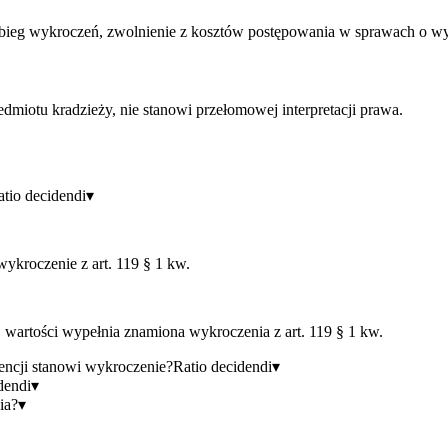
bieg wykroczeń, zwolnienie z kosztów postępowania w sprawach o wy
edmiotu kradzieży, nie stanowi przełomowej interpretacji prawa.
atio decidendi
▾
ykroczenie z art. 119 § 1 kw.
wartości wypełnia znamiona wykroczenia z art. 119 § 1 kw.
encji stanowi wykroczenie?
Ratio decidendi
▾
dendi
▾
ia?
▾