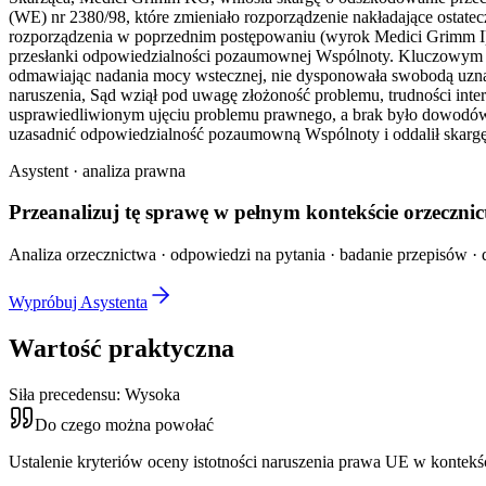
(WE) nr 2380/98, które zmieniało rozporządzenie nakładające ostate
rozporządzenia w poprzednim postępowaniu (wyrok Medici Grimm I)
przesłanki odpowiedzialności pozaumownej Wspólnoty. Kluczowym zag
odmawiając nadania mocy wstecznej, nie dysponowała swobodą uznani
naruszenia, Sąd wziął pod uwagę złożoność problemu, trudności interp
usprawiedliwionym ujęciu problemu prawnego, a brak było dowodów n
uzasadnić odpowiedzialność pozaumowną Wspólnoty i oddalił skargę,
Asystent · analiza prawna
Przeanalizuj tę sprawę w
pełnym kontekście
orzecznic
Analiza orzecznictwa · odpowiedzi na pytania · badanie przepisów · d
Wypróbuj Asystenta
Wartość praktyczna
Siła precedensu:
Wysoka
Do czego można powołać
Ustalenie kryteriów oceny istotności naruszenia prawa UE w kontek