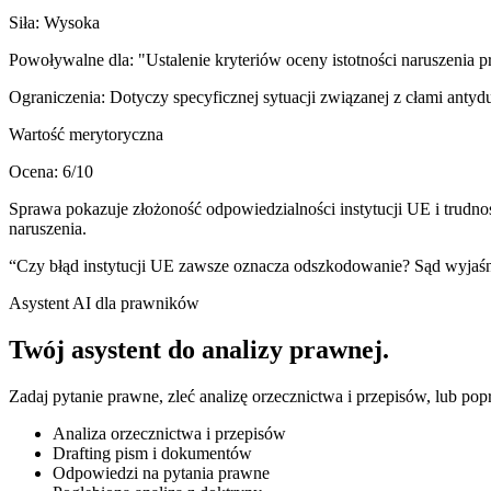
Siła:
Wysoka
Powoływalne dla:
"Ustalenie kryteriów oceny istotności naruszeni
Ograniczenia:
Dotyczy specyficznej sytuacji związanej z cłami antyd
Wartość merytoryczna
Ocena:
6
/10
Sprawa pokazuje złożoność odpowiedzialności instytucji UE i trudnoś
naruszenia.
“
Czy błąd instytucji UE zawsze oznacza odszkodowanie? Sąd wyjaśnia,
Asystent AI dla prawników
Twój asystent do
analizy prawnej
.
Zadaj pytanie prawne, zleć analizę orzecznictwa i przepisów, lub po
Analiza orzecznictwa i przepisów
Drafting pism i dokumentów
Odpowiedzi na pytania prawne