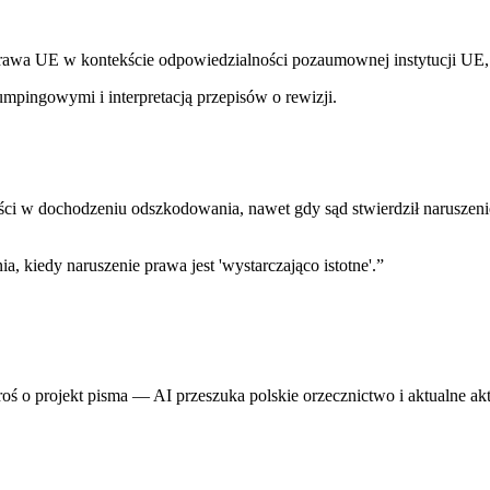
a prawa UE w kontekście odpowiedzialności pozaumownej instytucji UE
umpingowymi i interpretacją przepisów o rewizji.
ci w dochodzeniu odszkodowania, nawet gdy sąd stwierdził naruszenie 
 kiedy naruszenie prawa jest 'wystarczająco istotne'.
”
proś o projekt pisma — AI przeszuka polskie orzecznictwo i aktualne ak