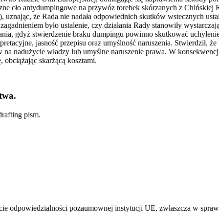
czne cło antydumpingowe na przywóz torebek skórzanych z Chińskiej R
, uznając, że Rada nie nadała odpowiednich skutków wstecznych usta
adnieniem było ustalenie, czy działania Rady stanowiły wystarczają
a, gdyż stwierdzenie braku dumpingu powinno skutkować uchyleniem c
retacyjne, jasność przepisu oraz umyślność naruszenia. Stwierdził, że 
a nadużycie władzy lub umyślne naruszenie prawa. W konsekwencji, Są
 obciążając skarżącą kosztami.
twa.
rafting pism.
ście odpowiedzialności pozaumownej instytucji UE, zwłaszcza w spra