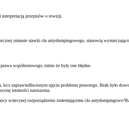
interpretacją przepisów o rewizji.
cznej zmianie stawki cła antydumpingowego, stanowią wystarczająco
ia prawa wspólnotowego, mimo że były one błędne.
dnym, lecz usprawiedliwionym ujęciu problemu prawnego. Brak było do
ocenę istotności naruszenia.
ocy wstecznej rozporządzeniu zmieniającemu cło antydumpingowe?
Ra