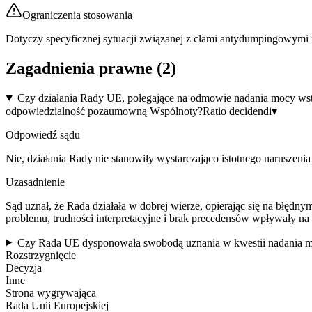
Ograniczenia stosowania
Dotyczy specyficznej sytuacji związanej z cłami antydumpingowymi i 
Zagadnienia prawne (
2
)
Czy działania Rady UE, polegające na odmowie nadania mocy wste
odpowiedzialność pozaumowną Wspólnoty?
Ratio decidendi
▾
Odpowiedź sądu
Nie, działania Rady nie stanowiły wystarczająco istotnego naruszen
Uzasadnienie
Sąd uznał, że Rada działała w dobrej wierze, opierając się na błę
problemu, trudności interpretacyjne i brak precedensów wpływały na 
Czy Rada UE dysponowała swobodą uznania w kwestii nadania m
Rozstrzygnięcie
Decyzja
Inne
Strona wygrywająca
Rada Unii Europejskiej