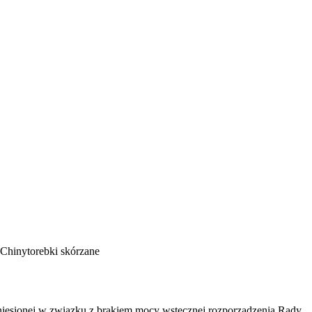
Chiny
torebki skórzane
niesionej w związku z brakiem mocy wstecznej rozporządzenia Rady