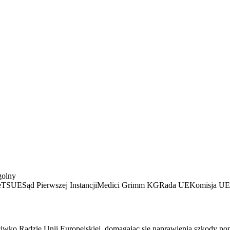
golny
e
TSUE
Sąd Pierwszej Instancji
Medici Grimm KG
Rada UE
Komisja UE
wko Radzie Unii Europejskiej, domagając się naprawienia szkody po