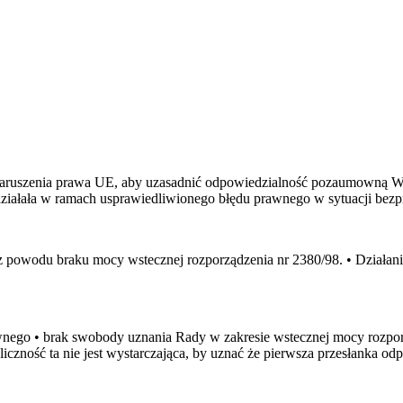
o naruszenia prawa UE, aby uzasadnić odpowiedzialność pozaumowną W
da działała w ramach usprawiedliwionego błędu prawnego w sytuacji be
z powodu braku mocy wstecznej rozporządzenia nr 2380/98. • Działani
nego • brak swobody uznania Rady w zakresie wstecznej mocy rozporząd
koliczność ta nie jest wystarczająca, by uznać że pierwsza przesłanka