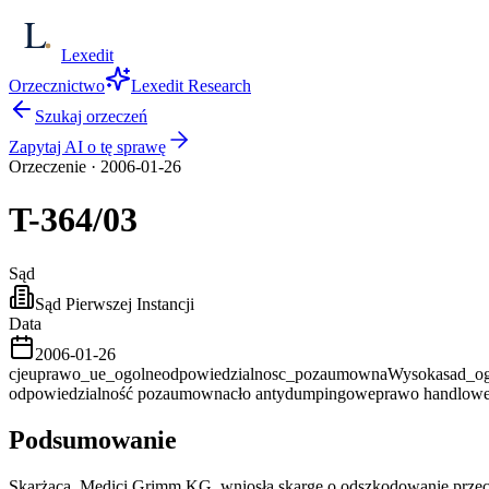
Lexedit
Orzecznictwo
Lexedit Research
Szukaj orzeczeń
Zapytaj AI o tę sprawę
Orzeczenie
·
2006-01-26
T-364/03
Sąd
Sąd Pierwszej Instancji
Data
2006-01-26
cjeu
prawo_ue_ogolne
odpowiedzialnosc_pozaumowna
Wysoka
sad_o
odpowiedzialność pozaumowna
cło antydumpingowe
prawo handlow
Podsumowanie
Skarżąca, Medici Grimm KG, wniosła skargę o odszkodowanie przeci