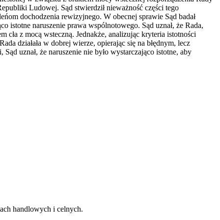
epubliki Ludowej. Sąd stwierdził nieważność części tego
leńom dochodzenia rewizyjnego. W obecnej sprawie Sąd badał
co istotne naruszenie prawa wspólnotowego. Sąd uznał, że Rada,
ła z mocą wsteczną. Jednakże, analizując kryteria istotności
Rada działała w dobrej wierze, opierając się na błędnym, lecz
d uznał, że naruszenie nie było wystarczająco istotne, aby
wach handlowych i celnych.