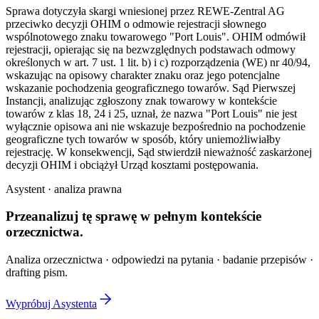
Sprawa dotyczyła skargi wniesionej przez REWE-Zentral AG
przeciwko decyzji OHIM o odmowie rejestracji słownego
wspólnotowego znaku towarowego "Port Louis". OHIM odmówił
rejestracji, opierając się na bezwzględnych podstawach odmowy
określonych w art. 7 ust. 1 lit. b) i c) rozporządzenia (WE) nr 40/94,
wskazując na opisowy charakter znaku oraz jego potencjalne
wskazanie pochodzenia geograficznego towarów. Sąd Pierwszej
Instancji, analizując zgłoszony znak towarowy w kontekście
towarów z klas 18, 24 i 25, uznał, że nazwa "Port Louis" nie jest
wyłącznie opisowa ani nie wskazuje bezpośrednio na pochodzenie
geograficzne tych towarów w sposób, który uniemożliwiałby
rejestrację. W konsekwencji, Sąd stwierdził nieważność zaskarżonej
decyzji OHIM i obciążył Urząd kosztami postępowania.
Asystent · analiza prawna
Przeanalizuj tę sprawę w
pełnym kontekście
orzecznictwa.
Analiza orzecznictwa · odpowiedzi na pytania · badanie przepisów ·
drafting pism.
Wypróbuj Asystenta