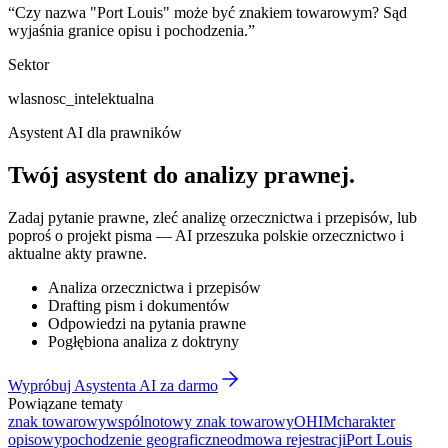
“
Czy nazwa "Port Louis" może być znakiem towarowym? Sąd
wyjaśnia granice opisu i pochodzenia.
”
Sektor
wlasnosc_intelektualna
Asystent AI dla prawników
Twój asystent do
analizy prawnej
.
Zadaj pytanie prawne, zleć analizę orzecznictwa i przepisów, lub
poproś o projekt pisma — AI przeszuka polskie orzecznictwo i
aktualne akty prawne.
Analiza orzecznictwa i przepisów
Drafting pism i dokumentów
Odpowiedzi na pytania prawne
Pogłębiona analiza z doktryny
Wypróbuj Asystenta AI za darmo
Powiązane tematy
znak towarowy
wspólnotowy znak towarowy
OHIM
charakter
opisowy
pochodzenie geograficzne
odmowa rejestracji
Port Louis