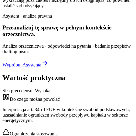
wykraczają poza zakres niezbędny do ich osiągnięcia, co powinien
ustalić sąd odsyłający.
Asystent · analiza prawna
Przeanalizuj tę sprawę w
pełnym kontekście
orzecznictwa.
Analiza orzecznictwa · odpowiedzi na pytania · badanie przepisów ·
drafting pism.
Wypróbuj Asystenta
Wartość praktyczna
Siła precedensu:
Wysoka
Do czego można powołać
Interpretacja art. 345 TFUE w kontekście swobód podstawowych,
uzasadnianie ograniczeń swobody przepływu kapitału w sektorze
energetycznym.
Ograniczenia stosowania