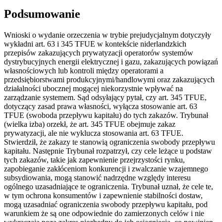
Podsumowanie
Wnioski o wydanie orzeczenia w trybie prejudycjalnym dotyczyły
wykładni art. 63 i 345 TFUE w kontekście niderlandzkich
przepisów zakazujących prywatyzacji operatorów systemów
dystrybucyjnych energii elektrycznej i gazu, zakazujących powiązań
własnościowych lub kontroli między operatorami a
przedsiębiorstwami produkcyjnymi/handlowymi oraz zakazujących
działalności ubocznej mogącej niekorzystnie wpływać na
zarządzanie systemem. Sąd odsyłający pytał, czy art. 345 TFUE,
dotyczący zasad prawa własności, wyłącza stosowanie art. 63
TFUE (swoboda przepływu kapitału) do tych zakazów. Trybunał
(wielka izba) orzekł, że art. 345 TFUE obejmuje zakaz
prywatyzacji, ale nie wyklucza stosowania art. 63 TFUE.
Stwierdził, że zakazy te stanowią ograniczenia swobody przepływu
kapitału. Następnie Trybunał rozpatrzył, czy cele leżące u podstaw
tych zakazów, takie jak zapewnienie przejrzystości rynku,
zapobieganie zakłóceniom konkurencji i zwalczanie wzajemnego
subsydiowania, mogą stanowić nadrzędne względy interesu
ogólnego uzasadniające te ograniczenia. Trybunał uznał, że cele te,
w tym ochrona konsumentów i zapewnienie stabilności dostaw,
mogą uzasadniać ograniczenia swobody przepływu kapitału, pod
warunkiem że są one odpowiednie do zamierzonych celów i nie