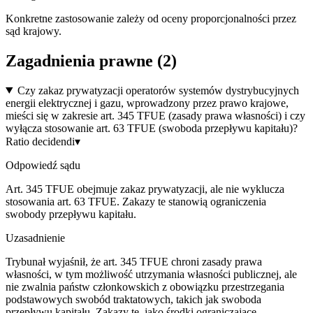
Konkretne zastosowanie zależy od oceny proporcjonalności przez
sąd krajowy.
Zagadnienia prawne (
2
)
Czy zakaz prywatyzacji operatorów systemów dystrybucyjnych
energii elektrycznej i gazu, wprowadzony przez prawo krajowe,
mieści się w zakresie art. 345 TFUE (zasady prawa własności) i czy
wyłącza stosowanie art. 63 TFUE (swoboda przepływu kapitału)?
Ratio decidendi
▾
Odpowiedź sądu
Art. 345 TFUE obejmuje zakaz prywatyzacji, ale nie wyklucza
stosowania art. 63 TFUE. Zakazy te stanowią ograniczenia
swobody przepływu kapitału.
Uzasadnienie
Trybunał wyjaśnił, że art. 345 TFUE chroni zasady prawa
własności, w tym możliwość utrzymania własności publicznej, ale
nie zwalnia państw członkowskich z obowiązku przestrzegania
podstawowych swobód traktatowych, takich jak swoboda
przepływu kapitału. Zakazy te, jako środki ograniczające