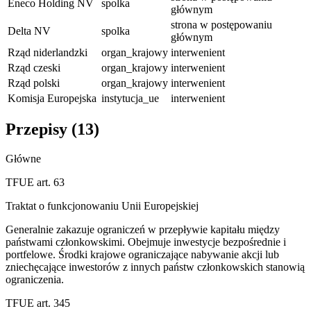
Eneco Holding NV
spolka
głównym
strona w postępowaniu
Delta NV
spolka
głównym
Rząd niderlandzki
organ_krajowy
interwenient
Rząd czeski
organ_krajowy
interwenient
Rząd polski
organ_krajowy
interwenient
Komisja Europejska
instytucja_ue
interwenient
Przepisy (
13
)
Główne
TFUE art. 63
Traktat o funkcjonowaniu Unii Europejskiej
Generalnie zakazuje ograniczeń w przepływie kapitału między
państwami członkowskimi. Obejmuje inwestycje bezpośrednie i
portfelowe. Środki krajowe ograniczające nabywanie akcji lub
zniechęcające inwestorów z innych państw członkowskich stanowią
ograniczenia.
TFUE art. 345