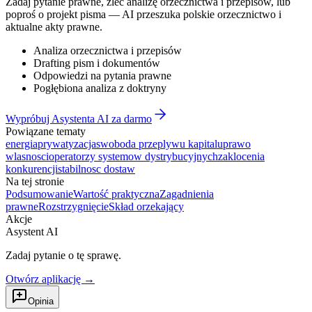
Zadaj pytanie prawne, zleć analizę orzecznictwa i przepisów, lub
poproś o projekt pisma — AI przeszuka polskie orzecznictwo i
aktualne akty prawne.
Analiza orzecznictwa i przepisów
Drafting pism i dokumentów
Odpowiedzi na pytania prawne
Pogłębiona analiza z doktryny
Wypróbuj Asystenta AI za darmo
Powiązane tematy
energia
prywatyzacja
swoboda przeplywu kapitalu
prawo
wlasnosci
operatorzy systemow dystrybucyjnych
zaklocenia
konkurencji
stabilnosc dostaw
Na tej stronie
Podsumowanie
Wartość praktyczna
Zagadnienia
prawne
Rozstrzygnięcie
Skład orzekający
Akcje
Asystent AI
Zadaj pytanie o tę sprawę.
Otwórz aplikację →
Opinia