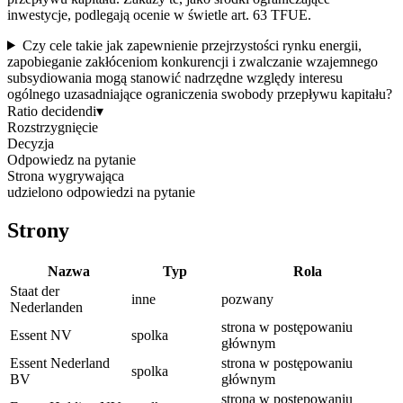
inwestycje, podlegają ocenie w świetle art. 63 TFUE.
Czy cele takie jak zapewnienie przejrzystości rynku energii,
zapobieganie zakłóceniom konkurencji i zwalczanie wzajemnego
subsydiowania mogą stanowić nadrzędne względy interesu
ogólnego uzasadniające ograniczenia swobody przepływu kapitału?
Ratio decidendi
▾
Rozstrzygnięcie
Decyzja
Odpowiedz na pytanie
Strona wygrywająca
udzielono odpowiedzi na pytanie
Strony
Nazwa
Typ
Rola
Staat der
inne
pozwany
Nederlanden
strona w postępowaniu
Essent NV
spolka
głównym
Essent Nederland
strona w postępowaniu
spolka
BV
głównym
strona w postępowaniu