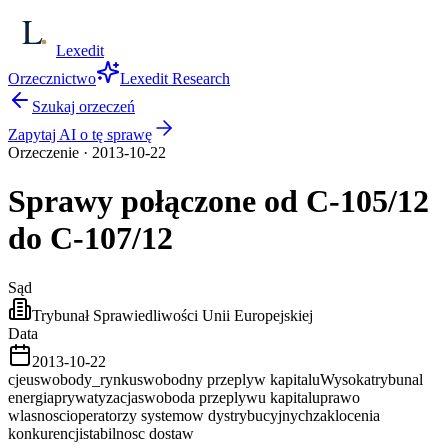
Lexedit
Orzecznictwo
Lexedit Research
Szukaj orzeczeń
Zapytaj AI o tę sprawę
Orzeczenie
·
2013-10-22
Sprawy połączone od C-105/12
do
C-107/12
Sąd
Trybunał Sprawiedliwości Unii Europejskiej
Data
2013-10-22
cjeu
swobody_rynku
swobodny przeplyw kapitalu
Wysoka
trybunal
energia
prywatyzacja
swoboda przeplywu kapitalu
prawo
wlasnosci
operatorzy systemow dystrybucyjnych
zaklocenia
konkurencji
stabilnosc dostaw