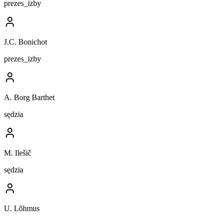
prezes_izby
J.C. Bonichot
prezes_izby
A. Borg Barthet
sędzia
M. Ilešič
sędzia
U. Lõhmus