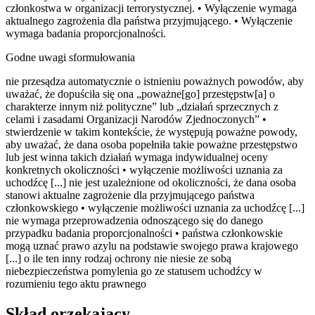
członkostwa w organizacji terrorystycznej. • Wyłączenie wymaga
aktualnego zagrożenia dla państwa przyjmującego. • Wyłączenie
wymaga badania proporcjonalności.
Godne uwagi sformułowania
nie przesądza automatycznie o istnieniu poważnych powodów, aby
uważać, że dopuściła się ona „poważne[go] przestępstw[a] o
charakterze innym niż polityczne” lub „działań sprzecznych z
celami i zasadami Organizacji Narodów Zjednoczonych” •
stwierdzenie w takim kontekście, że występują poważne powody,
aby uważać, że dana osoba popełniła takie poważne przestępstwo
lub jest winna takich działań wymaga indywidualnej oceny
konkretnych okoliczności • wyłączenie możliwości uznania za
uchodźcę [...] nie jest uzależnione od okoliczności, że dana osoba
stanowi aktualne zagrożenie dla przyjmującego państwa
członkowskiego • wyłączenie możliwości uznania za uchodźcę [...]
nie wymaga przeprowadzenia odnoszącego się do danego
przypadku badania proporcjonalności • państwa członkowskie
mogą uznać prawo azylu na podstawie swojego prawa krajowego
[...] o ile ten inny rodzaj ochrony nie niesie ze sobą
niebezpieczeństwa pomylenia go ze statusem uchodźcy w
rozumieniu tego aktu prawnego
Skład orzekający