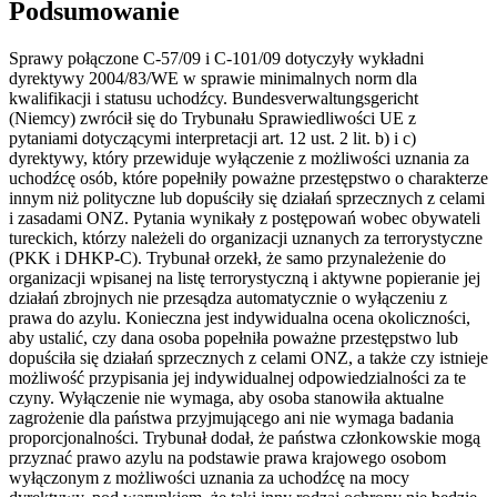
Podsumowanie
Sprawy połączone C-57/09 i C-101/09 dotyczyły wykładni
dyrektywy 2004/83/WE w sprawie minimalnych norm dla
kwalifikacji i statusu uchodźcy. Bundesverwaltungsgericht
(Niemcy) zwrócił się do Trybunału Sprawiedliwości UE z
pytaniami dotyczącymi interpretacji art. 12 ust. 2 lit. b) i c)
dyrektywy, który przewiduje wyłączenie z możliwości uznania za
uchodźcę osób, które popełniły poważne przestępstwo o charakterze
innym niż polityczne lub dopuściły się działań sprzecznych z celami
i zasadami ONZ. Pytania wynikały z postępowań wobec obywateli
tureckich, którzy należeli do organizacji uznanych za terrorystyczne
(PKK i DHKP-C). Trybunał orzekł, że samo przynależenie do
organizacji wpisanej na listę terrorystyczną i aktywne popieranie jej
działań zbrojnych nie przesądza automatycznie o wyłączeniu z
prawa do azylu. Konieczna jest indywidualna ocena okoliczności,
aby ustalić, czy dana osoba popełniła poważne przestępstwo lub
dopuściła się działań sprzecznych z celami ONZ, a także czy istnieje
możliwość przypisania jej indywidualnej odpowiedzialności za te
czyny. Wyłączenie nie wymaga, aby osoba stanowiła aktualne
zagrożenie dla państwa przyjmującego ani nie wymaga badania
proporcjonalności. Trybunał dodał, że państwa członkowskie mogą
przyznać prawo azylu na podstawie prawa krajowego osobom
wyłączonym z możliwości uznania za uchodźcę na mocy