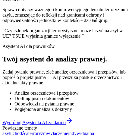
Sprawa dotyczy ważnego i kontrowersyjnego tematu terroryzmu i
azylu, zmuszając do refleksji nad granicami ochrony i
odpowiedzialności jednostki w kontekście działań grup.
“
Czy członek organizacji terrorystycznej może liczyć na azyl w
UE? TSUE wyjaśnia granice wyłączenia.
”
Asystent AI dla prawników
Twój asystent do
analizy prawnej
.
Zadaj pytanie prawne, zleć analizę orzecznictwa i przepisów, lub
poproś o projekt pisma — AI przeszuka polskie orzecznictwo i
aktualne akty prawne.
Analiza orzecznictwa i przepisów
Drafting pism i dokumentów
Odpowiedzi na pytania prawne
Pogłębiona analiza z doktryny
Wypróbuj Asystenta AI za darmo
Powiązane tematy
azyl
uchodźca
terroryzm
wyłączenie
indywidualna