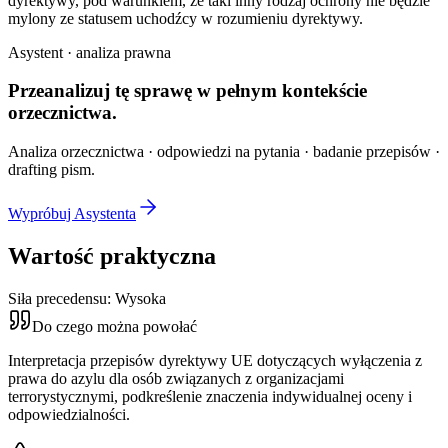
dyrektywy, pod warunkiem, że taki inny rodzaj ochrony nie będzie
mylony ze statusem uchodźcy w rozumieniu dyrektywy.
Asystent · analiza prawna
Przeanalizuj tę sprawę w
pełnym kontekście
orzecznictwa.
Analiza orzecznictwa · odpowiedzi na pytania · badanie przepisów ·
drafting pism.
Wypróbuj Asystenta
Wartość praktyczna
Siła precedensu:
Wysoka
Do czego można powołać
Interpretacja przepisów dyrektywy UE dotyczących wyłączenia z
prawa do azylu dla osób związanych z organizacjami
terrorystycznymi, podkreślenie znaczenia indywidualnej oceny i
odpowiedzialności.