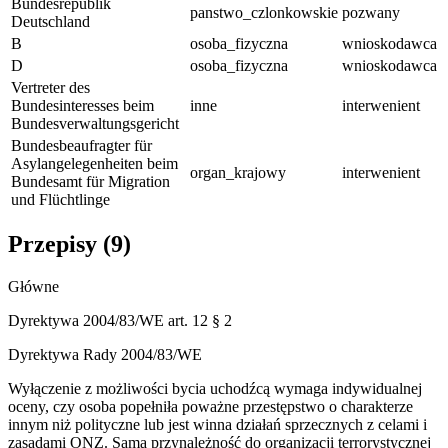
Bundesrepublik
panstwo_czlonkowskie
pozwany
Deutschland
B
osoba_fizyczna
wnioskodawca
D
osoba_fizyczna
wnioskodawca
Vertreter des
Bundesinteresses beim
inne
interwenient
Bundesverwaltungsgericht
Bundesbeaufragter für
Asylangelegenheiten beim
organ_krajowy
interwenient
Bundesamt für Migration
und Flüchtlinge
Przepisy (
9
)
Główne
Dyrektywa 2004/83/WE art. 12 § 2
Dyrektywa Rady 2004/83/WE
Wyłączenie z możliwości bycia uchodźcą wymaga indywidualnej
oceny, czy osoba popełniła poważne przestępstwo o charakterze
innym niż polityczne lub jest winna działań sprzecznych z celami i
zasadami ONZ. Sama przynależność do organizacji terrorystycznej