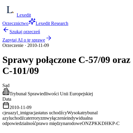
Lexedit
Orzecznictwo
Lexedit Research
Szukaj orzeczeń
Zapytaj AI o tę sprawę
Orzeczenie
·
2010-11-09
Sprawy połączone C-57/09 oraz
C-101/09
Sąd
Trybunał Sprawiedliwości Unii Europejskiej
Data
2010-11-09
cjeu
azyl_imigracja
status uchodźcy
Wysoka
trybunal
azyl
uchodźca
terroryzm
wyłączenie
indywidualna
odpowiedzialność
prawo międzynarodowe
ONZ
PKK
DHKP-C