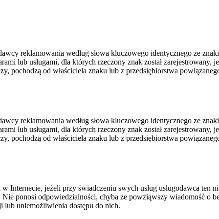
odawcy reklamowania według słowa kluczowego identycznego ze znaki
rami lub usługami, dla których rzeczony znak został zarejestrowany, j
yczy, pochodzą od właściciela znaku lub z przedsiębiorstwa powiązanego
odawcy reklamowania według słowa kluczowego identycznego ze znaki
rami lub usługami, dla których rzeczony znak został zarejestrowany, j
yczy, pochodzą od właściciela znaku lub z przedsiębiorstwa powiązanego
 Internecie, jeżeli przy świadczeniu swych usług usługodawca ten nie
 Nie ponosi odpowiedzialności, chyba że powziąwszy wiadomość o bez
i lub uniemożliwienia dostępu do nich.