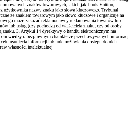
renomowanych znaków towarowych, takich jak Louis Vuitton,
zez użytkownika nazwy znaku jako słowa kluczowego. Trybunał
ntyczne ze znakiem towarowym jako słowo kluczowe i organizuje na
owarowego może zakazać reklamodawcy reklamowania towarów lub
arów lub usług (czy pochodzą od właściciela znaku, czy od osoby
wą znaku. 3. Artykuł 14 dyrektywy o handlu elektronicznym ma
dają oni wiedzy o bezprawnym charakterze przechowywanych informacji
elu usunięcia informacji lub uniemożliwienia dostępu do nich.
raw własności intelektualnej.