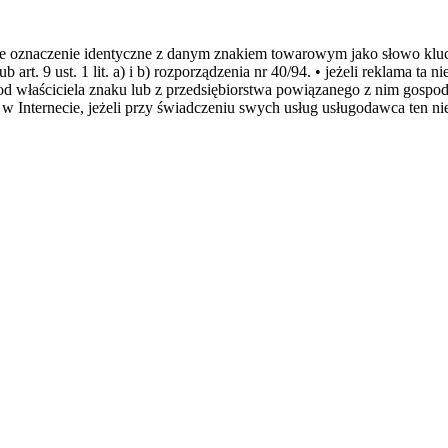
je oznaczenie identyczne z danym znakiem towarowym jako słowo kluc
art. 9 ust. 1 lit. a) i b) rozporządzenia nr 40/94. • jeżeli reklama ta 
 od właściciela znaku lub z przedsiębiorstwa powiązanego z nim gospod
 Internecie, jeżeli przy świadczeniu swych usług usługodawca ten nie
.