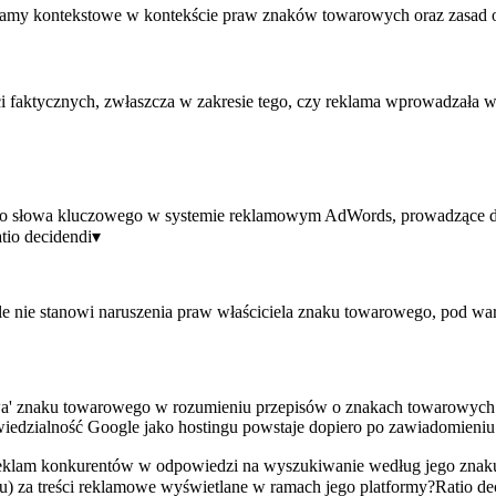
eklamy kontekstowe w kontekście praw znaków towarowych oraz zasad
aktycznych, zwłaszcza w zakresie tego, czy reklama wprowadzała w 
ako słowa kluczowego w systemie reklamowym AdWords, prowadzące d
tio decidendi
▾
le nie stanowi naruszenia praw właściciela znaku towarowego, pod w
używa' znaku towarowego w rozumieniu przepisów o znakach towarowyc
dzialność Google jako hostingu powstaje dopiero po zawiadomieniu o
reklam konkurentów w odpowiedzi na wyszukiwanie według jego zna
gu) za treści reklamowe wyświetlane w ramach jego platformy?
Ratio de