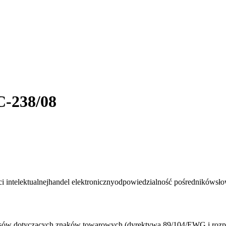
C-238/08
 intelektualnej
handel elektroniczny
odpowiedzialność pośredników
sł
isów dotyczących znaków towarowych (dyrektywa 89/104/EWG i rozpo