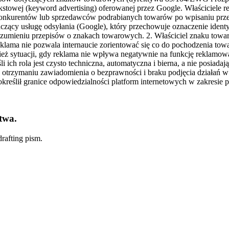
stowej (keyword advertising) oferowanej przez Google. Właściciele 
m konkurentów lub sprzedawców podrabianych towarów po wpisaniu pr
adczący usługę odsyłania (Google), który przechowuje oznaczenie ide
 rozumieniu przepisów o znakach towarowych. 2. Właściciel znaku t
klama nie pozwala internaucie zorientować się co do pochodzenia tow
ównież sytuacji, gdy reklama nie wpływa negatywnie na funkcję reklamo
i ich rola jest czysto techniczna, automatyczna i bierna, a nie posia
 otrzymaniu zawiadomienia o bezprawności i braku podjęcia działań w c
określił granice odpowiedzialności platform internetowych w zakresie p
twa.
rafting pism.