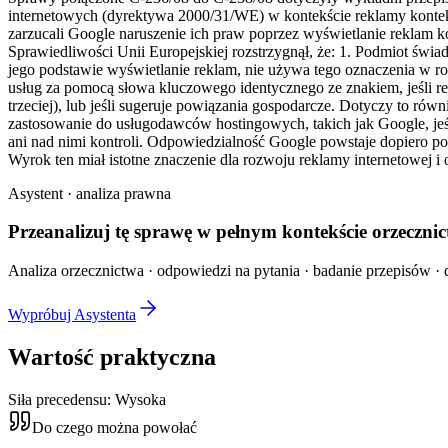
internetowych (dyrektywa 2000/31/WE) w kontekście reklamy kontek
zarzucali Google naruszenie ich praw poprzez wyświetlanie rekla
Sprawiedliwości Unii Europejskiej rozstrzygnął, że: 1. Podmiot świ
jego podstawie wyświetlanie reklam, nie używa tego oznaczenia w
usług za pomocą słowa kluczowego identycznego ze znakiem, jeśli re
trzeciej), lub jeśli sugeruje powiązania gospodarcze. Dotyczy to r
zastosowanie do usługodawców hostingowych, takich jak Google, jeśl
ani nad nimi kontroli. Odpowiedzialność Google powstaje dopiero po
Wyrok ten miał istotne znaczenie dla rozwoju reklamy internetowej i 
Asystent · analiza prawna
Przeanalizuj tę sprawę w
pełnym kontekście
orzecznic
Analiza orzecznictwa · odpowiedzi na pytania · badanie przepisów · d
Wypróbuj Asystenta
Wartość praktyczna
Siła precedensu:
Wysoka
Do czego można powołać