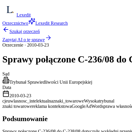
Lexedit
Orzecznictwo
Lexedit Research
Szukaj orzeczeń
Zapytaj AI o tę sprawę
Orzeczenie
·
2010-03-23
Sprawy połączone C-236/08 do
Sąd
Trybunał Sprawiedliwości Unii Europejskiej
Data
2010-03-23
cjeu
wlasnosc_intelektualna
znaki_towarowe
Wysoka
trybunal
znaki towarowe
reklama kontekstowa
Google
AdWords
prawa własności
Podsumowanie
Sprawy połączone C-236/08 do C-238/08 dotyczyły wykładni przep