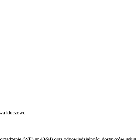
owa kluczowe
rządzenie (WE) nr 40/94) oraz odpowiedzialności dostawców usług