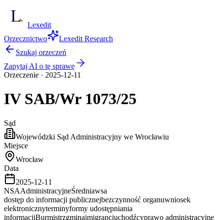
Lexedit
Orzecznictwo
Lexedit Research
Szukaj orzeczeń
Zapytaj AI o tę sprawę
Orzeczenie
·
2025-12-11
IV SAB/Wr
1073/25
Sąd
Wojewódzki Sąd Administracyjny we Wrocławiu
Miejsce
Wrocław
Data
2025-12-11
NSA
Administracyjne
Średnia
wsa
dostęp do informacji publicznej
bezczynność organu
wniosek
elektroniczny
terminy
formy udostępniania
informacji
Burmistrz
gmina
imigranci
uchodźcy
prawo administracyjne