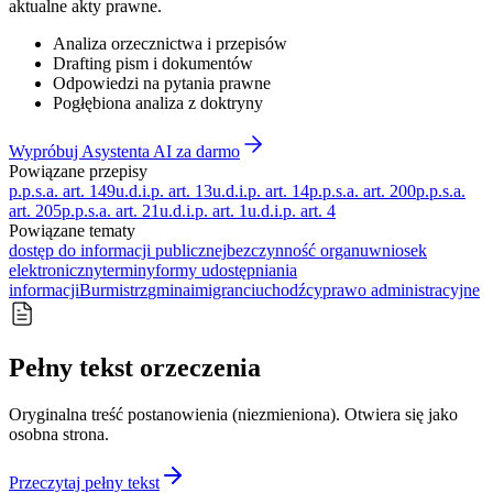
aktualne akty prawne.
Analiza orzecznictwa i przepisów
Drafting pism i dokumentów
Odpowiedzi na pytania prawne
Pogłębiona analiza z doktryny
Wypróbuj Asystenta AI za darmo
Powiązane przepisy
p.p.s.a. art. 149
u.d.i.p. art. 13
u.d.i.p. art. 14
p.p.s.a. art. 200
p.p.s.a.
art. 205
p.p.s.a. art. 21
u.d.i.p. art. 1
u.d.i.p. art. 4
Powiązane tematy
dostęp do informacji publicznej
bezczynność organu
wniosek
elektroniczny
terminy
formy udostępniania
informacji
Burmistrz
gmina
imigranci
uchodźcy
prawo administracyjne
Pełny tekst orzeczenia
Oryginalna treść postanowienia (niezmieniona). Otwiera się jako
osobna strona.
Przeczytaj pełny tekst