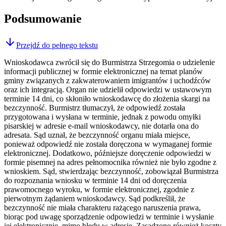
Podsumowanie
Przejdź do pełnego tekstu
Wnioskodawca zwrócił się do Burmistrza Strzegomia o udzielenie
informacji publicznej w formie elektronicznej na temat planów
gminy związanych z zakwaterowaniem imigrantów i uchodźców
oraz ich integracją. Organ nie udzielił odpowiedzi w ustawowym
terminie 14 dni, co skłoniło wnioskodawcę do złożenia skargi na
bezczynność. Burmistrz tłumaczył, że odpowiedź została
przygotowana i wysłana w terminie, jednak z powodu omyłki
pisarskiej w adresie e-mail wnioskodawcy, nie dotarła ona do
adresata. Sąd uznał, że bezczynność organu miała miejsce,
ponieważ odpowiedź nie została doręczona w wymaganej formie
elektronicznej. Dodatkowo, późniejsze doręczenie odpowiedzi w
formie pisemnej na adres pełnomocnika również nie było zgodne z
wnioskiem. Sąd, stwierdzając bezczynność, zobowiązał Burmistrza
do rozpoznania wniosku w terminie 14 dni od doręczenia
prawomocnego wyroku, w formie elektronicznej, zgodnie z
pierwotnym żądaniem wnioskodawcy. Sąd podkreślił, że
bezczynność nie miała charakteru rażącego naruszenia prawa,
biorąc pod uwagę sporządzenie odpowiedzi w terminie i wysłanie
jej elektronicznie, mimo błędu w adresie. Zasądzono również koszty