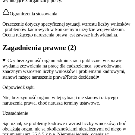
wynikające z organizacji pracy.
Ograniczenia stosowania
Orzeczenie dotyczy specyficznej sytuacji wzrostu liczby wniosków
i problemów kadrowych w konkretnym urzędzie wojewódzkim.
Ocena rażącego naruszenia prawa jest zawsze indywidualna.
Zagadnienia prawne (
2
)
Czy bezczynność organu administracji publicznej w sprawie
wydania zezwolenia na pracę dla cudzoziemca, spowodowana
znacznym wzrostem liczby wniosków i problemami kadrowymi,
stanowi rażące naruszenie prawa?
Ratio decidendi
▾
Odpowiedź sądu
Nie, bezczynność organu w tej sytuacji nie stanowi rażącego
naruszenia prawa, choć narusza terminy ustawowe.
Uzasadnienie
Sąd uznał, że problemy kadrowe i wzrost liczby wniosków, choć
obciążają organ, nie są okolicznościami niezależnymi od niego w
rozumieniu art. 35 § 5 k.p.a. Niemniej jednak, oceniając