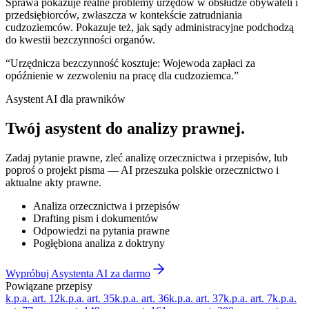
Sprawa pokazuje realne problemy urzędów w obsłudze obywateli i
przedsiębiorców, zwłaszcza w kontekście zatrudniania
cudzoziemców. Pokazuje też, jak sądy administracyjne podchodzą
do kwestii bezczynności organów.
“
Urzędnicza bezczynność kosztuje: Wojewoda zapłaci za
opóźnienie w zezwoleniu na pracę dla cudzoziemca.
”
Asystent AI dla prawników
Twój asystent do
analizy prawnej
.
Zadaj pytanie prawne, zleć analizę orzecznictwa i przepisów, lub
poproś o projekt pisma — AI przeszuka polskie orzecznictwo i
aktualne akty prawne.
Analiza orzecznictwa i przepisów
Drafting pism i dokumentów
Odpowiedzi na pytania prawne
Pogłębiona analiza z doktryny
Wypróbuj Asystenta AI za darmo
Powiązane przepisy
k.p.a. art. 12
k.p.a. art. 35
k.p.a. art. 36
k.p.a. art. 37
k.p.a. art. 7
k.p.a.