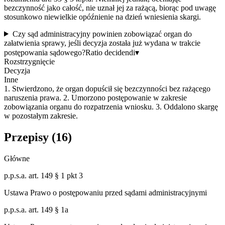
bezczynność jako całość, nie uznał jej za rażącą, biorąc pod uwagę
stosunkowo niewielkie opóźnienie na dzień wniesienia skargi.
Czy sąd administracyjny powinien zobowiązać organ do
załatwienia sprawy, jeśli decyzja została już wydana w trakcie
postępowania sądowego?
Ratio decidendi
▾
Rozstrzygnięcie
Decyzja
Inne
1. Stwierdzono, że organ dopuścił się bezczynności bez rażącego
naruszenia prawa. 2. Umorzono postępowanie w zakresie
zobowiązania organu do rozpatrzenia wniosku. 3. Oddalono skargę
w pozostałym zakresie.
Przepisy (
16
)
Główne
p.p.s.a. art. 149 § 1 pkt 3
Ustawa Prawo o postępowaniu przed sądami administracyjnymi
p.p.s.a. art. 149 § 1a