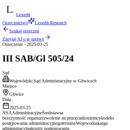
Lexedit
Orzecznictwo
Lexedit Research
Szukaj orzeczeń
Zapytaj AI o tę sprawę
Orzeczenie
·
2025-03-25
III SAB/Gl
505/24
Sąd
Wojewódzki Sąd Administracyjny w Gliwicach
Miejsce
Gliwice
Data
2025-03-25
NSA
Administracyjne
Średnia
wsa
bezczynność organu
zezwolenie na pracę
cudzoziemcy
kodeks
postępowania administracyjnego
terminy
Wojewoda
skarga
administracyjna
koszty postępowania