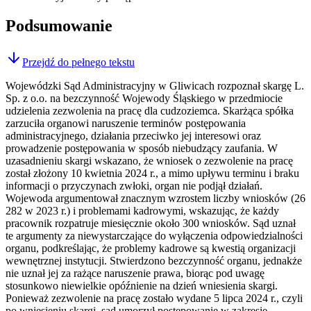
Podsumowanie
Przejdź do pełnego tekstu
Wojewódzki Sąd Administracyjny w Gliwicach rozpoznał skargę L.
Sp. z o.o. na bezczynność Wojewody Śląskiego w przedmiocie
udzielenia zezwolenia na pracę dla cudzoziemca. Skarżąca spółka
zarzuciła organowi naruszenie terminów postępowania
administracyjnego, działania przeciwko jej interesowi oraz
prowadzenie postępowania w sposób niebudzący zaufania. W
uzasadnieniu skargi wskazano, że wniosek o zezwolenie na pracę
został złożony 10 kwietnia 2024 r., a mimo upływu terminu i braku
informacji o przyczynach zwłoki, organ nie podjął działań.
Wojewoda argumentował znacznym wzrostem liczby wniosków (26
282 w 2023 r.) i problemami kadrowymi, wskazując, że każdy
pracownik rozpatruje miesięcznie około 300 wniosków. Sąd uznał
te argumenty za niewystarczające do wyłączenia odpowiedzialności
organu, podkreślając, że problemy kadrowe są kwestią organizacji
wewnętrznej instytucji. Stwierdzono bezczynność organu, jednakże
nie uznał jej za rażące naruszenie prawa, biorąc pod uwagę
stosunkowo niewielkie opóźnienie na dzień wniesienia skargi.
Ponieważ zezwolenie na pracę zostało wydane 5 lipca 2024 r., czyli
po wniesieniu skargi, sąd umorzył postępowanie w zakresie