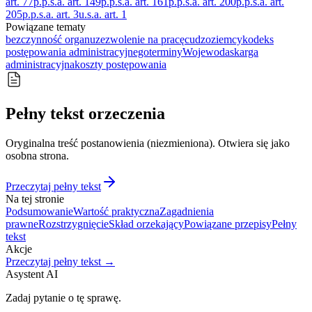
art. 77
p.p.s.a. art. 149
p.p.s.a. art. 161
p.p.s.a. art. 200
p.p.s.a. art.
205
p.p.s.a. art. 3
u.s.a. art. 1
Powiązane tematy
bezczynność organu
zezwolenie na pracę
cudzoziemcy
kodeks
postępowania administracyjnego
terminy
Wojewoda
skarga
administracyjna
koszty postępowania
Pełny tekst orzeczenia
Oryginalna treść postanowienia (niezmieniona). Otwiera się jako
osobna strona.
Przeczytaj pełny tekst
Na tej stronie
Podsumowanie
Wartość praktyczna
Zagadnienia
prawne
Rozstrzygnięcie
Skład orzekający
Powiązane przepisy
Pełny
tekst
Akcje
Przeczytaj pełny tekst →
Asystent AI
Zadaj pytanie o tę sprawę.