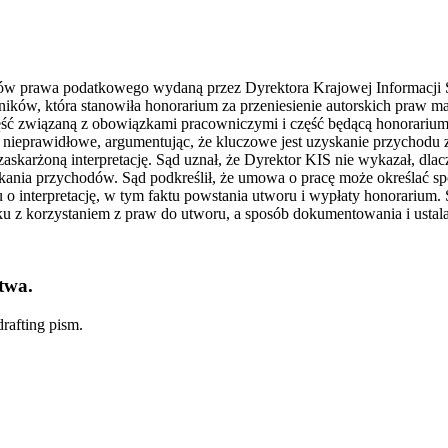
isów prawa podatkowego wydaną przez Dyrektora Krajowej Informacji S
ków, która stanowiła honorarium za przeniesienie autorskich praw ma
ć związaną z obowiązkami pracowniczymi i część będącą honorarium a
ieprawidłowe, argumentując, że kluczowe jest uzyskanie przychodu z k
skarżoną interpretację. Sąd uznał, że Dyrektor KIS nie wykazał, dla
ia przychodów. Sąd podkreślił, że umowa o pracę może określać sposó
interpretację, w tym faktu powstania utworu i wypłaty honorarium. 
z korzystaniem z praw do utworu, a sposób dokumentowania i ustalani
twa.
rafting pism.