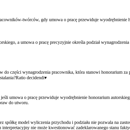
cowników-twórców, gdy umowa o pracę przewiduje wyodrębnienie hono
orskiego, a umowa o pracę precyzyjnie określa podział wynagrodzenia 
do części wynagrodzenia pracownika, która stanowi honorarium za p
stalania?
Ratio decidendi
▾
śli umowa o pracę przewiduje wyodrębnienie honorarium autorskiego i
 praw do utworu.
rzez spółkę model wyliczenia przychodu i podziału nie pozwala na 
an interpretacyjny nie może kwestionować zadeklarowanego stanu fakty