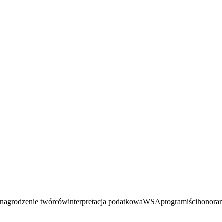
nagrodzenie twórców
interpretacja podatkowa
WSA
programiści
honorar