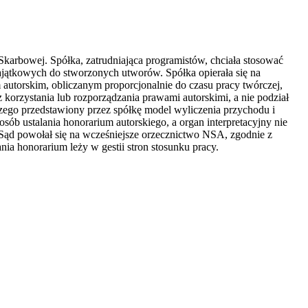
karbowej. Spółka, zatrudniająca programistów, chciała stosować
jątkowych do stworzonych utworów. Spółka opierała się na
utorskim, obliczanym proporcjonalnie do czasu pracy twórczej,
orzystania lub rozporządzania prawami autorskimi, a nie podział
czego przedstawiony przez spółkę model wyliczenia przychodu i
b ustalania honorarium autorskiego, a organ interpretacyjny nie
Sąd powołał się na wcześniejsze orzecznictwo NSA, zgodnie z
a honorarium leży w gestii stron stosunku pracy.