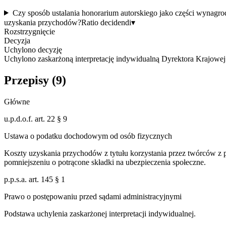
Czy sposób ustalania honorarium autorskiego jako części wynagr
uzyskania przychodów?
Ratio decidendi
▾
Rozstrzygnięcie
Decyzja
Uchylono decyzję
Uchylono zaskarżoną interpretację indywidualną Dyrektora Krajowej
Przepisy (
9
)
Główne
u.p.d.o.f. art. 22 § 9
Ustawa o podatku dochodowym od osób fizycznych
Koszty uzyskania przychodów z tytułu korzystania przez twórców z p
pomniejszeniu o potrącone składki na ubezpieczenia społeczne.
p.p.s.a. art. 145 § 1
Prawo o postępowaniu przed sądami administracyjnymi
Podstawa uchylenia zaskarżonej interpretacji indywidualnej.