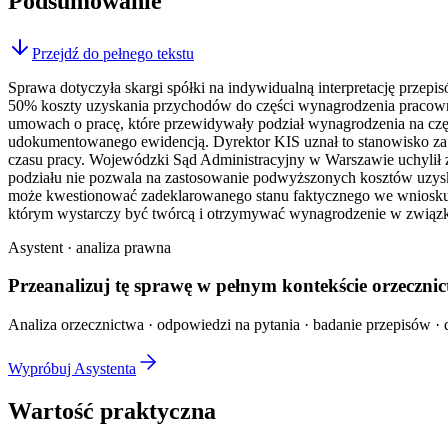
Podsumowanie
Przejdź do pełnego tekstu
Sprawa dotyczyła skargi spółki na indywidualną interpretację przep
50% koszty uzyskania przychodów do części wynagrodzenia pracowni
umowach o pracę, które przewidywały podział wynagrodzenia na częś
udokumentowanego ewidencją. Dyrektor KIS uznał to stanowisko za n
czasu pracy. Wojewódzki Sąd Administracyjny w Warszawie uchylił za
podziału nie pozwala na zastosowanie podwyższonych kosztów uzyskan
może kwestionować zadeklarowanego stanu faktycznego we wniosku o 
którym wystarczy być twórcą i otrzymywać wynagrodzenie w związku 
Asystent · analiza prawna
Przeanalizuj tę sprawę w
pełnym kontekście
orzecznic
Analiza orzecznictwa · odpowiedzi na pytania · badanie przepisów · d
Wypróbuj Asystenta
Wartość praktyczna