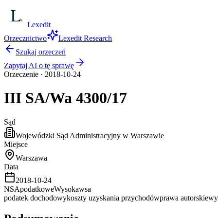
Lexedit
Orzecznictwo
Lexedit Research
Szukaj orzeczeń
Zapytaj AI o tę sprawę
Orzeczenie
·
2018-10-24
III SA/Wa
4300/17
Sąd
Wojewódzki Sąd Administracyjny w Warszawie
Miejsce
Warszawa
Data
2018-10-24
NSA
podatkowe
Wysoka
wsa
podatek dochodowy
koszty uzyskania przychodów
prawa autorskie
wy