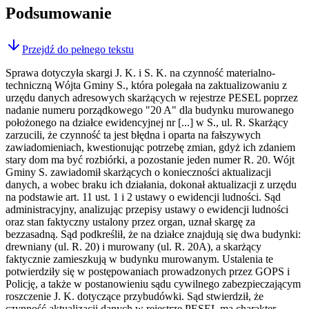
Podsumowanie
Przejdź do pełnego tekstu
Sprawa dotyczyła skargi J. K. i S. K. na czynność materialno-
techniczną Wójta Gminy S., która polegała na zaktualizowaniu z
urzędu danych adresowych skarżących w rejestrze PESEL poprzez
nadanie numeru porządkowego "20 A" dla budynku murowanego
położonego na działce ewidencyjnej nr [...] w S., ul. R. Skarżący
zarzucili, że czynność ta jest błędna i oparta na fałszywych
zawiadomieniach, kwestionując potrzebę zmian, gdyż ich zdaniem
stary dom ma być rozbiórki, a pozostanie jeden numer R. 20. Wójt
Gminy S. zawiadomił skarżących o konieczności aktualizacji
danych, a wobec braku ich działania, dokonał aktualizacji z urzędu
na podstawie art. 11 ust. 1 i 2 ustawy o ewidencji ludności. Sąd
administracyjny, analizując przepisy ustawy o ewidencji ludności
oraz stan faktyczny ustalony przez organ, uznał skargę za
bezzasadną. Sąd podkreślił, że na działce znajdują się dwa budynki:
drewniany (ul. R. 20) i murowany (ul. R. 20A), a skarżący
faktycznie zamieszkują w budynku murowanym. Ustalenia te
potwierdziły się w postępowaniach prowadzonych przez GOPS i
Policję, a także w postanowieniu sądu cywilnego zabezpieczającym
roszczenie J. K. dotyczące przybudówki. Sąd stwierdził, że
czynność aktualizacji danych w rejestrze PESEL ma charakter