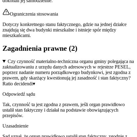
dokonali jej samodzielnie.
Ograniczenia stosowania
Dotyczy konkretnego stanu faktycznego, gdzie na jednej działce
znajdują się dwa budynki mieszkalne i istnieje spór między
mieszkańcami.
Zagadnienia prawne (
2
)
Czy czynność materialno-techniczna organu gminy polegająca na
zaktualizowaniu z urzędu danych adresowych w rejestrze PESEL,
poprzez nadanie numeru porządkowego budynkowi, jest zgodna z
prawem, gdy skarżący kwestionują jej zasadność i stan faktyczny?
Ratio decidendi
▾
Odpowiedź sądu
Tak, czynność ta jest zgodna z prawem, jeśli organ prawidłowo
ustalił stan faktyczny i działał na podstawie obowiązujących
przepisów.
Uzasadnienie
Sąd uznał, że organ prawidłowo ustalił stan faktyczny, zgodnie z