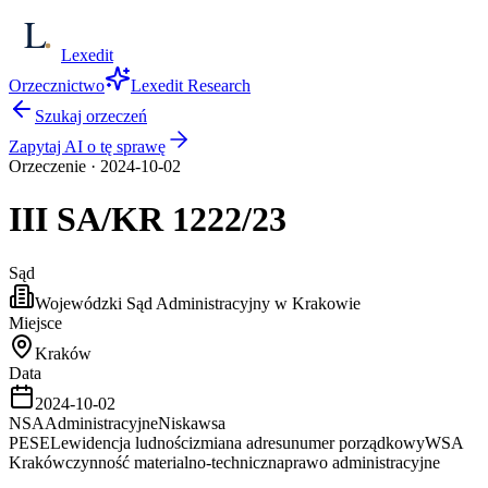
Lexedit
Orzecznictwo
Lexedit Research
Szukaj orzeczeń
Zapytaj AI o tę sprawę
Orzeczenie
·
2024-10-02
III SA/KR
1222/23
Sąd
Wojewódzki Sąd Administracyjny w Krakowie
Miejsce
Kraków
Data
2024-10-02
NSA
Administracyjne
Niska
wsa
PESEL
ewidencja ludności
zmiana adresu
numer porządkowy
WSA
Kraków
czynność materialno-techniczna
prawo administracyjne