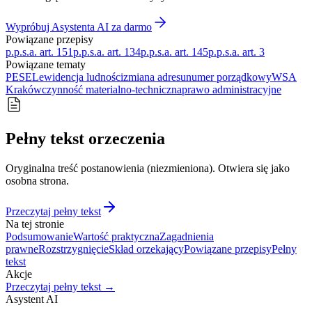
Wypróbuj Asystenta AI za darmo
Powiązane przepisy
p.p.s.a. art. 151
p.p.s.a. art. 134
p.p.s.a. art. 145
p.p.s.a. art. 3
Powiązane tematy
PESEL
ewidencja ludności
zmiana adresu
numer porządkowy
WSA
Kraków
czynność materialno-techniczna
prawo administracyjne
Pełny tekst orzeczenia
Oryginalna treść postanowienia (niezmieniona). Otwiera się jako
osobna strona.
Przeczytaj pełny tekst
Na tej stronie
Podsumowanie
Wartość praktyczna
Zagadnienia
prawne
Rozstrzygnięcie
Skład orzekający
Powiązane przepisy
Pełny
tekst
Akcje
Przeczytaj pełny tekst →
Asystent AI