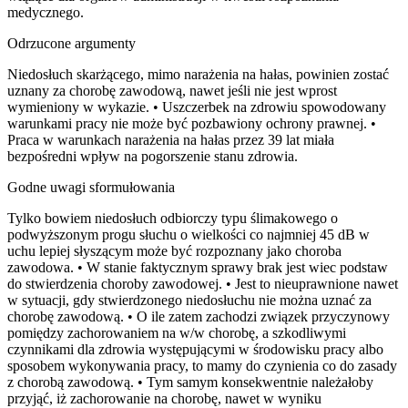
medycznego.
Odrzucone argumenty
Niedosłuch skarżącego, mimo narażenia na hałas, powinien zostać
uznany za chorobę zawodową, nawet jeśli nie jest wprost
wymieniony w wykazie. • Uszczerbek na zdrowiu spowodowany
warunkami pracy nie może być pozbawiony ochrony prawnej. •
Praca w warunkach narażenia na hałas przez 39 lat miała
bezpośredni wpływ na pogorszenie stanu zdrowia.
Godne uwagi sformułowania
Tylko bowiem niedosłuch odbiorczy typu ślimakowego o
podwyższonym progu słuchu o wielkości co najmniej 45 dB w
uchu lepiej słyszącym może być rozpoznany jako choroba
zawodowa. • W stanie faktycznym sprawy brak jest wiec podstaw
do stwierdzenia choroby zawodowej. • Jest to nieuprawnione nawet
w sytuacji, gdy stwierdzonego niedosłuchu nie można uznać za
chorobę zawodową. • O ile zatem zachodzi związek przyczynowy
pomiędzy zachorowaniem na w/w chorobę, a szkodliwymi
czynnikami dla zdrowia występującymi w środowisku pracy albo
sposobem wykonywania pracy, to mamy do czynienia co do zasady
z chorobą zawodową. • Tym samym konsekwentnie należałoby
przyjąć, iż zachorowanie na chorobę, nawet w wyniku