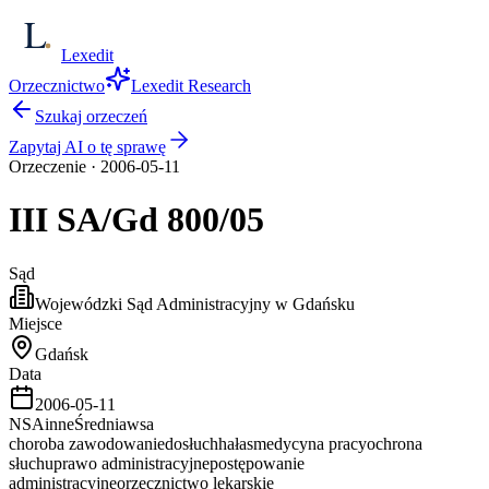
Lexedit
Orzecznictwo
Lexedit Research
Szukaj orzeczeń
Zapytaj AI o tę sprawę
Orzeczenie
·
2006-05-11
III SA/Gd
800/05
Sąd
Wojewódzki Sąd Administracyjny w Gdańsku
Miejsce
Gdańsk
Data
2006-05-11
NSA
inne
Średnia
wsa
choroba zawodowa
niedosłuch
hałas
medycyna pracy
ochrona
słuchu
prawo administracyjne
postępowanie
administracyjne
orzecznictwo lekarskie