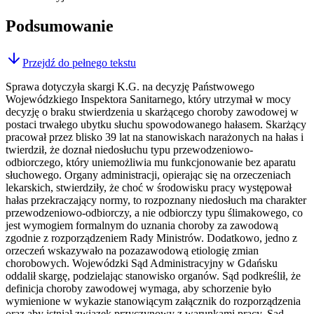
Podsumowanie
Przejdź do pełnego tekstu
Sprawa dotyczyła skargi K.G. na decyzję Państwowego
Wojewódzkiego Inspektora Sanitarnego, który utrzymał w mocy
decyzję o braku stwierdzenia u skarżącego choroby zawodowej w
postaci trwałego ubytku słuchu spowodowanego hałasem. Skarżący
pracował przez blisko 39 lat na stanowiskach narażonych na hałas i
twierdził, że doznał niedosłuchu typu przewodzeniowo-
odbiorczego, który uniemożliwia mu funkcjonowanie bez aparatu
słuchowego. Organy administracji, opierając się na orzeczeniach
lekarskich, stwierdziły, że choć w środowisku pracy występował
hałas przekraczający normy, to rozpoznany niedosłuch ma charakter
przewodzeniowo-odbiorczy, a nie odbiorczy typu ślimakowego, co
jest wymogiem formalnym do uznania choroby za zawodową
zgodnie z rozporządzeniem Rady Ministrów. Dodatkowo, jedno z
orzeczeń wskazywało na pozazawodową etiologię zmian
chorobowych. Wojewódzki Sąd Administracyjny w Gdańsku
oddalił skargę, podzielając stanowisko organów. Sąd podkreślił, że
definicja choroby zawodowej wymaga, aby schorzenie było
wymienione w wykazie stanowiącym załącznik do rozporządzenia
oraz aby istniał związek przyczynowy z warunkami pracy. Sąd