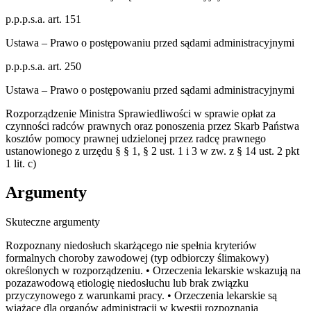
p.p.p.s.a. art. 151
Ustawa – Prawo o postępowaniu przed sądami administracyjnymi
p.p.p.s.a. art. 250
Ustawa – Prawo o postępowaniu przed sądami administracyjnymi
Rozporządzenie Ministra Sprawiedliwości w sprawie opłat za
czynności radców prawnych oraz ponoszenia przez Skarb Państwa
kosztów pomocy prawnej udzielonej przez radcę prawnego
ustanowionego z urzędu § § 1, § 2 ust. 1 i 3 w zw. z § 14 ust. 2 pkt
1 lit. c)
Argumenty
Skuteczne argumenty
Rozpoznany niedosłuch skarżącego nie spełnia kryteriów
formalnych choroby zawodowej (typ odbiorczy ślimakowy)
określonych w rozporządzeniu. • Orzeczenia lekarskie wskazują na
pozazawodową etiologię niedosłuchu lub brak związku
przyczynowego z warunkami pracy. • Orzeczenia lekarskie są
wiążące dla organów administracji w kwestii rozpoznania