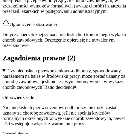
Interpretacja przepisów dotyczących chorób zawodowych, w
szczególności wymogów formalnych (wykaz chorób) i znaczenia
orzeczeń lekarskich w postępowaniu administracyjnym.
Ograniczenia stosowania
Dotyczy specyficznej sytuacji niedosłuchu i konkretnego wykazu
chorób zawodowych. Orzeczenie opiera się na utrwalonym
orzecznictwie.
Zagadnienia prawne (
2
)
Czy niedosłuch przewodzeniowo-odbiorczy, spowodowany
narażeniem na hałas w środowisku pracy, może zostać uznany za
chorobę zawodową, jeśli nie jest wymieniony wprost w wykazie
chorób zawodowych?
Ratio decidendi
▾
Odpowiedź sądu
Nie, niedosłuch przewodzeniowo-odbiorczy nie może zostać
uznany za chorobę zawodową, jeśli nie spełnia kryteriów
formalnych określonych w wykazie chorób zawodowych, nawet
jeśli występuje związek z warunkami pracy.
Uzasadnienie