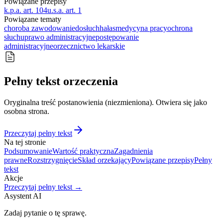
Powiązane przepisy
k.p.a. art. 104
u.s.a. art. 1
Powiązane tematy
choroba zawodowa
niedosłuch
hałas
medycyna pracy
ochrona
słuchu
prawo administracyjne
postępowanie
administracyjne
orzecznictwo lekarskie
Pełny tekst orzeczenia
Oryginalna treść postanowienia (niezmieniona). Otwiera się jako
osobna strona.
Przeczytaj pełny tekst
Na tej stronie
Podsumowanie
Wartość praktyczna
Zagadnienia
prawne
Rozstrzygnięcie
Skład orzekający
Powiązane przepisy
Pełny
tekst
Akcje
Przeczytaj pełny tekst →
Asystent AI
Zadaj pytanie o tę sprawę.