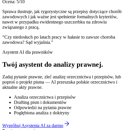
Ocena:
5
/10
Sprawa ilustruje, jak rygorystyczne są przepisy dotyczące chorób
zawodowych i jak ważne jest spełnienie formalnych kryteriów,
nawet w przypadku ewidentnego uszczerbku na zdrowiu
związanego z pracą.
“
Czy niedosłuch po latach pracy w hałasie to zawsze choroba
zawodowa? Sąd wyjaśnia.
”
Asystent AI dla prawników
Twój asystent do
analizy prawnej
.
Zadaj pytanie prawne, zleć analizę orzecznictwa i przepisów, lub
poproś o projekt pisma — AI przeszuka polskie orzecznictwo i
aktualne akty prawne.
Analiza orzecznictwa i przepisów
Drafting pism i dokumentów
Odpowiedzi na pytania prawne
Pogłębiona analiza z doktryny
Wypróbuj Asystenta AI za darmo