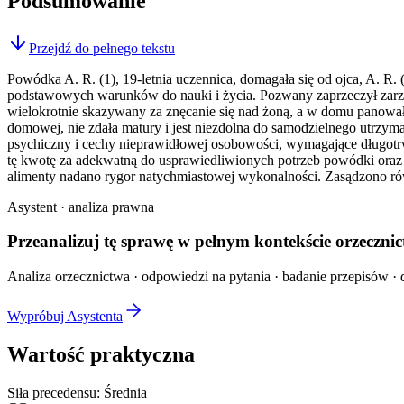
Podsumowanie
Przejdź do pełnego tekstu
Powódka A. R. (1), 19-letnia uczennica, domagała się od ojca, A. R. 
podstawowych warunków do nauki i życia. Pozwany zaprzeczył zarzut
wielokrotnie skazywany za znęcanie się nad żoną, a w domu panował
domowej, nie zdała matury i jest niezdolna do samodzielnego utrzymani
psychiczny i cechy nieprawidłowej osobowości, wymagające długotrw
tę kwotę za adekwatną do usprawiedliwionych potrzeb powódki oraz
alimenty nadano rygor natychmiastowej wykonalności. Zasądzono r
Asystent · analiza prawna
Przeanalizuj tę sprawę w
pełnym kontekście
orzecznic
Analiza orzecznictwa · odpowiedzi na pytania · badanie przepisów · d
Wypróbuj Asystenta
Wartość praktyczna
Siła precedensu:
Średnia