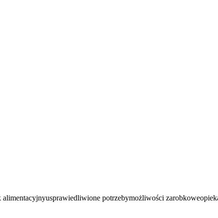
 alimentacyjny
usprawiedliwione potrzeby
możliwości zarobkowe
opiek