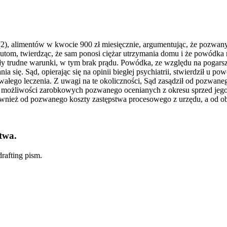
(2), alimentów w kwocie 900 zł miesięcznie, argumentując, że pozwany 
om, twierdząc, że sam ponosi ciężar utrzymania domu i że powódka n
y trudne warunki, w tym brak prądu. Powódka, ze względu na pogarsza
a się. Sąd, opierając się na opinii biegłej psychiatrii, stwierdził u p
ałego leczenia. Z uwagi na te okoliczności, Sąd zasądził od pozwaneg
 możliwości zarobkowych pozwanego ocenianych z okresu sprzed jego
ównież od pozwanego koszty zastępstwa procesowego z urzędu, a od o
twa.
rafting pism.