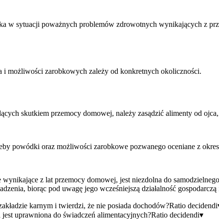
ecka w sytuacji poważnych problemów zdrowotnych wynikających z p
a i możliwości zarobkowych zależy od konkretnych okoliczności.
ch skutkiem przemocy domowej, należy zasądzić alimenty od ojca, mi
rzeby powódki oraz możliwości zarobkowe pozwanego oceniane z okres
wynikające z lat przemocy domowej, jest niezdolna do samodzielneg
adzenia, biorąc pod uwagę jego wcześniejszą działalność gospodarczą i
kładzie karnym i twierdzi, że nie posiada dochodów?
Ratio decidendi
l jest uprawniona do świadczeń alimentacyjnych?
Ratio decidendi
▾