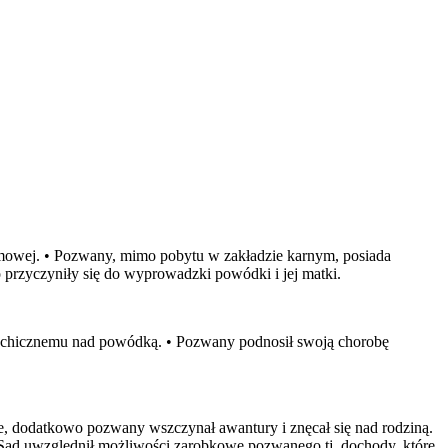
owej. • Pozwany, mimo pobytu w zakładzie karnym, posiada
przyczyniły się do wyprowadzki powódki i jej matki.
psychicznemu nad powódką. • Pozwany podnosił swoją chorobę
, dodatkowo pozwany wszczynał awantury i znęcał się nad rodziną.
• Sąd uwzględnił możliwości zarobkowe pozwanego tj. dochody, które