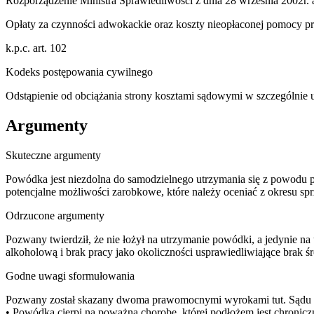
Rozporządzenie Ministra Sprawiedliwości z dnia 28 września 2002r. art
Opłaty za czynności adwokackie oraz koszty nieopłaconej pomocy pr
k.p.c. art. 102
Kodeks postępowania cywilnego
Odstąpienie od obciążania strony kosztami sądowymi w szczególnie
Argumenty
Skuteczne argumenty
Powódka jest niezdolna do samodzielnego utrzymania się z powod
potencjalne możliwości zarobkowe, które należy oceniać z okresu s
Odrzucone argumenty
Pozwany twierdził, że nie łożył na utrzymanie powódki, a jedynie 
alkoholową i brak pracy jako okoliczności usprawiedliwiające brak ś
Godne uwagi sformułowania
Pozwany został skazany dwoma prawomocnymi wyrokami tut. Sądu za 
• Powódka cierpi na poważną chorobę, której podłożem jest chronicz