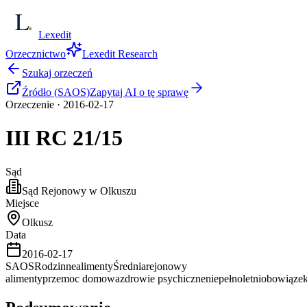
Lexedit
Orzecznictwo
Lexedit Research
Szukaj orzeczeń
Źródło (SAOS)
Zapytaj AI o tę sprawę
Orzeczenie
·
2016-02-17
III RC
21/15
Sąd
Sąd Rejonowy w Olkuszu
Miejsce
Olkusz
Data
2016-02-17
SAOS
Rodzinne
alimenty
Średnia
rejonowy
alimenty
przemoc domowa
zdrowie psychiczne
niepełnoletni
obowiązek