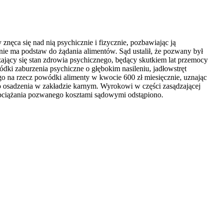
znęca się nad nią psychicznie i fizycznie, pozbawiając ją
ie ma podstaw do żądania alimentów. Sąd ustalił, że pozwany był
jący się stan zdrowia psychicznego, będący skutkiem lat przemocy
owódki zaburzenia psychiczne o głębokim nasileniu, jadłowstręt
o na rzecz powódki alimenty w kwocie 600 zł miesięcznie, uznając
 osadzenia w zakładzie karnym. Wyrokowi w części zasądzającej
bciążania pozwanego kosztami sądowymi odstąpiono.