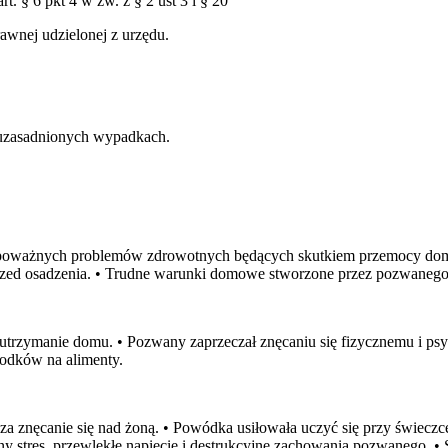
. § 6 pkt 4 w zw. z § 2 ust 3 i § 20
awnej udzielonej z urzędu.
 uzasadnionych wypadkach.
u poważnych problemów zdrowotnych będących skutkiem przemocy dom
przed osadzenia. • Trudne warunki domowe stworzone przez pozwanego 
na utrzymanie domu. • Pozwany zaprzeczał znęcaniu się fizycznemu i 
rodków na alimenty.
znęcanie się nad żoną. • Powódka usiłowała uczyć się przy świeczce
ny stres, przewlekłe napięcie i destrukcyjne zachowania pozwanego. 