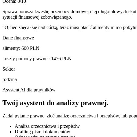
Ocena:
8
/10
Sprawa porusza kwestię przemocy domowej i jej długofalowych skutk
sytuacji finansowej zobowiązanego.
“
Ojciec znęcał się nad córką, teraz musi płacić alimenty mimo pobyt
Dane finansowe
alimenty
:
600
PLN
koszty pomocy prawnej
:
1476
PLN
Sektor
rodzina
Asystent AI dla prawników
Twój asystent do
analizy prawnej
.
Zadaj pytanie prawne, zleć analizę orzecznictwa i przepisów, lub po
Analiza orzecznictwa i przepisów
Drafting pism i dokumentów