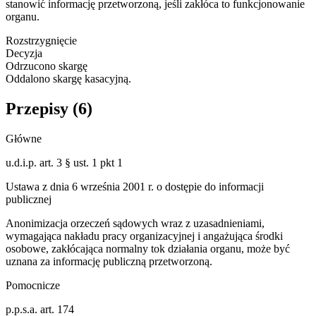
stanowić informację przetworzoną, jeśli zakłóca to funkcjonowanie
organu.
Rozstrzygnięcie
Decyzja
Odrzucono skargę
Oddalono skargę kasacyjną.
Przepisy (
6
)
Główne
u.d.i.p. art. 3 § ust. 1 pkt 1
Ustawa z dnia 6 września 2001 r. o dostępie do informacji
publicznej
Anonimizacja orzeczeń sądowych wraz z uzasadnieniami,
wymagająca nakładu pracy organizacyjnej i angażująca środki
osobowe, zakłócająca normalny tok działania organu, może być
uznana za informację publiczną przetworzoną.
Pomocnicze
p.p.s.a. art. 174