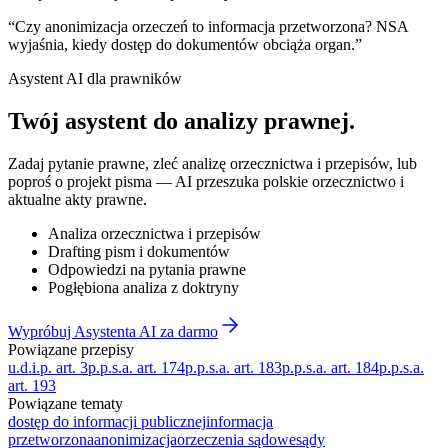
“
Czy anonimizacja orzeczeń to informacja przetworzona? NSA
wyjaśnia, kiedy dostęp do dokumentów obciąża organ.
”
Asystent AI dla prawników
Twój asystent do
analizy prawnej
.
Zadaj pytanie prawne, zleć analizę orzecznictwa i przepisów, lub
poproś o projekt pisma — AI przeszuka polskie orzecznictwo i
aktualne akty prawne.
Analiza orzecznictwa i przepisów
Drafting pism i dokumentów
Odpowiedzi na pytania prawne
Pogłębiona analiza z doktryny
Wypróbuj Asystenta AI za darmo
Powiązane przepisy
u.d.i.p. art. 3
p.p.s.a. art. 174
p.p.s.a. art. 183
p.p.s.a. art. 184
p.p.s.a.
art. 193
Powiązane tematy
dostęp do informacji publicznej
informacja
przetworzona
anonimizacja
orzeczenia sądowe
sądy