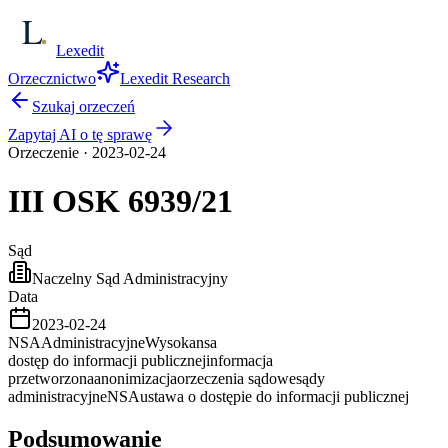
Lexedit
Orzecznictwo
Lexedit Research
Szukaj orzeczeń
Zapytaj AI o tę sprawę
Orzeczenie
·
2023-02-24
III OSK
6939/21
Sąd
Naczelny Sąd Administracyjny
Data
2023-02-24
NSA
Administracyjne
Wysoka
nsa
dostęp do informacji publicznej
informacja
przetworzona
anonimizacja
orzeczenia sądowe
sądy
administracyjne
NSA
ustawa o dostępie do informacji publicznej
Podsumowanie