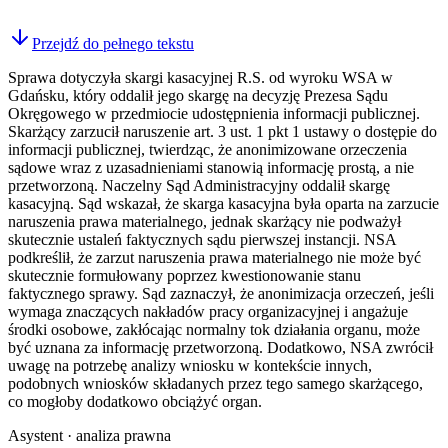
Przejdź do pełnego tekstu
Sprawa dotyczyła skargi kasacyjnej R.S. od wyroku WSA w
Gdańsku, który oddalił jego skargę na decyzję Prezesa Sądu
Okręgowego w przedmiocie udostępnienia informacji publicznej.
Skarżący zarzucił naruszenie art. 3 ust. 1 pkt 1 ustawy o dostępie do
informacji publicznej, twierdząc, że anonimizowane orzeczenia
sądowe wraz z uzasadnieniami stanowią informację prostą, a nie
przetworzoną. Naczelny Sąd Administracyjny oddalił skargę
kasacyjną. Sąd wskazał, że skarga kasacyjna była oparta na zarzucie
naruszenia prawa materialnego, jednak skarżący nie podważył
skutecznie ustaleń faktycznych sądu pierwszej instancji. NSA
podkreślił, że zarzut naruszenia prawa materialnego nie może być
skutecznie formułowany poprzez kwestionowanie stanu
faktycznego sprawy. Sąd zaznaczył, że anonimizacja orzeczeń, jeśli
wymaga znaczących nakładów pracy organizacyjnej i angażuje
środki osobowe, zakłócając normalny tok działania organu, może
być uznana za informację przetworzoną. Dodatkowo, NSA zwrócił
uwagę na potrzebę analizy wniosku w kontekście innych,
podobnych wniosków składanych przez tego samego skarżącego,
co mogłoby dodatkowo obciążyć organ.
Asystent · analiza prawna