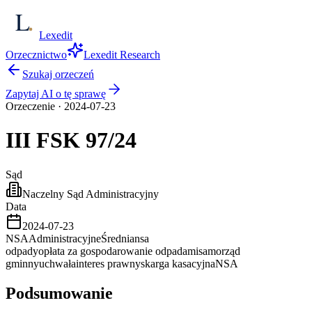
Lexedit
Orzecznictwo
Lexedit Research
Szukaj orzeczeń
Zapytaj AI o tę sprawę
Orzeczenie
·
2024-07-23
III FSK
97/24
Sąd
Naczelny Sąd Administracyjny
Data
2024-07-23
NSA
Administracyjne
Średnia
nsa
odpady
opłata za gospodarowanie odpadami
samorząd
gminny
uchwała
interes prawny
skarga kasacyjna
NSA
Podsumowanie