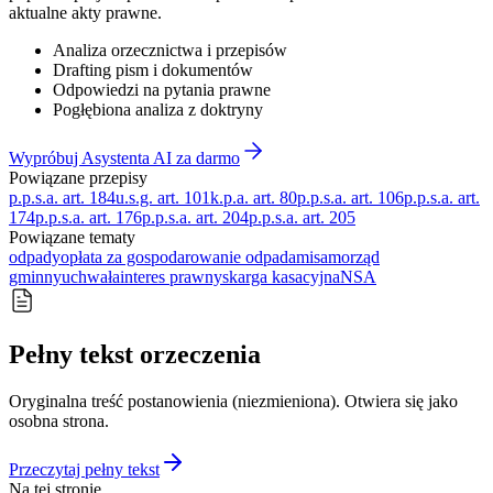
aktualne akty prawne.
Analiza orzecznictwa i przepisów
Drafting pism i dokumentów
Odpowiedzi na pytania prawne
Pogłębiona analiza z doktryny
Wypróbuj Asystenta AI za darmo
Powiązane przepisy
p.p.s.a. art. 184
u.s.g. art. 101
k.p.a. art. 80
p.p.s.a. art. 106
p.p.s.a. art.
174
p.p.s.a. art. 176
p.p.s.a. art. 204
p.p.s.a. art. 205
Powiązane tematy
odpady
opłata za gospodarowanie odpadami
samorząd
gminny
uchwała
interes prawny
skarga kasacyjna
NSA
Pełny tekst orzeczenia
Oryginalna treść postanowienia (niezmieniona). Otwiera się jako
osobna strona.
Przeczytaj pełny tekst
Na tej stronie