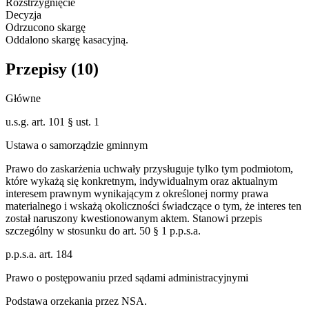
Rozstrzygnięcie
Decyzja
Odrzucono skargę
Oddalono skargę kasacyjną.
Przepisy (
10
)
Główne
u.s.g. art. 101 § ust. 1
Ustawa o samorządzie gminnym
Prawo do zaskarżenia uchwały przysługuje tylko tym podmiotom,
które wykażą się konkretnym, indywidualnym oraz aktualnym
interesem prawnym wynikającym z określonej normy prawa
materialnego i wskażą okoliczności świadczące o tym, że interes ten
został naruszony kwestionowanym aktem. Stanowi przepis
szczególny w stosunku do art. 50 § 1 p.p.s.a.
p.p.s.a. art. 184
Prawo o postępowaniu przed sądami administracyjnymi
Podstawa orzekania przez NSA.