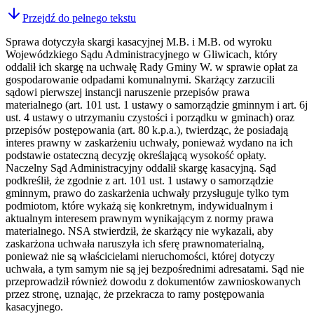
Przejdź do pełnego tekstu
Sprawa dotyczyła skargi kasacyjnej M.B. i M.B. od wyroku
Wojewódzkiego Sądu Administracyjnego w Gliwicach, który
oddalił ich skargę na uchwałę Rady Gminy W. w sprawie opłat za
gospodarowanie odpadami komunalnymi. Skarżący zarzucili
sądowi pierwszej instancji naruszenie przepisów prawa
materialnego (art. 101 ust. 1 ustawy o samorządzie gminnym i art. 6j
ust. 4 ustawy o utrzymaniu czystości i porządku w gminach) oraz
przepisów postępowania (art. 80 k.p.a.), twierdząc, że posiadają
interes prawny w zaskarżeniu uchwały, ponieważ wydano na ich
podstawie ostateczną decyzję określającą wysokość opłaty.
Naczelny Sąd Administracyjny oddalił skargę kasacyjną. Sąd
podkreślił, że zgodnie z art. 101 ust. 1 ustawy o samorządzie
gminnym, prawo do zaskarżenia uchwały przysługuje tylko tym
podmiotom, które wykażą się konkretnym, indywidualnym i
aktualnym interesem prawnym wynikającym z normy prawa
materialnego. NSA stwierdził, że skarżący nie wykazali, aby
zaskarżona uchwała naruszyła ich sferę prawnomaterialną,
ponieważ nie są właścicielami nieruchomości, której dotyczy
uchwała, a tym samym nie są jej bezpośrednimi adresatami. Sąd nie
przeprowadził również dowodu z dokumentów zawnioskowanych
przez stronę, uznając, że przekracza to ramy postępowania
kasacyjnego.