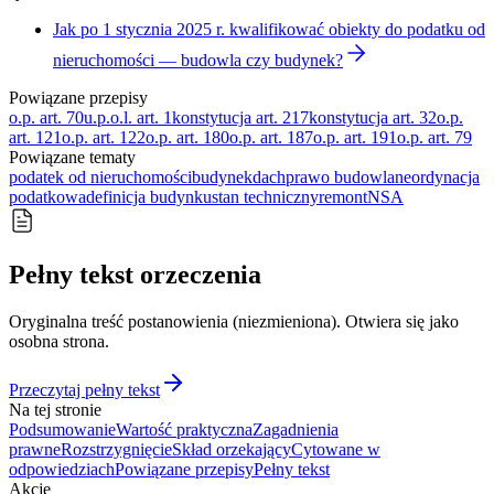
Jak po 1 stycznia 2025 r. kwalifikować obiekty do podatku od
nieruchomości — budowla czy budynek?
Powiązane przepisy
o.p. art. 70
u.p.o.l. art. 1
konstytucja art. 217
konstytucja art. 32
o.p.
art. 121
o.p. art. 122
o.p. art. 180
o.p. art. 187
o.p. art. 191
o.p. art. 79
Powiązane tematy
podatek od nieruchomości
budynek
dach
prawo budowlane
ordynacja
podatkowa
definicja budynku
stan techniczny
remont
NSA
Pełny tekst orzeczenia
Oryginalna treść postanowienia (niezmieniona). Otwiera się jako
osobna strona.
Przeczytaj pełny tekst
Na tej stronie
Podsumowanie
Wartość praktyczna
Zagadnienia
prawne
Rozstrzygnięcie
Skład orzekający
Cytowane w
odpowiedziach
Powiązane przepisy
Pełny tekst
Akcje