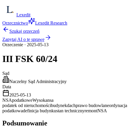
Lexedit
Orzecznictwo
Lexedit Research
Szukaj orzeczeń
Zapytaj AI o tę sprawę
Orzeczenie
·
2025-05-13
III FSK
60/24
Sąd
Naczelny Sąd Administracyjny
Data
2025-05-13
NSA
podatkowe
Wysoka
nsa
podatek od nieruchomości
budynek
dach
prawo budowlane
ordynacja
podatkowa
definicja budynku
stan techniczny
remont
NSA
Podsumowanie