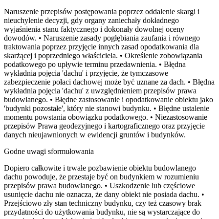
Naruszenie przepisów postępowania poprzez oddalenie skargi i
nieuchylenie decyzji, gdy organy zaniechały dokładnego
wyjaśnienia stanu faktycznego i dokonały dowolnej oceny
dowodów. • Naruszenie zasady pogłębiania zaufania i równego
traktowania poprzez przyjęcie innych zasad opodatkowania dla
skarżącej i poprzedniego właściciela. • Określenie zobowiązania
podatkowego po upływie terminu przedawnienia. • Błędna
wykładnia pojęcia 'dachu' i przyjęcie, że tymczasowe
zabezpieczenie połaci dachowej może być uznane za dach. • Błędna
wykładnia pojęcia 'dachu' z uwzględnieniem przepisów prawa
budowlanego. • Błędne zastosowanie i opodatkowanie obiektu jako
'budynki pozostałe', który nie stanowi budynku. • Błędne ustalenie
momentu powstania obowiązku podatkowego. • Niezastosowanie
przepisów Prawa geodezyjnego i kartograficznego oraz przyjęcie
danych nieujawnionych w ewidencji gruntów i budynków.
Godne uwagi sformułowania
Dopiero całkowite i trwałe pozbawienie obiektu budowlanego
dachu powoduje, że przestaje być on budynkiem w rozumieniu
przepisów prawa budowlanego. • Uszkodzenie lub częściowe
usunięcie dachu nie oznacza, że dany obiekt nie posiada dachu. •
Przejściowo zły stan techniczny budynku, czy też czasowy brak
przydatności do użytkowania budynku, nie są wystarczające do