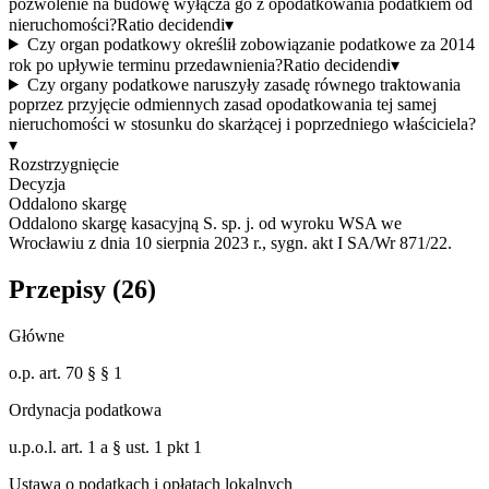
pozwolenie na budowę wyłącza go z opodatkowania podatkiem od
nieruchomości?
Ratio decidendi
▾
Czy organ podatkowy określił zobowiązanie podatkowe za 2014
rok po upływie terminu przedawnienia?
Ratio decidendi
▾
Czy organy podatkowe naruszyły zasadę równego traktowania
poprzez przyjęcie odmiennych zasad opodatkowania tej samej
nieruchomości w stosunku do skarżącej i poprzedniego właściciela?
▾
Rozstrzygnięcie
Decyzja
Oddalono skargę
Oddalono skargę kasacyjną S. sp. j. od wyroku WSA we
Wrocławiu z dnia 10 sierpnia 2023 r., sygn. akt I SA/Wr 871/22.
Przepisy (
26
)
Główne
o.p. art. 70 § § 1
Ordynacja podatkowa
u.p.o.l. art. 1 a § ust. 1 pkt 1
Ustawa o podatkach i opłatach lokalnych