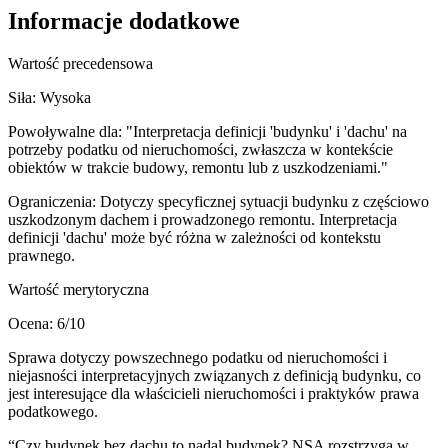
Informacje dodatkowe
Wartość precedensowa
Siła:
Wysoka
Powoływalne dla:
"Interpretacja definicji 'budynku' i 'dachu' na
potrzeby podatku od nieruchomości, zwłaszcza w kontekście
obiektów w trakcie budowy, remontu lub z uszkodzeniami."
Ograniczenia:
Dotyczy specyficznej sytuacji budynku z częściowo
uszkodzonym dachem i prowadzonego remontu. Interpretacja
definicji 'dachu' może być różna w zależności od kontekstu
prawnego.
Wartość merytoryczna
Ocena:
6
/10
Sprawa dotyczy powszechnego podatku od nieruchomości i
niejasności interpretacyjnych związanych z definicją budynku, co
jest interesujące dla właścicieli nieruchomości i praktyków prawa
podatkowego.
“
Czy budynek bez dachu to nadal budynek? NSA rozstrzyga w