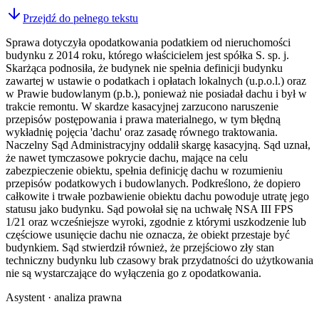
Przejdź do pełnego tekstu
Sprawa dotyczyła opodatkowania podatkiem od nieruchomości
budynku z 2014 roku, którego właścicielem jest spółka S. sp. j.
Skarżąca podnosiła, że budynek nie spełnia definicji budynku
zawartej w ustawie o podatkach i opłatach lokalnych (u.p.o.l.) oraz
w Prawie budowlanym (p.b.), ponieważ nie posiadał dachu i był w
trakcie remontu. W skardze kasacyjnej zarzucono naruszenie
przepisów postępowania i prawa materialnego, w tym błędną
wykładnię pojęcia 'dachu' oraz zasadę równego traktowania.
Naczelny Sąd Administracyjny oddalił skargę kasacyjną. Sąd uznał,
że nawet tymczasowe pokrycie dachu, mające na celu
zabezpieczenie obiektu, spełnia definicję dachu w rozumieniu
przepisów podatkowych i budowlanych. Podkreślono, że dopiero
całkowite i trwałe pozbawienie obiektu dachu powoduje utratę jego
statusu jako budynku. Sąd powołał się na uchwałę NSA III FPS
1/21 oraz wcześniejsze wyroki, zgodnie z którymi uszkodzenie lub
częściowe usunięcie dachu nie oznacza, że obiekt przestaje być
budynkiem. Sąd stwierdził również, że przejściowo zły stan
techniczny budynku lub czasowy brak przydatności do użytkowania
nie są wystarczające do wyłączenia go z opodatkowania.
Asystent · analiza prawna