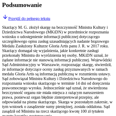
Podsumowanie
Przejdź do pełnego tekstu
Skarżący M. G. złożył skargę na bezczynność Ministra Kultury i
Dziedzictwa Narodowego (MKiDN) w przedmiocie rozpoznania
wniosku o udostępnienie informacji publicznej dotyczącego
szczegółowego opisu zasług uzasadniających nadanie brązowego
Medalu Zasłużony Kulturze Gloria Artis panu J. R. w 2017 roku.
Skarżący domagał się wyjaśnienia, jakie konkretnie zasługi
przekonały Ministra do wyróżnienia tej osoby. MKiDN uznał, że
żądane informacje nie stanowią informacji publicznej. Wojewódzki
Sąd Administracyjny w Warszawie, rozpoznając skargę, stwierdził,
że informacje dotyczące oceny zasług przyznawanych w ramach
medalu Gloria Artis są informacją publiczną w rozumieniu ustawy.
Sąd zobowiązał Ministra Kultury i Dziedzictwa Narodowego do
rozpoznania wniosku skarżącego w terminie 14 dni od doręczenia
prawomocnego wyroku. Jednocześnie sąd uznał, że stwierdzona
bezczynność organu nie miała miejsca z rażącym naruszeniem
prawa, ponieważ organ błędnie zinterpretował przepisy, ale
odpowiadał na pisma skarżącego. Skarga w pozostałym zakresie, w
tym wniosek o zasądzenie sumy pieniężnej, została oddalona. Sąd
zasądził od Ministra na rzecz skarżącego kwotę 100 zł tytułem
zwrotu kosztów postępowania.