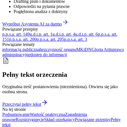
Drafting pism i dokumentów
Odpowiedzi na pytania prawne
Pogłębiona analiza z doktryny
Wypróbuj Asystenta AI za darmo
Powiązane przepisy
p.p.s.a. art. 149
u.d.i.p. art. 1
u.d.i.p. art. 4
u.d.i.p. art. 6
p.p.s.a. art.
151
p.p.s.a. art. 200
p.p.s.a. art. 205
p.p.s.a. art. 3
Powiązane tematy
informacja publiczna
bezczynność organu
MKiDN
Gloria Artis
prawo
administracyjne
dostęp do informacji
Pełny tekst orzeczenia
Oryginalna treść postanowienia (niezmieniona). Otwiera się jako
osobna strona.
Przeczytaj pełny tekst
Na tej stronie
Podsumowanie
Wartość praktyczna
Zagadnienia
prawne
Rozstrzygnięcie
Skład orzekający
Powiązane przepisy
Pełny
tekst