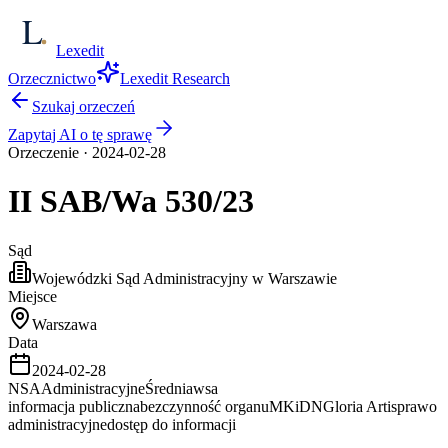
Lexedit
Orzecznictwo
Lexedit Research
Szukaj orzeczeń
Zapytaj AI o tę sprawę
Orzeczenie
·
2024-02-28
II SAB/Wa
530/23
Sąd
Wojewódzki Sąd Administracyjny w Warszawie
Miejsce
Warszawa
Data
2024-02-28
NSA
Administracyjne
Średnia
wsa
informacja publiczna
bezczynność organu
MKiDN
Gloria Artis
prawo
administracyjne
dostęp do informacji