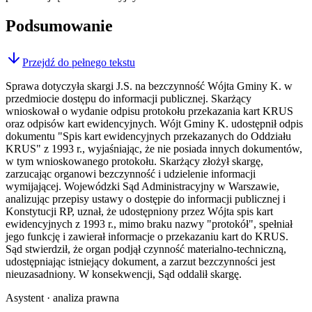
Podsumowanie
Przejdź do pełnego tekstu
Sprawa dotyczyła skargi J.S. na bezczynność Wójta Gminy K. w
przedmiocie dostępu do informacji publicznej. Skarżący
wnioskował o wydanie odpisu protokołu przekazania kart KRUS
oraz odpisów kart ewidencyjnych. Wójt Gminy K. udostępnił odpis
dokumentu "Spis kart ewidencyjnych przekazanych do Oddziału
KRUS" z 1993 r., wyjaśniając, że nie posiada innych dokumentów,
w tym wnioskowanego protokołu. Skarżący złożył skargę,
zarzucając organowi bezczynność i udzielenie informacji
wymijającej. Wojewódzki Sąd Administracyjny w Warszawie,
analizując przepisy ustawy o dostępie do informacji publicznej i
Konstytucji RP, uznał, że udostępniony przez Wójta spis kart
ewidencyjnych z 1993 r., mimo braku nazwy "protokół", spełniał
jego funkcję i zawierał informacje o przekazaniu kart do KRUS.
Sąd stwierdził, że organ podjął czynność materialno-techniczną,
udostępniając istniejący dokument, a zarzut bezczynności jest
nieuzasadniony. W konsekwencji, Sąd oddalił skargę.
Asystent · analiza prawna