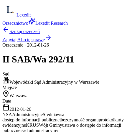
Lexedit
Orzecznictwo
Lexedit Research
Szukaj orzeczeń
Zapytaj AI o tę sprawę
Orzeczenie
·
2012-01-26
II SAB/Wa
292/11
Sąd
Wojewódzki Sąd Administracyjny w Warszawie
Miejsce
Warszawa
Data
2012-01-26
NSA
Administracyjne
Średnia
wsa
dostęp do informacji publicznej
bezczynność organu
protokół
karty
ewidencyjne
KRUS
Wójt Gminy
ustawa o dostępie do informacji
publicznej
sąd administracyjny