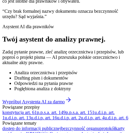
co jest istotne dla prawników i obywateli.
“
Czy brak formalnej nazwy dokumentu oznacza bezczynność
urzędu? Sąd wyjaśnia.
”
Asystent AI dla prawników
Twój asystent do
analizy prawnej
.
Zadaj pytanie prawne, zleć analizę orzecznictwa i przepisów, lub
poproś o projekt pisma — AI przeszuka polskie orzecznictwo i
aktualne akty prawne.
Analiza orzecznictwa i przepisów
Drafting pism i dokumentów
Odpowiedzi na pytania prawne
Pogłębiona analiza z doktryny
Wypróbuj Asystenta AI za darmo
Powiązane przepisy
konstytucja art. 61
p.p.s.a. art. 149
p.p.s.a. art. 151
u.d.i.p. art.
1
u.d.i.p. art. 13
u.d.i.p. art. 16
u.d.i.p. art. 2
u.d.i.p. art. 4
u.d.i.p. art. 6
Powiązane tematy
dostęp do informacji publicznej
bezczynność organu
protokół
karty