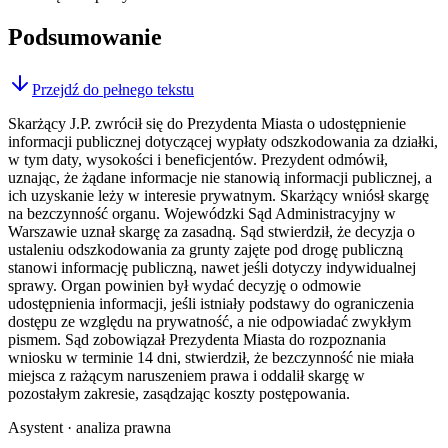
Podsumowanie
Przejdź do pełnego tekstu
Skarżący J.P. zwrócił się do Prezydenta Miasta o udostępnienie
informacji publicznej dotyczącej wypłaty odszkodowania za działki,
w tym daty, wysokości i beneficjentów. Prezydent odmówił,
uznając, że żądane informacje nie stanowią informacji publicznej, a
ich uzyskanie leży w interesie prywatnym. Skarżący wniósł skargę
na bezczynność organu. Wojewódzki Sąd Administracyjny w
Warszawie uznał skargę za zasadną. Sąd stwierdził, że decyzja o
ustaleniu odszkodowania za grunty zajęte pod drogę publiczną
stanowi informację publiczną, nawet jeśli dotyczy indywidualnej
sprawy. Organ powinien był wydać decyzję o odmowie
udostępnienia informacji, jeśli istniały podstawy do ograniczenia
dostępu ze względu na prywatność, a nie odpowiadać zwykłym
pismem. Sąd zobowiązał Prezydenta Miasta do rozpoznania
wniosku w terminie 14 dni, stwierdził, że bezczynność nie miała
miejsca z rażącym naruszeniem prawa i oddalił skargę w
pozostałym zakresie, zasądzając koszty postępowania.
Asystent · analiza prawna