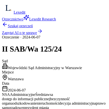
Lexedit
Orzecznictwo
Lexedit Research
Szukaj orzeczeń
Zapytaj AI o tę sprawę
Orzeczenie
·
2024-06-07
II SAB/Wa
125/24
Sąd
Wojewódzki Sąd Administracyjny w Warszawie
Miejsce
Warszawa
Data
2024-06-07
NSA
Administracyjne
Średnia
wsa
dostęp do informacji publicznej
bezczynność
organu
odszkodowanie
nieruchomości
decyzja administracyjna
prawo
samorządowe
prezydent miasta