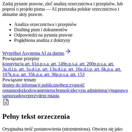
Zadaj pytanie prawne, zleć analizę orzecznictwa i przepisów, lub
poproś o projekt pisma — AI przeszuka polskie orzecznictwo i
aktualne akty prawne.
Analiza orzecznictwa i przepisów
Drafting pism i dokumentów
Odpowiedzi na pytania prawne
Pogłębiona analiza z doktryny
Wypróbuj Asystenta AI za darmo
Powiązane przepisy
konstytucja art. 61
p.p.s.a. art. 149
p.p.s.a. art. 200
p.p.s.a. art.
3
u.d.i.p. art. 1
u.d.i.p. art. 13
u.d.i.p. art. 16
u.d.i.p. art. 6
k.p.a. art.
107
k.p.a. art. 35
k.p.a. art. 36
p.p.s.a. art. 153
Powiązane tematy
dostęp do informacji publicznej
bezczynność
organu
odszkodowanie
nieruchomości
decyzja administracyjna
prawo
samorządowe
prezydent miasta
Pełny tekst orzeczenia
Oryginalna treść postanowienia (niezmieniona). Otwiera się jako