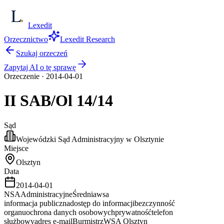
Lexedit
Orzecznictwo
Lexedit Research
Szukaj orzeczeń
Zapytaj AI o tę sprawę
Orzeczenie
·
2014-04-01
II SAB/Ol
14/14
Sąd
Wojewódzki Sąd Administracyjny w Olsztynie
Miejsce
Olsztyn
Data
2014-04-01
NSA
Administracyjne
Średnia
wsa
informacja publiczna
dostęp do informacji
bezczynność
organu
ochrona danych osobowych
prywatność
telefon
służbowy
adres e-mail
Burmistrz
WSA Olsztyn