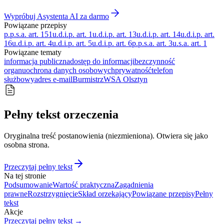
Wypróbuj Asystenta AI za darmo
Powiązane przepisy
p.p.s.a. art. 151
u.d.i.p. art. 1
u.d.i.p. art. 13
u.d.i.p. art. 14
u.d.i.p. art.
16
u.d.i.p. art. 4
u.d.i.p. art. 5
u.d.i.p. art. 6
p.p.s.a. art. 3
u.s.a. art. 1
Powiązane tematy
informacja publiczna
dostęp do informacji
bezczynność
organu
ochrona danych osobowych
prywatność
telefon
służbowy
adres e-mail
Burmistrz
WSA Olsztyn
Pełny tekst orzeczenia
Oryginalna treść postanowienia (niezmieniona). Otwiera się jako
osobna strona.
Przeczytaj pełny tekst
Na tej stronie
Podsumowanie
Wartość praktyczna
Zagadnienia
prawne
Rozstrzygnięcie
Skład orzekający
Powiązane przepisy
Pełny
tekst
Akcje
Przeczytaj pełny tekst →