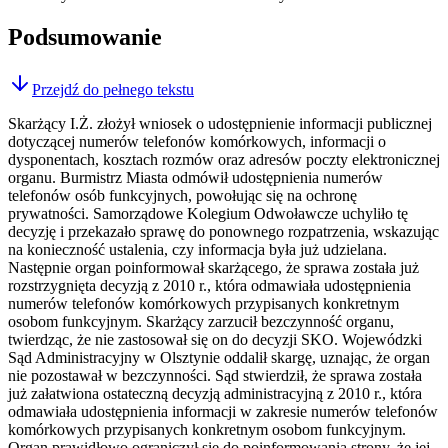
Podsumowanie
Przejdź do pełnego tekstu
Skarżący I.Ż. złożył wniosek o udostępnienie informacji publicznej
dotyczącej numerów telefonów komórkowych, informacji o
dysponentach, kosztach rozmów oraz adresów poczty elektronicznej
organu. Burmistrz Miasta odmówił udostępnienia numerów
telefonów osób funkcyjnych, powołując się na ochronę
prywatności. Samorządowe Kolegium Odwoławcze uchyliło tę
decyzję i przekazało sprawę do ponownego rozpatrzenia, wskazując
na konieczność ustalenia, czy informacja była już udzielana.
Następnie organ poinformował skarżącego, że sprawa została już
rozstrzygnięta decyzją z 2010 r., która odmawiała udostępnienia
numerów telefonów komórkowych przypisanych konkretnym
osobom funkcyjnym. Skarżący zarzucił bezczynność organu,
twierdząc, że nie zastosował się on do decyzji SKO. Wojewódzki
Sąd Administracyjny w Olsztynie oddalił skargę, uznając, że organ
nie pozostawał w bezczynności. Sąd stwierdził, że sprawa została
już załatwiona ostateczną decyzją administracyjną z 2010 r., która
odmawiała udostępnienia informacji w zakresie numerów telefonów
komórkowych przypisanych konkretnym osobom funkcyjnym.
Organ prawidłowo ograniczył się do poinformowania strony, że jej