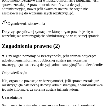
ponownego rozpatrywania wniosku o informację publiczną, jeśli
sprawa została już prawomocnie zakończona decyzją
administracyjną, nawet jeśli skarżący uważa, że organ nie
zastosował się do wcześniejszych rozstrzygnięć.
Ograniczenia stosowania
Dotyczy specyficznej sytuacji, w której organ powołuje się na
wcześniejsze rozstrzygnięcie administracyjne w tej samej sprawie.
Zagadnienia prawne (
2
)
Czy organ pozostaje w bezczynności, jeśli sprawa dotycząca
udostępnienia informacji publicznej została już wcześniej
rozstrzygnięta ostateczną decyzją administracyjną?
Ratio decidendi
▾
Odpowiedź sądu
Nie, organ nie pozostaje w bezczynności, jeśli sprawa została już
rozstrzygnięta ostateczną decyzją administracyjną, a wnioskodawca
jedynie informuje, że sprawa została już załatwiona.
Uzasadnienie
Sąd uznał, że organ nie pozostawał w bezczynności, ponieważ