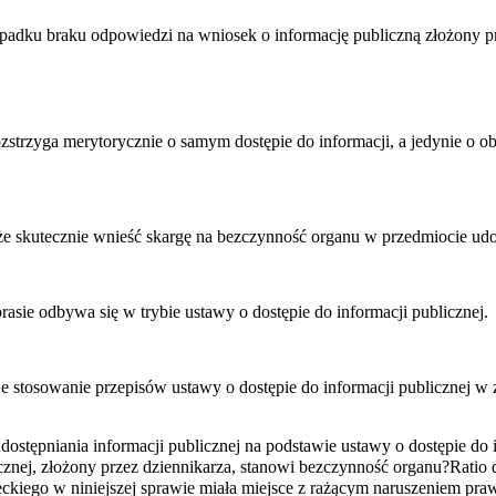
padku braku odpowiedzi na wniosek o informację publiczną złożony pr
 rozstrzyga merytorycznie o samym dostępie do informacji, a jedynie o
e skutecznie wnieść skargę na bezczynność organu w przedmiocie udos
prasie odbywa się w trybie ustawy o dostępie do informacji publicznej.
je stosowanie przepisów ustawy o dostępie do informacji publicznej w 
tępniania informacji publicznej na podstawie ustawy o dostępie do i
cznej, złożony przez dziennikarza, stanowi bezczynność organu?
Ratio 
iego w niniejszej sprawie miała miejsce z rażącym naruszeniem pra