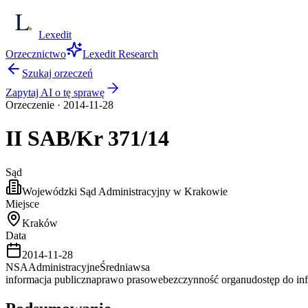
Lexedit
Orzecznictwo
Lexedit Research
Szukaj orzeczeń
Zapytaj AI o tę sprawę
Orzeczenie
·
2014-11-28
II SAB/Kr
371/14
Sąd
Wojewódzki Sąd Administracyjny w Krakowie
Miejsce
Kraków
Data
2014-11-28
NSA
Administracyjne
Średnia
wsa
informacja publiczna
prawo prasowe
bezczynność organu
dostęp do in