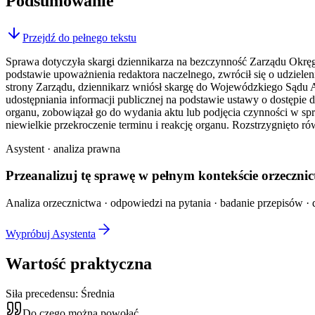
Podsumowanie
Przejdź do pełnego tekstu
Sprawa dotyczyła skargi dziennikarza na bezczynność Zarządu Okrę
podstawie upoważnienia redaktora naczelnego, zwrócił się o udziel
strony Zarządu, dziennikarz wniósł skargę do Wojewódzkiego Sądu 
udostępniania informacji publicznej na podstawie ustawy o dostępie 
organu, zobowiązał go do wydania aktu lub podjęcia czynności w spr
niewielkie przekroczenie terminu i reakcję organu. Rozstrzygnięto r
Asystent · analiza prawna
Przeanalizuj tę sprawę w
pełnym kontekście
orzecznic
Analiza orzecznictwa · odpowiedzi na pytania · badanie przepisów · d
Wypróbuj Asystenta
Wartość praktyczna
Siła precedensu:
Średnia
Do czego można powołać