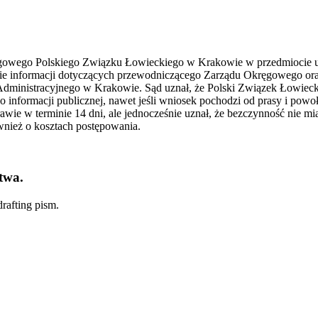
gowego Polskiego Związku Łowieckiego w Krakowie w przedmiocie udost
enie informacji dotyczących przewodniczącego Zarządu Okręgowego ora
Administracyjnego w Krakowie. Sąd uznał, że Polski Związek Łowiecki
do informacji publicznej, nawet jeśli wniosek pochodzi od prasy i pow
awie w terminie 14 dni, ale jednocześnie uznał, że bezczynność nie m
ównież o kosztach postępowania.
twa.
rafting pism.