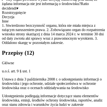
żądana informacja nie jest informacją o środowisku?
Ratio
decidendi
▾
Rozstrzygnięcie
Decyzja
Inne
1. Stwierdzono bezczynność organu, która nie miała miejsca z
rażącym naruszeniem prawa. 2. Zobowiązano organ do rozpatrzenia
wniosku strony skarżącej z dnia 14 marca 2024 r. w terminie 30 dni
od daty zwrotu akt sprawy wraz z prawomocnym wyrokiem. 3.
Oddalono skargę w pozostałym zakresie.
Przepisy (
12
)
Główne
u.o.ś. art. 9 § ust. 1
Ustawa z dnia 3 października 2008 r. o udostępnianiu informacji o
środowisku i jego ochronie, udziale społeczeństwa w ochronie
środowiska oraz o ocenach oddziaływania na środowisko
Udostępnieniu podlegają informacje dotyczące stanu elementów
środowiska, emisji, środków ochrony środowiska, raportów, analiz
oraz stanu zdrowia i warunków życia ludzi w zakresie