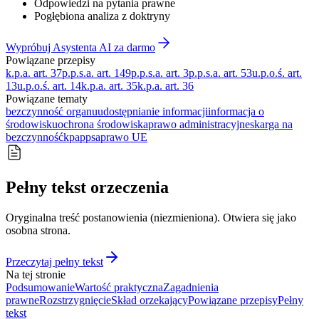
Odpowiedzi na pytania prawne
Pogłębiona analiza z doktryny
Wypróbuj Asystenta AI za darmo
Powiązane przepisy
k.p.a. art. 37
p.p.s.a. art. 149
p.p.s.a. art. 3
p.p.s.a. art. 53
u.p.o.ś. art.
13
u.p.o.ś. art. 14
k.p.a. art. 35
k.p.a. art. 36
Powiązane tematy
bezczynność organu
udostępnianie informacji
informacja o
środowisku
ochrona środowiska
prawo administracyjne
skarga na
bezczynność
kpa
ppsa
prawo UE
Pełny tekst orzeczenia
Oryginalna treść postanowienia (niezmieniona). Otwiera się jako
osobna strona.
Przeczytaj pełny tekst
Na tej stronie
Podsumowanie
Wartość praktyczna
Zagadnienia
prawne
Rozstrzygnięcie
Skład orzekający
Powiązane przepisy
Pełny
tekst