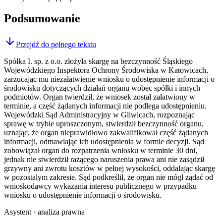
Podsumowanie
Przejdź do pełnego tekstu
Spółka I. sp. z o.o. złożyła skargę na bezczynność Śląskiego
Wojewódzkiego Inspektora Ochrony Środowiska w Katowicach,
zarzucając mu niezałatwienie wniosku o udostępnienie informacji o
środowisku dotyczących działań organu wobec spółki i innych
podmiotów. Organ twierdził, że wniosek został załatwiony w
terminie, a część żądanych informacji nie podlega udostępnieniu.
Wojewódzki Sąd Administracyjny w Gliwicach, rozpoznając
sprawę w trybie uproszczonym, stwierdził bezczynność organu,
uznając, że organ nieprawidłowo zakwalifikował część żądanych
informacji, odmawiając ich udostępnienia w formie decyzji. Sąd
zobowiązał organ do rozpatrzenia wniosku w terminie 30 dni,
jednak nie stwierdził rażącego naruszenia prawa ani nie zasądził
grzywny ani zwrotu kosztów w pełnej wysokości, oddalając skargę
w pozostałym zakresie. Sąd podkreślił, że organ nie mógł żądać od
wnioskodawcy wykazania interesu publicznego w przypadku
wniosku o udostępnienie informacji o środowisku.
Asystent · analiza prawna