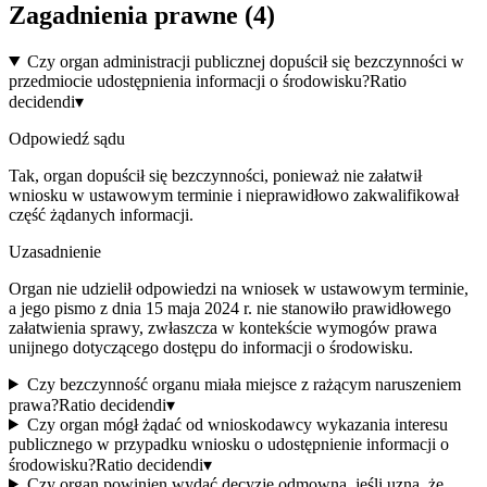
Zagadnienia prawne (
4
)
Czy organ administracji publicznej dopuścił się bezczynności w
przedmiocie udostępnienia informacji o środowisku?
Ratio
decidendi
▾
Odpowiedź sądu
Tak, organ dopuścił się bezczynności, ponieważ nie załatwił
wniosku w ustawowym terminie i nieprawidłowo zakwalifikował
część żądanych informacji.
Uzasadnienie
Organ nie udzielił odpowiedzi na wniosek w ustawowym terminie,
a jego pismo z dnia 15 maja 2024 r. nie stanowiło prawidłowego
załatwienia sprawy, zwłaszcza w kontekście wymogów prawa
unijnego dotyczącego dostępu do informacji o środowisku.
Czy bezczynność organu miała miejsce z rażącym naruszeniem
prawa?
Ratio decidendi
▾
Czy organ mógł żądać od wnioskodawcy wykazania interesu
publicznego w przypadku wniosku o udostępnienie informacji o
środowisku?
Ratio decidendi
▾
Czy organ powinien wydać decyzję odmowną, jeśli uzna, że