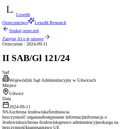
Lexedit
Orzecznictwo
Lexedit Research
Szukaj orzeczeń
Zapytaj AI o tę sprawę
Orzeczenie
·
2024-09-11
II SAB/Gl
121/24
Sąd
Wojewódzki Sąd Administracyjny w Gliwicach
Miejsce
Gliwice
Data
2024-09-11
NSA
ochrona środowiska
Średnia
wsa
bezczynność organu
udostępnianie informacji
informacja o
środowisku
ochrona środowiska
prawo administracyjne
skarga na
bezczynność
kpa
ppsa
prawo UE