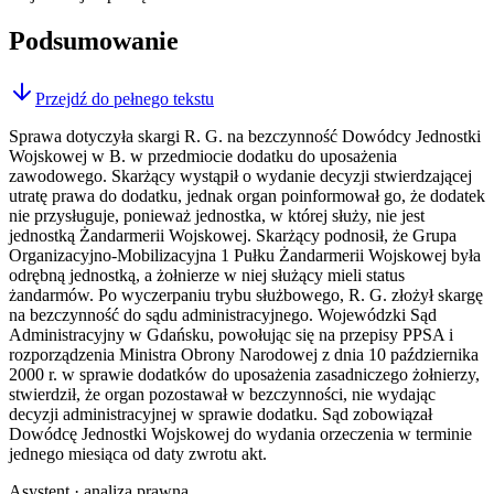
Podsumowanie
Przejdź do pełnego tekstu
Sprawa dotyczyła skargi R. G. na bezczynność Dowódcy Jednostki
Wojskowej w B. w przedmiocie dodatku do uposażenia
zawodowego. Skarżący wystąpił o wydanie decyzji stwierdzającej
utratę prawa do dodatku, jednak organ poinformował go, że dodatek
nie przysługuje, ponieważ jednostka, w której służy, nie jest
jednostką Żandarmerii Wojskowej. Skarżący podnosił, że Grupa
Organizacyjno-Mobilizacyjna 1 Pułku Żandarmerii Wojskowej była
odrębną jednostką, a żołnierze w niej służący mieli status
żandarmów. Po wyczerpaniu trybu służbowego, R. G. złożył skargę
na bezczynność do sądu administracyjnego. Wojewódzki Sąd
Administracyjny w Gdańsku, powołując się na przepisy PPSA i
rozporządzenia Ministra Obrony Narodowej z dnia 10 października
2000 r. w sprawie dodatków do uposażenia zasadniczego żołnierzy,
stwierdził, że organ pozostawał w bezczynności, nie wydając
decyzji administracyjnej w sprawie dodatku. Sąd zobowiązał
Dowódcę Jednostki Wojskowej do wydania orzeczenia w terminie
jednego miesiąca od daty zwrotu akt.
Asystent · analiza prawna