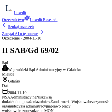
Lexedit
Orzecznictwo
Lexedit Research
Szukaj orzeczeń
Zapytaj AI o tę sprawę
Orzeczenie
·
2004-11-10
II SAB/Gd
69/02
Sąd
Wojewódzki Sąd Administracyjny w Gdańsku
Miejsce
Gdańsk
Data
2004-11-10
NSA
Administracyjne
Niska
wsa
dodatek do uposażenia
żołnierz
Żandarmeria Wojskowa
bezczynność
organu
decyzja administracyjna
prawo pracy
wojskowej
rozporządzenie MON