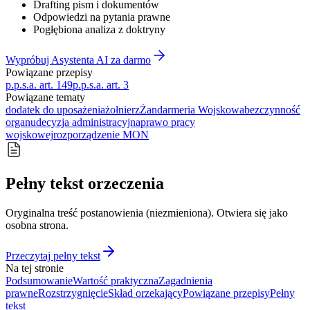
Drafting pism i dokumentów
Odpowiedzi na pytania prawne
Pogłębiona analiza z doktryny
Wypróbuj Asystenta AI za darmo
Powiązane przepisy
p.p.s.a. art. 149
p.p.s.a. art. 3
Powiązane tematy
dodatek do uposażenia
żołnierz
Żandarmeria Wojskowa
bezczynność
organu
decyzja administracyjna
prawo pracy
wojskowej
rozporządzenie MON
Pełny tekst orzeczenia
Oryginalna treść postanowienia (niezmieniona). Otwiera się jako
osobna strona.
Przeczytaj pełny tekst
Na tej stronie
Podsumowanie
Wartość praktyczna
Zagadnienia
prawne
Rozstrzygnięcie
Skład orzekający
Powiązane przepisy
Pełny
tekst