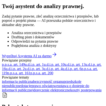
Twój asystent do
analizy prawnej
.
Zadaj pytanie prawne, zleć analizę orzecznictwa i przepisów, lub
poproś o projekt pisma — AI przeszuka polskie orzecznictwo i
aktualne akty prawne.
Analiza orzecznictwa i przepisów
Drafting pism i dokumentów
Odpowiedzi na pytania prawne
Pogłębiona analiza z doktryny
Wypróbuj Asystenta AI za darmo
Powiązane przepisy
p.p.s.a. art. 149
u.d.i.p. art. 1
u.d.i.p. art. 10
u.d.i.p. art. 13
u.d.i.p. art.
16
u.d.i.p. art. 2
u.d.i.p. art. 3
u.d.i.p. art. 4
u.d.i.p. art. 6
p.p.s.a. art.
119
p.p.s.a. art. 161
p.p.s.a. art. 200
Powiązane tematy
informacja publiczna
bezczynność organu
przedszkole
niepubliczne
dotacje
prawo oświatowe
ustawa o dostępie do
informacji publicznej
doręczenie elektroniczne
koszty postępowania