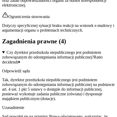
oraz zasad odpowiedzialności organu za odbiór korespondencji
elektronicznej.
Ograniczenia stosowania
Dotyczy specyficznej sytuacji braku reakcji na wniosek e-mailowy i
argumentacji organu o problemach technicznych.
Zagadnienia prawne (
4
)
Czy dyrektor przedszkola niepublicznego jest podmiotem
zobowiązanym do udostępniania informacji publicznej?
Ratio
decidendi
▾
Odpowiedź sądu
Tak, dyrektor przedszkola niepublicznego jest podmiotem
zobowiązanym do udostępniania informacji publicznej na podstawie
art. 4 ust. 1 pkt 5 ustawy o dostępie do informacji publicznej,
ponieważ wykonuje zadania publiczne (oświata) i dysponuje
majątkiem publicznym (dotacje).
Uzasadnienie
Sąd powołał się na przepisy Prawa oświatowego, wskazując, że