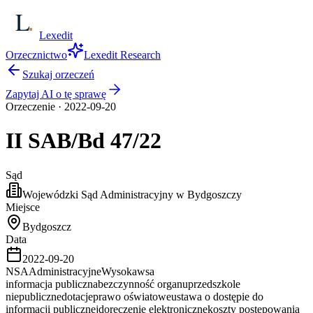
Lexedit
Orzecznictwo
Lexedit Research
Szukaj orzeczeń
Zapytaj AI o tę sprawę
Orzeczenie
·
2022-09-20
II SAB/Bd
47/22
Sąd
Wojewódzki Sąd Administracyjny w Bydgoszczy
Miejsce
Bydgoszcz
Data
2022-09-20
NSA
Administracyjne
Wysoka
wsa
informacja publiczna
bezczynność organu
przedszkole
niepubliczne
dotacje
prawo oświatowe
ustawa o dostępie do
informacji publicznej
doręczenie elektroniczne
koszty postępowania