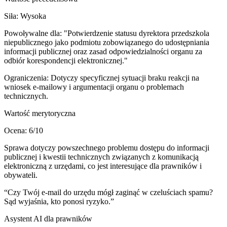
Siła:
Wysoka
Powoływalne dla:
"Potwierdzenie statusu dyrektora przedszkola
niepublicznego jako podmiotu zobowiązanego do udostępniania
informacji publicznej oraz zasad odpowiedzialności organu za
odbiór korespondencji elektronicznej."
Ograniczenia:
Dotyczy specyficznej sytuacji braku reakcji na
wniosek e-mailowy i argumentacji organu o problemach
technicznych.
Wartość merytoryczna
Ocena:
6
/10
Sprawa dotyczy powszechnego problemu dostępu do informacji
publicznej i kwestii technicznych związanych z komunikacją
elektroniczną z urzędami, co jest interesujące dla prawników i
obywateli.
“
Czy Twój e-mail do urzędu mógł zaginąć w czeluściach spamu?
Sąd wyjaśnia, kto ponosi ryzyko.
”
Asystent AI dla prawników