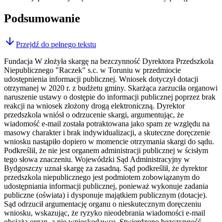
Podsumowanie
Przejdź do pełnego tekstu
Fundacja W złożyła skargę na bezczynność Dyrektora Przedszkola
Niepublicznego "Raczek" s.c. w Toruniu w przedmiocie
udostępnienia informacji publicznej. Wniosek dotyczył dotacji
otrzymanej w 2020 r. z budżetu gminy. Skarżąca zarzuciła organowi
naruszenie ustawy o dostępie do informacji publicznej poprzez brak
reakcji na wniosek złożony drogą elektroniczną. Dyrektor
przedszkola wniósł o odrzucenie skargi, argumentując, że
wiadomość e-mail została potraktowana jako spam ze względu na
masowy charakter i brak indywidualizacji, a skuteczne doręczenie
wniosku nastąpiło dopiero w momencie otrzymania skargi do sądu.
Podkreślił, że nie jest organem administracji publicznej w ścisłym
tego słowa znaczeniu. Wojewódzki Sąd Administracyjny w
Bydgoszczy uznał skargę za zasadną. Sąd podkreślił, że dyrektor
przedszkola niepublicznego jest podmiotem zobowiązanym do
udostępniania informacji publicznej, ponieważ wykonuje zadania
publiczne (oświata) i dysponuje majątkiem publicznym (dotacje).
Sąd odrzucił argumentację organu o nieskutecznym doręczeniu
wniosku, wskazując, że ryzyko nieodebrania wiadomości e-mail
obciąża organ, a nie wnioskodawcę. Stwierdzono bezczynność