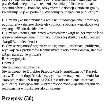
przedszkola niepubliczne realizują zadania publiczne w ramach
systemu oświaty. Ponadto, otrzymywanie dotacji z budżetu gminy
kwalifikuje je jako podmioty dysponujące majątkiem publicznym.
Czy ryzyko nieotrzymania wniosku o udostępnienie informacji
publicznej wysłanego drogą elektroniczną obciąża wnioskodawcę
czy organ?
Ratio decidendi
▾
Czy brak ponaglenia przed wniesieniem skargi na bezczynność w
sprawie udostępnienia informacji publicznej skutkuje odrzuceniem
skargi?
Ratio decidendi
▾
Czy bezczynność organu w udostępnieniu informacji publicznej,
wynikająca z problemów technicznych z odbiorem e-maila, stanowi
rażące naruszenie prawa?
▾
Rozstrzygnięcie
Decyzja
Stwierdzono bezczynność
Stwierdzono, że Dyrektor Przedszkola Niepublicznego "Raczek"
s.c. w Toruniu dopuścił się bezczynności w rozpoznaniu wniosku
skarżącej z dnia 19 listopada 2021 r. o udostępnienie informacji
publicznej. Postępowanie w przedmiocie zobowiązania organu do
rozpoznania wniosku zostało umorzone.
Przepisy (
30
)