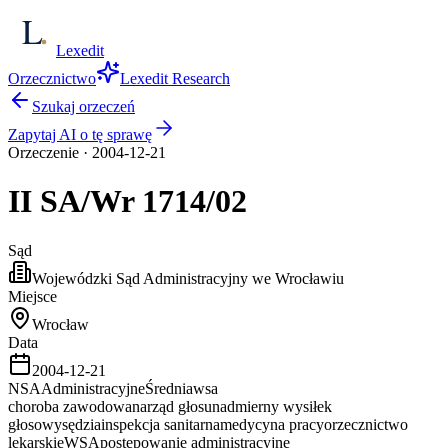
Lexedit
Orzecznictwo
Lexedit Research
Szukaj orzeczeń
Zapytaj AI o tę sprawę
Orzeczenie
·
2004-12-21
II SA/Wr
1714/02
Sąd
Wojewódzki Sąd Administracyjny we Wrocławiu
Miejsce
Wrocław
Data
2004-12-21
NSA
Administracyjne
Średnia
wsa
choroba zawodowa
narząd głosu
nadmierny wysiłek
głosowy
sędzia
inspekcja sanitarna
medycyna pracy
orzecznictwo
lekarskie
WSA
postępowanie administracyjne