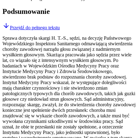
Podsumowanie
Przejdź do pełnego tekstu
Sprawa dotyczyła skargi H. T.-S., sędzi, na decyzję Państwowego
Wojewódzkiego Inspektora Sanitarnego odmawiającą stwierdzenia
choroby zawodowej narządu głosu związanej z nadmiernym
wysiłkiem głosowym. Skarżąca pracowała jako sędzia przez wiele
lat, co wiązało się z intensywnym wysiłkiem głosowym. Po
badaniach w Wojewódzkim Ośrodku Medycyny Pracy oraz
Instytucie Medycyny Pracy i Zdrowia Środowiskowego,
stwierdzono brak podstaw do rozpoznania choroby zawodowej.
Instytut Medycyny Pracy wskazał, że występujące dolegliwości
mają charakter czynnościowy i nie stwierdzono zmian
patologicznych typowych dla chorób zawodowych, takich jak guzki
głosowe czy niedowład strun głosowych. Sąd administracyjny,
rozpoznając skargę, zważył, że do stwierdzenia choroby zawodowej
konieczne jest spełnienie dwóch przesłanek: choroba musi
znajdować się w wykazie chorób zawodowych, a także musi być
wywołana czynnikami szkodliwymi w środowisku pracy. Sąd
uznał, że obie te przesłanki nie zostały spełnione, a orzeczenie
Instytutu Medycyny Pracy, jako jednostki uprawnionej, było
rzetelne i wszechstronnie umotywowane. W związku z tym skarga