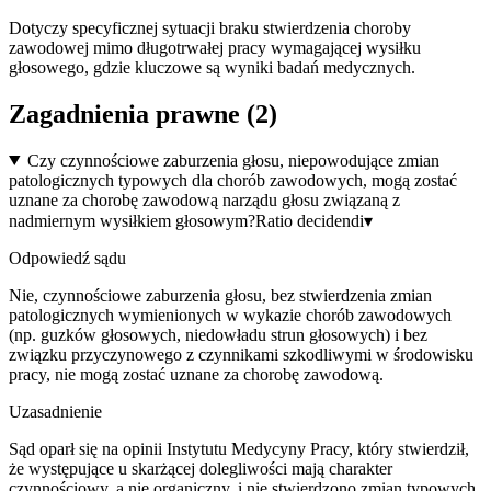
Dotyczy specyficznej sytuacji braku stwierdzenia choroby
zawodowej mimo długotrwałej pracy wymagającej wysiłku
głosowego, gdzie kluczowe są wyniki badań medycznych.
Zagadnienia prawne (
2
)
Czy czynnościowe zaburzenia głosu, niepowodujące zmian
patologicznych typowych dla chorób zawodowych, mogą zostać
uznane za chorobę zawodową narządu głosu związaną z
nadmiernym wysiłkiem głosowym?
Ratio decidendi
▾
Odpowiedź sądu
Nie, czynnościowe zaburzenia głosu, bez stwierdzenia zmian
patologicznych wymienionych w wykazie chorób zawodowych
(np. guzków głosowych, niedowładu strun głosowych) i bez
związku przyczynowego z czynnikami szkodliwymi w środowisku
pracy, nie mogą zostać uznane za chorobę zawodową.
Uzasadnienie
Sąd oparł się na opinii Instytutu Medycyny Pracy, który stwierdził,
że występujące u skarżącej dolegliwości mają charakter
czynnościowy, a nie organiczny, i nie stwierdzono zmian typowych