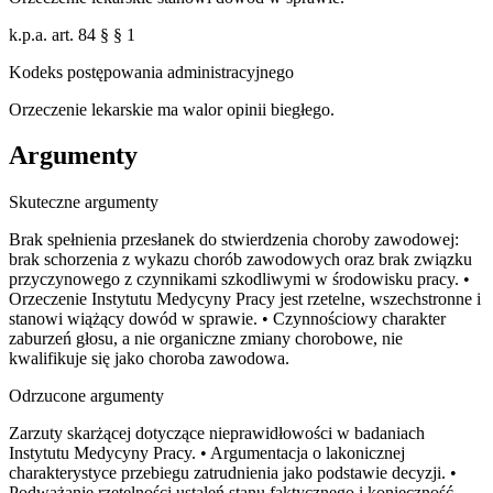
k.p.a. art. 84 § § 1
Kodeks postępowania administracyjnego
Orzeczenie lekarskie ma walor opinii biegłego.
Argumenty
Skuteczne argumenty
Brak spełnienia przesłanek do stwierdzenia choroby zawodowej:
brak schorzenia z wykazu chorób zawodowych oraz brak związku
przyczynowego z czynnikami szkodliwymi w środowisku pracy. •
Orzeczenie Instytutu Medycyny Pracy jest rzetelne, wszechstronne i
stanowi wiążący dowód w sprawie. • Czynnościowy charakter
zaburzeń głosu, a nie organiczne zmiany chorobowe, nie
kwalifikuje się jako choroba zawodowa.
Odrzucone argumenty
Zarzuty skarżącej dotyczące nieprawidłowości w badaniach
Instytutu Medycyny Pracy. • Argumentacja o lakonicznej
charakterystyce przebiegu zatrudnienia jako podstawie decyzji. •
Podważanie rzetelności ustaleń stanu faktycznego i konieczność