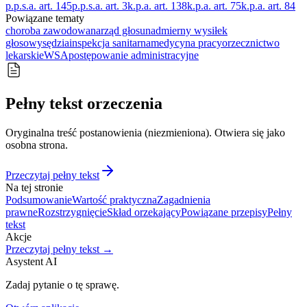
p.p.s.a. art. 145
p.p.s.a. art. 3
k.p.a. art. 138
k.p.a. art. 75
k.p.a. art. 84
Powiązane tematy
choroba zawodowa
narząd głosu
nadmierny wysiłek
głosowy
sędzia
inspekcja sanitarna
medycyna pracy
orzecznictwo
lekarskie
WSA
postępowanie administracyjne
Pełny tekst orzeczenia
Oryginalna treść postanowienia (niezmieniona). Otwiera się jako
osobna strona.
Przeczytaj pełny tekst
Na tej stronie
Podsumowanie
Wartość praktyczna
Zagadnienia
prawne
Rozstrzygnięcie
Skład orzekający
Powiązane przepisy
Pełny
tekst
Akcje
Przeczytaj pełny tekst →
Asystent AI
Zadaj pytanie o tę sprawę.