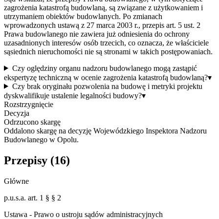
zagrożenia katastrofą budowlaną, są związane z użytkowaniem i
utrzymaniem obiektów budowlanych. Po zmianach
wprowadzonych ustawą z 27 marca 2003 r., przepis art. 5 ust. 2
Prawa budowlanego nie zawiera już odniesienia do ochrony
uzasadnionych interesów osób trzecich, co oznacza, że właściciele
sąsiednich nieruchomości nie są stronami w takich postępowaniach.
Czy oględziny organu nadzoru budowlanego mogą zastąpić
ekspertyzę techniczną w ocenie zagrożenia katastrofą budowlaną?
▾
Czy brak oryginału pozwolenia na budowę i metryki projektu
dyskwalifikuje ustalenie legalności budowy?
▾
Rozstrzygnięcie
Decyzja
Odrzucono skargę
Oddalono skargę na decyzję Wojewódzkiego Inspektora Nadzoru
Budowlanego w Opolu.
Przepisy (
16
)
Główne
p.u.s.a. art. 1 § § 2
Ustawa - Prawo o ustroju sądów administracyjnych