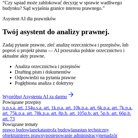
“
Czy sąsiad może zablokować decyzję w sprawie wadliwego
budynku? Sąd wyjaśnia granice interesu prawnego.
”
Asystent AI dla prawników
Twój asystent do
analizy prawnej
.
Zadaj pytanie prawne, zleć analizę orzecznictwa i przepisów, lub
poproś o projekt pisma — AI przeszuka polskie orzecznictwo i
aktualne akty prawne.
Analiza orzecznictwa i przepisów
Drafting pism i dokumentów
Odpowiedzi na pytania prawne
Pogłębiona analiza z doktryny
Wypróbuj Asystenta AI za darmo
Powiązane przepisy
p.p.s.a. art. 134
u.s.a. art. 1
k.p.a. art. 10
k.p.a. art. 6
k.p.a. art. 7
k.p.a.
art. 75
k.p.a. art. 78
k.p.a. art. 8
p.b. art. 105
p.b. art. 5
p.b. art. 66
p.b.
art. 73
Powiązane tematy
prawo budowlane
katastrofa budowlana
stan techniczny
obiektu
interes prawny
postępowanie administracyjne
nadzór