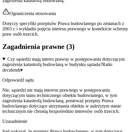
zagrożenia katastrofą budowlaną.
Ograniczenia stosowania
Dotyczy specyfiki przepisów Prawa budowlanego po zmianach z
2003 r. i wykładni pojęcia interesu prawnego w kontekście ochrony
praw osób trzecich.
Zagadnienia prawne (
3
)
Czy sąsiedzi mają interes prawny w postępowaniu dotyczącym
zagrożenia katastrofą budowlaną w budynku sąsiada?
Ratio
decidendi
▾
Odpowiedź sądu
Nie, sąsiedzi nie mają interesu prawnego w postępowaniu
dotyczącym stanu technicznego obiektu budowlanego, w tym
zagrożenia katastrofą budowlaną, ponieważ przepisy Prawa
budowlanego dotyczące utrzymania obiektu w należytym stanie
technicznym nie chronią bezpośrednio interesów osób trzecich.
Uzasadnienie
Sąd wskazał, że przepisy Prawa budowlanego, w tym dotyczące