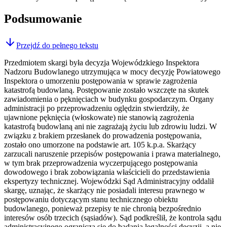
Podsumowanie
Przejdź do pełnego tekstu
Przedmiotem skargi była decyzja Wojewódzkiego Inspektora
Nadzoru Budowlanego utrzymująca w mocy decyzję Powiatowego
Inspektora o umorzeniu postępowania w sprawie zagrożenia
katastrofą budowlaną. Postępowanie zostało wszczęte na skutek
zawiadomienia o pęknięciach w budynku gospodarczym. Organy
administracji po przeprowadzeniu oględzin stwierdziły, że
ujawnione pęknięcia (włoskowate) nie stanowią zagrożenia
katastrofą budowlaną ani nie zagrażają życiu lub zdrowiu ludzi. W
związku z brakiem przesłanek do prowadzenia postępowania,
zostało ono umorzone na podstawie art. 105 k.p.a. Skarżący
zarzucali naruszenie przepisów postępowania i prawa materialnego,
w tym brak przeprowadzenia wyczerpującego postępowania
dowodowego i brak zobowiązania właścicieli do przedstawienia
ekspertyzy technicznej. Wojewódzki Sąd Administracyjny oddalił
skargę, uznając, że skarżący nie posiadali interesu prawnego w
postępowaniu dotyczącym stanu technicznego obiektu
budowlanego, ponieważ przepisy te nie chronią bezpośrednio
interesów osób trzecich (sąsiadów). Sąd podkreślił, że kontrola sądu
administracyjnego ogranicza się do badania legalności decyzji, a nie