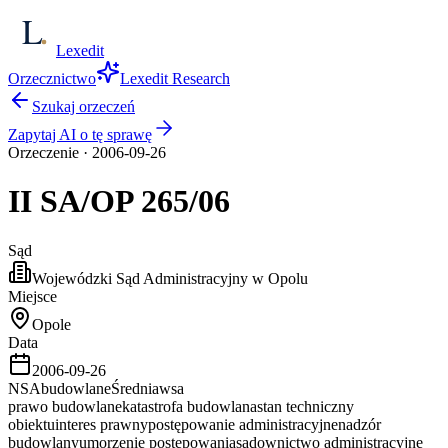
Lexedit
Orzecznictwo
Lexedit Research
Szukaj orzeczeń
Zapytaj AI o tę sprawę
Orzeczenie
·
2006-09-26
II SA/OP
265/06
Sąd
Wojewódzki Sąd Administracyjny w Opolu
Miejsce
Opole
Data
2006-09-26
NSA
budowlane
Średnia
wsa
prawo budowlane
katastrofa budowlana
stan techniczny
obiektu
interes prawny
postępowanie administracyjne
nadzór
budowlany
umorzenie postępowania
sądownictwo administracyjne