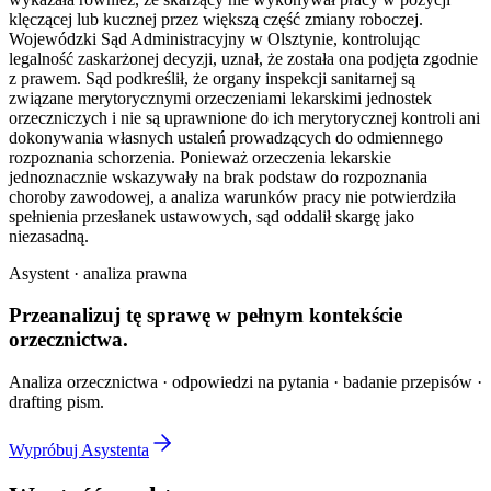
klęczącej lub kucznej przez większą część zmiany roboczej.
Wojewódzki Sąd Administracyjny w Olsztynie, kontrolując
legalność zaskarżonej decyzji, uznał, że została ona podjęta zgodnie
z prawem. Sąd podkreślił, że organy inspekcji sanitarnej są
związane merytorycznymi orzeczeniami lekarskimi jednostek
orzeczniczych i nie są uprawnione do ich merytorycznej kontroli ani
dokonywania własnych ustaleń prowadzących do odmiennego
rozpoznania schorzenia. Ponieważ orzeczenia lekarskie
jednoznacznie wskazywały na brak podstaw do rozpoznania
choroby zawodowej, a analiza warunków pracy nie potwierdziła
spełnienia przesłanek ustawowych, sąd oddalił skargę jako
niezasadną.
Asystent · analiza prawna
Przeanalizuj tę sprawę w
pełnym kontekście
orzecznictwa.
Analiza orzecznictwa · odpowiedzi na pytania · badanie przepisów ·
drafting pism.
Wypróbuj Asystenta