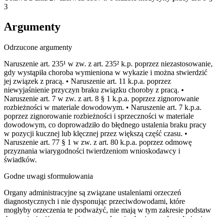
3
Argumenty
Odrzucone argumenty
Naruszenie art. 235¹ w zw. z art. 235² k.p. poprzez niezastosowanie,
gdy wystąpiła choroba wymieniona w wykazie i można stwierdzić
jej związek z pracą. • Naruszenie art. 11 k.p.a. poprzez
niewyjaśnienie przyczyn braku związku choroby z pracą. •
Naruszenie art. 7 w zw. z art. 8 § 1 k.p.a. poprzez zignorowanie
rozbieżności w materiale dowodowym. • Naruszenie art. 7 k.p.a.
poprzez zignorowanie rozbieżności i sprzeczności w materiale
dowodowym, co doprowadziło do błędnego ustalenia braku pracy
w pozycji kucznej lub klęcznej przez większą część czasu. •
Naruszenie art. 77 § 1 w zw. z art. 80 k.p.a. poprzez odmowę
przyznania wiarygodności twierdzeniom wnioskodawcy i
świadków.
Godne uwagi sformułowania
Organy administracyjne są związane ustaleniami orzeczeń
diagnostycznych i nie dysponując przeciwdowodami, które
mogłyby orzeczenia te podważyć, nie mają w tym zakresie podstaw