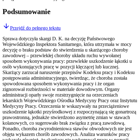
Podsumowanie
Przejdź do pełnego tekstu
Sprawa dotyczyła skargi D. K. na decyzję Państwowego
Wojewódzkiego Inspektora Sanitarnego, która utrzymała w mocy
decyzję o braku podstaw do stwierdzenia u skarżącego choroby
zawodowej – przewlekłej choroby układu ruchu wywołanej
sposobem wykonywania pracy: przewlekłe uszkodzenie łąkotki u
osób wykonujących pracę w pozycji klęczącej lub kucznej.
Skarżący zarzucał naruszenie przepisów Kodeksu pracy i Kodeksu
postępowania administracyjnego, twierdząc, że choroba została
spowodowana sposobem wykonywania pracy i że organ
zignorował rozbieżności w materiale dowodowym. Organy
administracji oparły swoje rozstrzygnięcie na orzeczeniach
lekarskich Wojewódzkiego Ośrodka Medycyny Pracy oraz Instytutu
Medycyny Pracy. Orzeczenia te wskazywały na przeciążeniowe
uszkodzenie łąkotki przyśrodkowej z rozpoczynającą się gonartrozą
prawostronną, jednakże stwierdzono asymetrię zmian w stawach
kolanowych, co sugerowało brak związku z pracą zawodową.
Ponadto, choroba zwyrodnieniowa stawów obwodowych nie jest
objęta wykazem chorób zawodowych. Analiza warunków pracy
wykazała również, że skarżący nie wykonywał pracy w pozycji