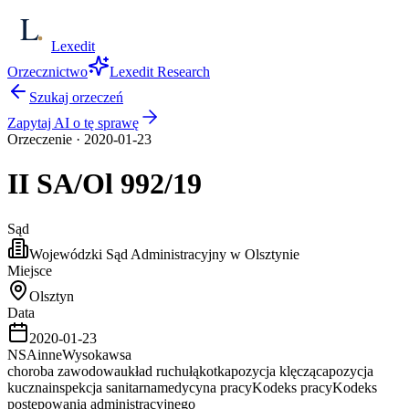
Lexedit
Orzecznictwo
Lexedit Research
Szukaj orzeczeń
Zapytaj AI o tę sprawę
Orzeczenie
·
2020-01-23
II SA/Ol
992/19
Sąd
Wojewódzki Sąd Administracyjny w Olsztynie
Miejsce
Olsztyn
Data
2020-01-23
NSA
inne
Wysoka
wsa
choroba zawodowa
układ ruchu
łąkotka
pozycja klęcząca
pozycja
kuczna
inspekcja sanitarna
medycyna pracy
Kodeks pracy
Kodeks
postępowania administracyjnego