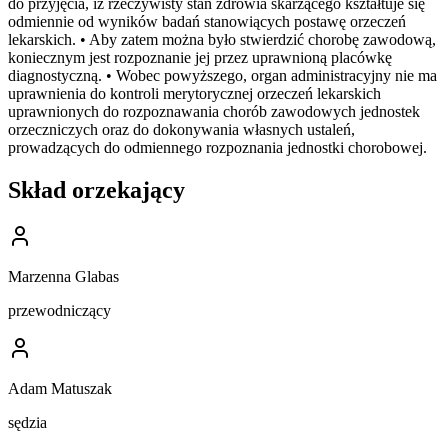
do przyjęcia, iż rzeczywisty stan zdrowia skarżącego kształtuje się
odmiennie od wyników badań stanowiących postawę orzeczeń
lekarskich. • Aby zatem można było stwierdzić chorobę zawodową,
koniecznym jest rozpoznanie jej przez uprawnioną placówkę
diagnostyczną. • Wobec powyższego, organ administracyjny nie ma
uprawnienia do kontroli merytorycznej orzeczeń lekarskich
uprawnionych do rozpoznawania chorób zawodowych jednostek
orzeczniczych oraz do dokonywania własnych ustaleń,
prowadzących do odmiennego rozpoznania jednostki chorobowej.
Skład orzekający
Marzenna Glabas
przewodniczący
Adam Matuszak
sędzia