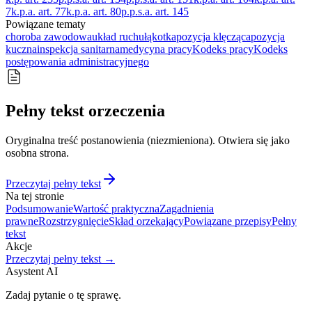
7
k.p.a. art. 77
k.p.a. art. 80
p.p.s.a. art. 145
Powiązane tematy
choroba zawodowa
układ ruchu
łąkotka
pozycja klęcząca
pozycja
kuczna
inspekcja sanitarna
medycyna pracy
Kodeks pracy
Kodeks
postępowania administracyjnego
Pełny tekst orzeczenia
Oryginalna treść postanowienia (niezmieniona). Otwiera się jako
osobna strona.
Przeczytaj pełny tekst
Na tej stronie
Podsumowanie
Wartość praktyczna
Zagadnienia
prawne
Rozstrzygnięcie
Skład orzekający
Powiązane przepisy
Pełny
tekst
Akcje
Przeczytaj pełny tekst →
Asystent AI
Zadaj pytanie o tę sprawę.