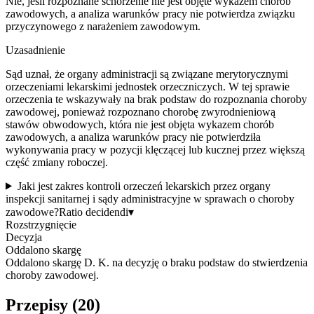
Nie, jeśli rozpoznane schorzenie nie jest objęte wykazem chorób
zawodowych, a analiza warunków pracy nie potwierdza związku
przyczynowego z narażeniem zawodowym.
Uzasadnienie
Sąd uznał, że organy administracji są związane merytorycznymi
orzeczeniami lekarskimi jednostek orzeczniczych. W tej sprawie
orzeczenia te wskazywały na brak podstaw do rozpoznania choroby
zawodowej, ponieważ rozpoznano chorobę zwyrodnieniową
stawów obwodowych, która nie jest objęta wykazem chorób
zawodowych, a analiza warunków pracy nie potwierdziła
wykonywania pracy w pozycji klęczącej lub kucznej przez większą
część zmiany roboczej.
Jaki jest zakres kontroli orzeczeń lekarskich przez organy
inspekcji sanitarnej i sądy administracyjne w sprawach o choroby
zawodowe?
Ratio decidendi
▾
Rozstrzygnięcie
Decyzja
Oddalono skargę
Oddalono skargę D. K. na decyzję o braku podstaw do stwierdzenia
choroby zawodowej.
Przepisy (
20
)