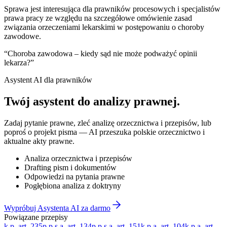
Sprawa jest interesująca dla prawników procesowych i specjalistów
prawa pracy ze względu na szczegółowe omówienie zasad
związania orzeczeniami lekarskimi w postępowaniu o choroby
zawodowe.
“
Choroba zawodowa – kiedy sąd nie może podważyć opinii
lekarza?
”
Asystent AI dla prawników
Twój asystent do
analizy prawnej
.
Zadaj pytanie prawne, zleć analizę orzecznictwa i przepisów, lub
poproś o projekt pisma — AI przeszuka polskie orzecznictwo i
aktualne akty prawne.
Analiza orzecznictwa i przepisów
Drafting pism i dokumentów
Odpowiedzi na pytania prawne
Pogłębiona analiza z doktryny
Wypróbuj Asystenta AI za darmo
Powiązane przepisy
k.p. art. 235
p.p.s.a. art. 134
p.p.s.a. art. 151
k.p.a. art. 104
k.p.a. art.