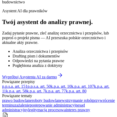
budownictwo
Asystent AI dla prawników
Twój asystent do
analizy prawnej
.
Zadaj pytanie prawne, zleć analizę orzecznictwa i przepisów, lub
poproś o projekt pisma — AI przeszuka polskie orzecznictwo i
aktualne akty prawne.
Analiza orzecznictwa i przepisów
Drafting pism i dokumentów
Odpowiedzi na pytania prawne
Pogłębiona analiza z doktryny
Wypróbuj Asystenta AI za darmo
Powiązane przepisy
p.p.s.a. art. 151
p.p.s.a. art. 50
k.p.a. art. 10
k.p.a. art. 107
k.p.a. art.
11
k.p.a. art. 58
k.p.a. art. 7
k.p.a. art. 77
k.p.a. art. 80
Powiązane tematy
prawo budowlane
roboty budowlane
wstrzymanie robót
przywrócenie
terminu
zażalenie
postępowanie administracyjne
sąd
administracyjny
legitymacja procesowa
interes prawny