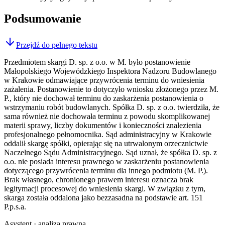
Podsumowanie
Przejdź do pełnego tekstu
Przedmiotem skargi D. sp. z o.o. w M. było postanowienie
Małopolskiego Wojewódzkiego Inspektora Nadzoru Budowlanego
w Krakowie odmawiające przywrócenia terminu do wniesienia
zażalenia. Postanowienie to dotyczyło wniosku złożonego przez M.
P., który nie dochował terminu do zaskarżenia postanowienia o
wstrzymaniu robót budowlanych. Spółka D. sp. z o.o. twierdziła, że
sama również nie dochowała terminu z powodu skomplikowanej
materii sprawy, liczby dokumentów i konieczności znalezienia
profesjonalnego pełnomocnika. Sąd administracyjny w Krakowie
oddalił skargę spółki, opierając się na utrwalonym orzecznictwie
Naczelnego Sądu Administracyjnego. Sąd uznał, że spółka D. sp. z
o.o. nie posiada interesu prawnego w zaskarżeniu postanowienia
dotyczącego przywrócenia terminu dla innego podmiotu (M. P.).
Brak własnego, chronionego prawem interesu oznacza brak
legitymacji procesowej do wniesienia skargi. W związku z tym,
skarga została oddalona jako bezzasadna na podstawie art. 151
P.p.s.a.
Asystent · analiza prawna