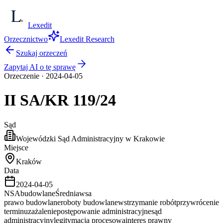
Lexedit
Orzecznictwo
Lexedit Research
Szukaj orzeczeń
Zapytaj AI o tę sprawę
Orzeczenie
·
2024-04-05
II SA/KR
119/24
Sąd
Wojewódzki Sąd Administracyjny w Krakowie
Miejsce
Kraków
Data
2024-04-05
NSA
budowlane
Średnia
wsa
prawo budowlane
roboty budowlane
wstrzymanie robót
przywrócenie
terminu
zażalenie
postępowanie administracyjne
sąd
administracyjny
legitymacja procesowa
interes prawny