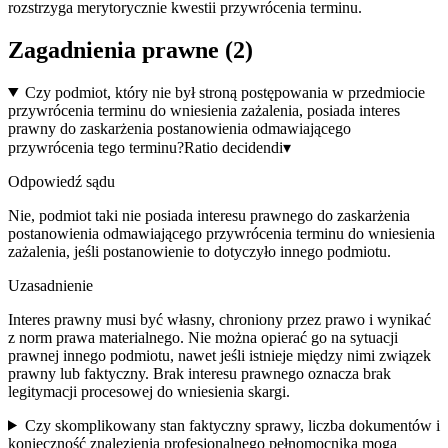
rozstrzyga merytorycznie kwestii przywrócenia terminu.
Zagadnienia prawne (
2
)
Czy podmiot, który nie był stroną postępowania w przedmiocie
przywrócenia terminu do wniesienia zażalenia, posiada interes
prawny do zaskarżenia postanowienia odmawiającego
przywrócenia tego terminu?
Ratio decidendi
▾
Odpowiedź sądu
Nie, podmiot taki nie posiada interesu prawnego do zaskarżenia
postanowienia odmawiającego przywrócenia terminu do wniesienia
zażalenia, jeśli postanowienie to dotyczyło innego podmiotu.
Uzasadnienie
Interes prawny musi być własny, chroniony przez prawo i wynikać
z norm prawa materialnego. Nie można opierać go na sytuacji
prawnej innego podmiotu, nawet jeśli istnieje między nimi związek
prawny lub faktyczny. Brak interesu prawnego oznacza brak
legitymacji procesowej do wniesienia skargi.
Czy skomplikowany stan faktyczny sprawy, liczba dokumentów i
konieczność znalezienia profesjonalnego pełnomocnika mogą