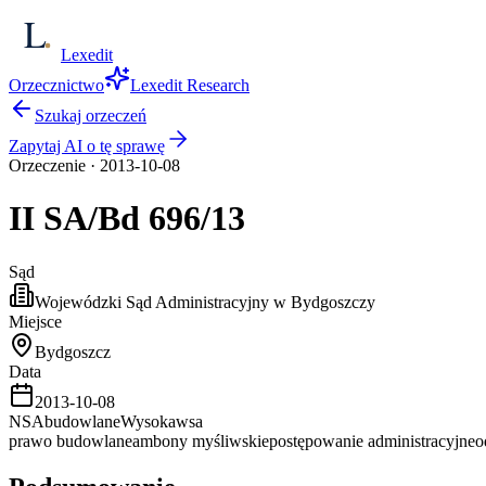
Lexedit
Orzecznictwo
Lexedit Research
Szukaj orzeczeń
Zapytaj AI o tę sprawę
Orzeczenie
·
2013-10-08
II SA/Bd
696/13
Sąd
Wojewódzki Sąd Administracyjny w Bydgoszczy
Miejsce
Bydgoszcz
Data
2013-10-08
NSA
budowlane
Wysoka
wsa
prawo budowlane
ambony myśliwskie
postępowanie administracyjne
o