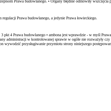
episom Prawa budowlanego. • Organy błędnie odmówiły wszczęcia po
 regulacji Prawa budowlanego, a jedynie Prawa łowieckiego.
. 3 pkt 4 Prawa budowlanego • ambona jest wprawdzie - w myśl Prawa 
any administracji w kontrolowanej sprawie w ogóle nie rozważyły cz
 on wywodzić przysługiwanie przymiotu strony niniejszego postępowan