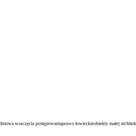
dmowa wszczęcia postępowania
prawo łowieckie
obiekty małej architek