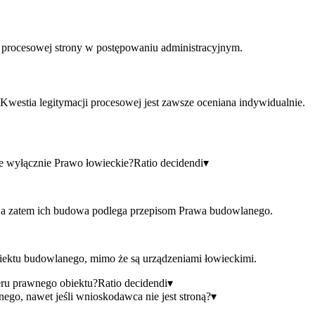
i procesowej strony w postępowaniu administracyjnym.
westia legitymacji procesowej jest zawsze oceniana indywidualnie.
e wyłącznie Prawo łowieckie?
Ratio decidendi
▾
, a zatem ich budowa podlega przepisom Prawa budowlanego.
obiektu budowlanego, mimo że są urządzeniami łowieckimi.
teru prawnego obiektu?
Ratio decidendi
▾
nego, nawet jeśli wnioskodawca nie jest stroną?
▾