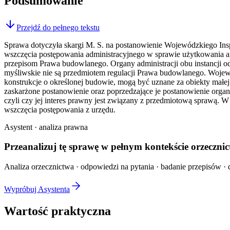
Podsumowanie
Przejdź do pełnego tekstu
Sprawa dotyczyła skargi M. S. na postanowienie Wojewódzkiego I
wszczęcia postępowania administracyjnego w sprawie użytkowania a
przepisom Prawa budowlanego. Organy administracji obu instancji o
myśliwskie nie są przedmiotem regulacji Prawa budowlanego. Wojew
konstrukcje o określonej budowie, mogą być uznane za obiekty małe
zaskarżone postanowienie oraz poprzedzające je postanowienie organu I
czyli czy jej interes prawny jest związany z przedmiotową sprawą.
wszczęcia postępowania z urzędu.
Asystent · analiza prawna
Przeanalizuj tę sprawę w
pełnym kontekście
orzecznic
Analiza orzecznictwa · odpowiedzi na pytania · badanie przepisów · d
Wypróbuj Asystenta
Wartość praktyczna