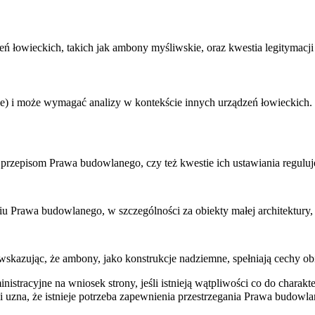
ń łowieckich, takich jak ambony myśliwskie, oraz kwestia legitymacj
) i może wymagać analizy w kontekście innych urządzeń łowieckich. K
rzepisom Prawa budowlanego, czy też kwestie ich ustawiania reguluj
 Prawa budowlanego, w szczególności za obiekty małej architektury
 wskazując, że ambony, jako konstrukcje nadziemne, spełniają cechy 
stracyjne na wniosek strony, jeśli istnieją wątpliwości co do charak
 uzna, że istnieje potrzeba zapewnienia przestrzegania Prawa budowla