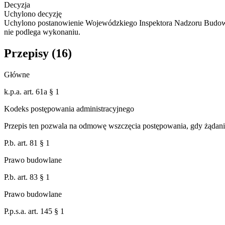
Decyzja
Uchylono decyzję
Uchylono postanowienie Wojewódzkiego Inspektora Nadzoru Budowl
nie podlega wykonaniu.
Przepisy (
16
)
Główne
k.p.a. art. 61a § 1
Kodeks postępowania administracyjnego
Przepis ten pozwala na odmowę wszczęcia postępowania, gdy żądanie
P.b. art. 81 § 1
Prawo budowlane
P.b. art. 83 § 1
Prawo budowlane
P.p.s.a. art. 145 § 1