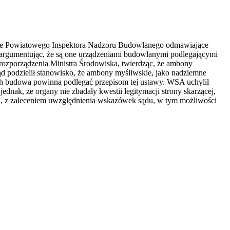
nie Powiatowego Inspektora Nadzoru Budowlanego odmawiające
 argumentując, że są one urządzeniami budowlanymi podlegającymi
rozporządzenia Ministra Środowiska, twierdząc, że ambony
d podzielił stanowisko, że ambony myśliwskie, jako nadziemne
ich budowa powinna podlegać przepisom tej ustawy. WSA uchylił
jednak, że organy nie zbadały kwestii legitymacji strony skarżącej,
ia, z zaleceniem uwzględnienia wskazówek sądu, w tym możliwości