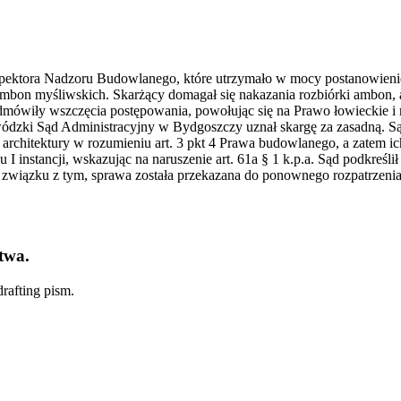
nspektora Nadzoru Budowlanego, które utrzymało w mocy postanowie
mbon myśliwskich. Skarżący domagał się nakazania rozbiórki ambon,
dmówiły wszczęcia postępowania, powołując się na Prawo łowieckie i 
ódzki Sąd Administracyjny w Bydgoszczy uznał skargę za zasadną. Są
j architektury w rozumieniu art. 3 pkt 4 Prawa budowlanego, a zatem 
 instancji, wskazując na naruszenie art. 61a § 1 k.p.a. Sąd podkreślił 
 W związku z tym, sprawa została przekazana do ponownego rozpatrzen
twa.
rafting pism.