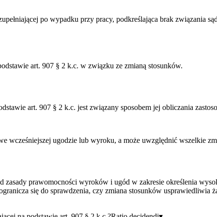
 uzupełniającej po wypadku przy pracy, podkreślająca brak związania s
podstawie art. 907 § 2 k.c. w związku ze zmianą stosunków.
odstawie art. 907 § 2 k.c. jest związany sposobem jej obliczania zas
we wcześniejszej ugodzie lub wyroku, a może uwzględnić wszelkie zmia
 od zasady prawomocności wyroków i ugód w zakresie określenia wysoko
 ogranicza się do sprawdzenia, czy zmiana stosunków usprawiedliwia ż
ącej na podstawie art. 907 § 2 k.c.?
Ratio decidendi
▾