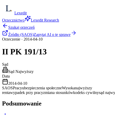
Lexedit
Orzecznictwo
Lexedit Research
Szukaj orzeczeń
Źródło (SAOS)
Zapytaj AI o tę sprawę
Orzeczenie
·
2014-04-10
II PK
191/13
Sąd
Sąd Najwyższy
Data
2014-04-10
SAOS
Pracy
ubezpieczenia społeczne
Wysoka
najwyższy
renta
wypadek przy pracy
zmiana stosunków
kodeks cywilny
sąd najw
Podsumowanie