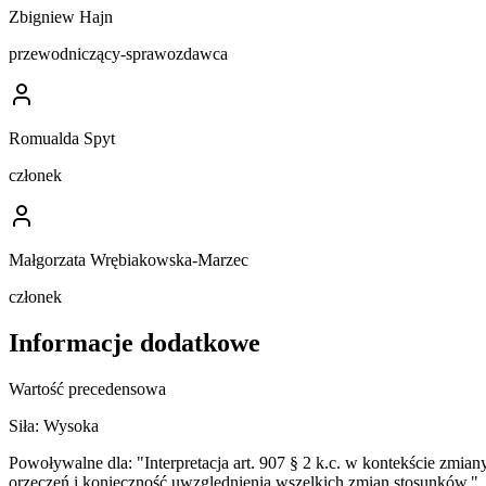
Zbigniew Hajn
przewodniczący-sprawozdawca
Romualda Spyt
członek
Małgorzata Wrębiakowska-Marzec
członek
Informacje dodatkowe
Wartość precedensowa
Siła:
Wysoka
Powoływalne dla:
"Interpretacja art. 907 § 2 k.c. w kontekście zmi
orzeczeń i konieczność uwzględnienia wszelkich zmian stosunków."