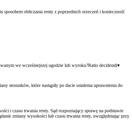
ądu sposobem obliczania renty z poprzednich orzeczeń i konieczność
tosowanym we wcześniejszej ugodzie lub wyroku?
Ratio decidendi
▾
ny stosunków, które nastąpiły po dacie ustalenia uprawnienia do
ści i czasu trwania renty. Sąd rozpoznający sprawę na podstawie
ądanie zmiany wysokości lub czasu trwania renty, uwzględniając przy