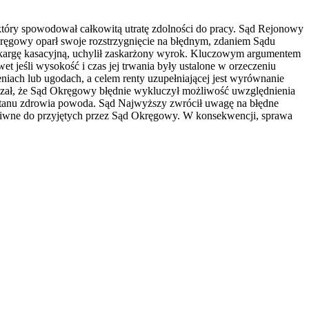
tóry spowodował całkowitą utratę zdolności do pracy. Sąd Rejonowy
ręgowy oparł swoje rozstrzygnięcie na błędnym, zdaniem Sądu
 skargę kasacyjną, uchylił zaskarżony wyrok. Kluczowym argumentem
t jeśli wysokość i czas jej trwania były ustalone w orzeczeniu
iach lub ugodach, a celem renty uzupełniającej jest wyrównanie
azał, że Sąd Okręgowy błędnie wykluczył możliwość uwzględnienia
a stanu zdrowia powoda. Sąd Najwyższy zwrócił uwagę na błędne
eciwne do przyjętych przez Sąd Okręgowy. W konsekwencji, sprawa