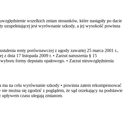
 uwzględnienie wszelkich zmian stosunków, które nastąpiły po dacie
ty uzupełniającej jest wyrównanie szkody, a jej wysokość powinna
ustalenia renty porównawczej z ugody zawartej 25 marca 2001 r.,
 dnia 17 listopada 2009 r. • Zarzut naruszenia § 15
boru formy deputatu opałowego. • Zarzut nieuwzględnienia
jąca ma na celu wyrównanie szkody • powinna zatem rekompensować
 nie można się zgodzić z poglądem, że sąd orzekający na podstawie
, z upływem czasu ulegają zmianom.