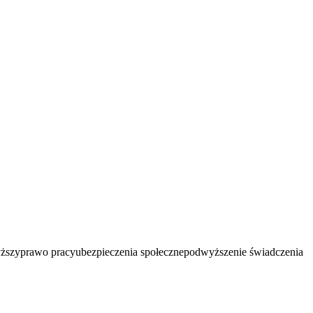
yższy
prawo pracy
ubezpieczenia społeczne
podwyższenie świadczenia