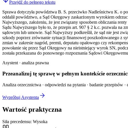
Przejdź do pełnego tekstu
Sprawa dotyczyła powództwa B. S. przeciwko Nadleśnictwu K. o pod
oddalił powództwo, a Sąd Okręgowy zaskarżonym wyrokiem odrzucił 
Najwyższego, założeniu, że jest związany sposobem obliczania rent
Sądu Najwyższego było to, że przepis art. 907 § 2 k.c. pozwala na z
sądowym lub umowie. Sąd Najwyższy podkreślił, że sąd nie jest zwi
szkody poprzez zrównanie sytuacji finansowej poszkodowanego z sy
zmian w zakresie nagród, premii, deputatu opałowego czy rekompens
powołanie się przez Sąd Okręgowy na nieistniejący wyrok SN, podcz
została przekazana do ponownego rozpoznania Sądowi Okręgowemu
Asystent · analiza prawna
Przeanalizuj tę sprawę w
pełnym kontekście
orzecznic
Analiza orzecznictwa · odpowiedzi na pytania · badanie przepisów · d
Wypróbuj Asystenta
Wartość praktyczna
Siła precedensu:
Wysoka