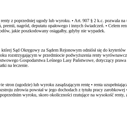
renty z poprzedniej ugody lub wyroku. • Art. 907 § 2 k.c. pozwala na
, premii, nagród, deputatu opałowego i innych świadczeń. • Celem ren
hodów, jakie poszkodowany osiągałby, gdyby nie wypadek.
ku której Sąd Okręgowy za Sądem Rejonowym odniósł się do kryteriów 
oku rozstrzygającym w przedmiocie podwyższenia renty wyrównawczej z
twowego Gospodarstwa Leśnego Lasy Państwowe, dotyczący prawa wy
tki na leczenie.
ie stron (ugodzie) lub wyroku zasądzającym rentę • renta uzupełnia
stroju zdrowia powstał w jego dochodach z tytułu pracy zarobkowej •
 w poprzednim wyroku, skoro okoliczności rzutujące na wysokość renty