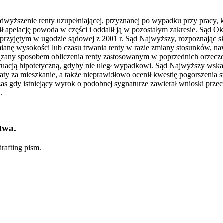
wyższenie renty uzupełniającej, przyznanej po wypadku przy pracy, k
apelację powoda w części i oddalił ją w pozostałym zakresie. Sąd Ok
y przyjętym w ugodzie sądowej z 2001 r. Sąd Najwyższy, rozpoznając
mianę wysokości lub czasu trwania renty w razie zmiany stosunków, nawe
ązany sposobem obliczenia renty zastosowanym w poprzednich orzeczen
tuacją hipotetyczną, gdyby nie uległ wypadkowi. Sąd Najwyższy wsk
aty za mieszkanie, a także nieprawidłowo ocenił kwestię pogorszeni
as gdy istniejący wyrok o podobnej sygnaturze zawierał wnioski prz
.
twa.
rafting pism.