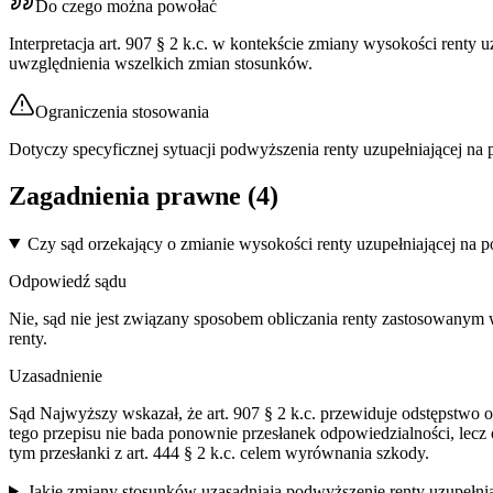
Do czego można powołać
Interpretacja art. 907 § 2 k.c. w kontekście zmiany wysokości renty
uwzględnienia wszelkich zmian stosunków.
Ograniczenia stosowania
Dotyczy specyficznej sytuacji podwyższenia renty uzupełniającej na 
Zagadnienia prawne (
4
)
Czy sąd orzekający o zmianie wysokości renty uzupełniającej na p
Odpowiedź sądu
Nie, sąd nie jest związany sposobem obliczania renty zastosowanym 
renty.
Uzasadnienie
Sąd Najwyższy wskazał, że art. 907 § 2 k.c. przewiduje odstępstwo
tego przepisu nie bada ponownie przesłanek odpowiedzialności, lecz
tym przesłanki z art. 444 § 2 k.c. celem wyrównania szkody.
Jakie zmiany stosunków uzasadniają podwyższenie renty uzupełniaj