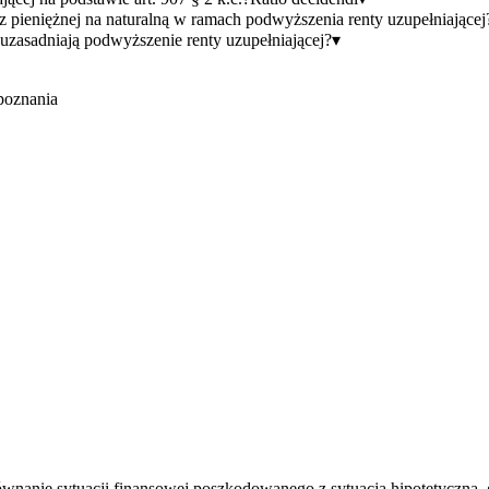
pieniężnej na naturalną w ramach podwyższenia renty uzupełniającej
uzasadniają podwyższenie renty uzupełniającej?
▾
poznania
ównanie sytuacji finansowej poszkodowanego z sytuacją hipotetyczną, 