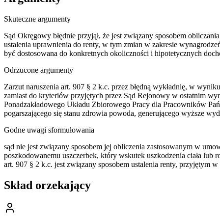
Skuteczne argumenty
Sąd Okręgowy błędnie przyjął, że jest związany sposobem obliczania 
ustalenia uprawnienia do renty, w tym zmian w zakresie wynagrodzeń
być dostosowana do konkretnych okoliczności i hipotetycznych doc
Odrzucone argumenty
Zarzut naruszenia art. 907 § 2 k.c. przez błędną wykładnię, w wyni
zamiast do kryteriów przyjętych przez Sąd Rejonowy w ostatnim wyr
Ponadzakładowego Układu Zbiorowego Pracy dla Pracowników Pańs
pogarszającego się stanu zdrowia powoda, generującego wyższe wyda
Godne uwagi sformułowania
sąd nie jest związany sposobem jej obliczenia zastosowanym w umow
poszkodowanemu uszczerbek, który wskutek uszkodzenia ciała lub roz
art. 907 § 2 k.c. jest związany sposobem ustalenia renty, przyjętym
Skład orzekający