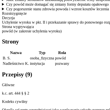
Czy powód może domagać się zmiany formy deputatu opałowego z 
Czy pogorszenie stanu zdrowia powoda i wzrost kosztów leczenia 
Rozstrzygnięcie
Decyzja
Uchylenie wyroku w pkt. II i przekazanie sprawy do ponownego roz
Strona wygrywająca
powód (w zakresie uchylenia wyroku)
Strony
Nazwa
Typ
Rola
B. S.
osoba_fizyczna
powód
Nadleśnictwo K.
instytucja
pozwany
Przepisy (
9
)
Główne
k.c. art. 444 § § 2
Kodeks cywilny
Określa cel renty uzupełniającej jako wyrównanie szkody poprzez zr