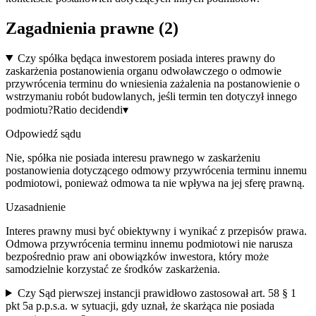
Zagadnienia prawne (
2
)
Czy spółka będąca inwestorem posiada interes prawny do
zaskarżenia postanowienia organu odwoławczego o odmowie
przywrócenia terminu do wniesienia zażalenia na postanowienie o
wstrzymaniu robót budowlanych, jeśli termin ten dotyczył innego
podmiotu?
Ratio decidendi
▾
Odpowiedź sądu
Nie, spółka nie posiada interesu prawnego w zaskarżeniu
postanowienia dotyczącego odmowy przywrócenia terminu innemu
podmiotowi, ponieważ odmowa ta nie wpływa na jej sferę prawną.
Uzasadnienie
Interes prawny musi być obiektywny i wynikać z przepisów prawa.
Odmowa przywrócenia terminu innemu podmiotowi nie narusza
bezpośrednio praw ani obowiązków inwestora, który może
samodzielnie korzystać ze środków zaskarżenia.
Czy Sąd pierwszej instancji prawidłowo zastosował art. 58 § 1
pkt 5a p.p.s.a. w sytuacji, gdy uznał, że skarżąca nie posiada