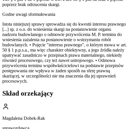
poprzez brak odrzucenia skargi.
Godne uwagi sformułowania
Istota niniejszej sprawy sprowadza się do kwestii interesu prawnego
[...] sp. z o.o. do wniesienia skargi na postanowienie organu
nadzoru budowlanego o odmowie przywrócenia M. P. terminu do
wniesienia zażalenia na postanowienie o wstrzymaniu robót
budowlanych. • Pojęcie "interesu prawnego", o którym mowa w art.
50 § 1 p.p.s.a., ma więc charakter obiektywny, a jego źródła należy
upatrywać zasadniczo w przepisach prawa materialnego, niekiedy
również procesowego, czy też nawet ustrojowego. • Odmowa
przywrócenia terminu współwłaścicielowi na podstawie przepisów
postępowania nie wpływa w żaden sposób na sferę prawną
skarżącej, w szczególności nie ma znaczenia dla jej uprawnień
procesowych.
Skład orzekający
Magdalena Dobek-Rak
sprawozdawca