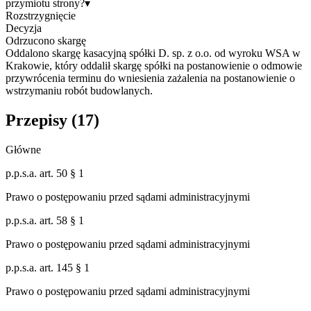
przymiotu strony?
▾
Rozstrzygnięcie
Decyzja
Odrzucono skargę
Oddalono skargę kasacyjną spółki D. sp. z o.o. od wyroku WSA w
Krakowie, który oddalił skargę spółki na postanowienie o odmowie
przywrócenia terminu do wniesienia zażalenia na postanowienie o
wstrzymaniu robót budowlanych.
Przepisy (
17
)
Główne
p.p.s.a. art. 50 § 1
Prawo o postępowaniu przed sądami administracyjnymi
p.p.s.a. art. 58 § 1
Prawo o postępowaniu przed sądami administracyjnymi
p.p.s.a. art. 145 § 1
Prawo o postępowaniu przed sądami administracyjnymi