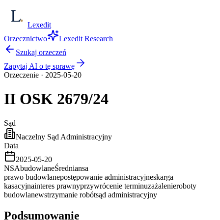
Lexedit
Orzecznictwo
Lexedit Research
Szukaj orzeczeń
Zapytaj AI o tę sprawę
Orzeczenie
·
2025-05-20
II OSK
2679/24
Sąd
Naczelny Sąd Administracyjny
Data
2025-05-20
NSA
budowlane
Średnia
nsa
prawo budowlane
postępowanie administracyjne
skarga
kasacyjna
interes prawny
przywrócenie terminu
zażalenie
roboty
budowlane
wstrzymanie robót
sąd administracyjny
Podsumowanie