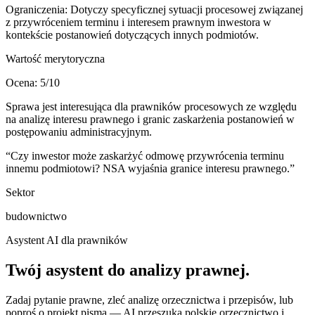
Ograniczenia:
Dotyczy specyficznej sytuacji procesowej związanej
z przywróceniem terminu i interesem prawnym inwestora w
kontekście postanowień dotyczących innych podmiotów.
Wartość merytoryczna
Ocena:
5
/10
Sprawa jest interesująca dla prawników procesowych ze względu
na analizę interesu prawnego i granic zaskarżenia postanowień w
postępowaniu administracyjnym.
“
Czy inwestor może zaskarżyć odmowę przywrócenia terminu
innemu podmiotowi? NSA wyjaśnia granice interesu prawnego.
”
Sektor
budownictwo
Asystent AI dla prawników
Twój asystent do
analizy prawnej
.
Zadaj pytanie prawne, zleć analizę orzecznictwa i przepisów, lub
poproś o projekt pisma — AI przeszuka polskie orzecznictwo i