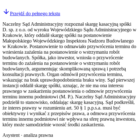
Przejdź do pełnego tekstu
Naczelny Sąd Administracyjny rozpoznał skargę kasacyjną spółki
D. sp. z o.o. od wyroku Wojewódzkiego Sądu Administracyjnego w
Krakowie, który oddalił skargę spółki na postanowienie
Małopolskiego Wojewódzkiego Inspektora Nadzoru Budowlanego
w Krakowie. Postanowienie to odmawiało przywrócenia terminu do
wniesienia zażalenia na postanowienie o wstrzymaniu robót
budowlanych. Spółka, jako inwestor, wniosła o przywrócenie
terminu do zażalenia na postanowienie o wstrzymaniu robót
budowlanych, argumentując skomplikowaną sprawą i potrzebą
konsultacji prawnych. Organ odmówił przywrócenia terminu,
wskazując na brak uprawdopodobnienia braku winy. Sąd pierwszej
instancji oddalił skargę spółki, uznając, że nie ma ona interesu
prawnego w zaskarżeniu postanowienia o odmowie przywrócenia
terminu innemu podmiotowi (M. P.). Naczelny Sąd Administracyjny
podzielił to stanowisko, oddalając skargę kasacyjną. Sąd podkreślił,
że interes prawny w rozumieniu art. 50 § 1 p.p.s.a. musi być
obiektywny i wynikać z przepisów prawa, a odmowa przywrócenia
terminu innemu podmiotowi nie wpływa na sferę prawną inwestora,
który może samodzielnie wnosić środki zaskarżenia.
Asystent · analiza prawna