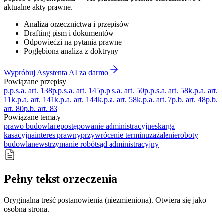
aktualne akty prawne.
Analiza orzecznictwa i przepisów
Drafting pism i dokumentów
Odpowiedzi na pytania prawne
Pogłębiona analiza z doktryny
Wypróbuj Asystenta AI za darmo
Powiązane przepisy
p.p.s.a. art. 138
p.p.s.a. art. 145
p.p.s.a. art. 50
p.p.s.a. art. 58
k.p.a. art.
11
k.p.a. art. 141
k.p.a. art. 144
k.p.a. art. 58
k.p.a. art. 7
p.b. art. 48
p.b.
art. 80
p.b. art. 83
Powiązane tematy
prawo budowlane
postępowanie administracyjne
skarga
kasacyjna
interes prawny
przywrócenie terminu
zażalenie
roboty
budowlane
wstrzymanie robót
sąd administracyjny
Pełny tekst orzeczenia
Oryginalna treść postanowienia (niezmieniona). Otwiera się jako
osobna strona.