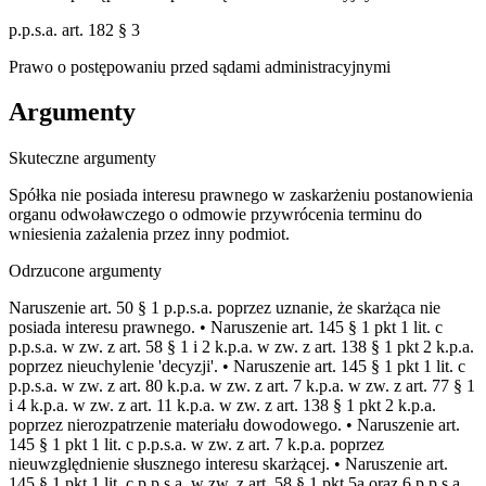
p.p.s.a. art. 182 § 3
Prawo o postępowaniu przed sądami administracyjnymi
Argumenty
Skuteczne argumenty
Spółka nie posiada interesu prawnego w zaskarżeniu postanowienia
organu odwoławczego o odmowie przywrócenia terminu do
wniesienia zażalenia przez inny podmiot.
Odrzucone argumenty
Naruszenie art. 50 § 1 p.p.s.a. poprzez uznanie, że skarżąca nie
posiada interesu prawnego. • Naruszenie art. 145 § 1 pkt 1 lit. c
p.p.s.a. w zw. z art. 58 § 1 i 2 k.p.a. w zw. z art. 138 § 1 pkt 2 k.p.a.
poprzez nieuchylenie 'decyzji'. • Naruszenie art. 145 § 1 pkt 1 lit. c
p.p.s.a. w zw. z art. 80 k.p.a. w zw. z art. 7 k.p.a. w zw. z art. 77 § 1
i 4 k.p.a. w zw. z art. 11 k.p.a. w zw. z art. 138 § 1 pkt 2 k.p.a.
poprzez nierozpatrzenie materiału dowodowego. • Naruszenie art.
145 § 1 pkt 1 lit. c p.p.s.a. w zw. z art. 7 k.p.a. poprzez
nieuwzględnienie słusznego interesu skarżącej. • Naruszenie art.
145 § 1 pkt 1 lit. c p.p.s.a. w zw. z art. 58 § 1 pkt 5a oraz 6 p.p.s.a.