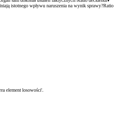
organ sam dokonał ustaleń faktycznych?
Ratio decidendi
▾
adniają istotnego wpływu naruszenia na wynik sprawy?
Ratio
iera element losowości'.