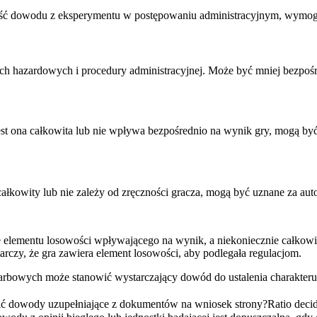
ność dowodu z eksperymentu w postępowaniu administracyjnym, wymogi
rach hazardowych i procedury administracyjnej. Może być mniej bezpo
e jest ona całkowita lub nie wpływa bezpośrednio na wynik gry, mogą 
n całkowity lub nie zależy od zręczności gracza, mogą być uznane za 
nie elementu losowości wpływającego na wynik, a niekoniecznie całkow
zy, że gra zawiera element losowości, aby podlegała regulacjom.
arbowych może stanowić wystarczający dowód do ustalenia charakteru
 dowody uzupełniające z dokumentów na wniosek strony?
Ratio deci