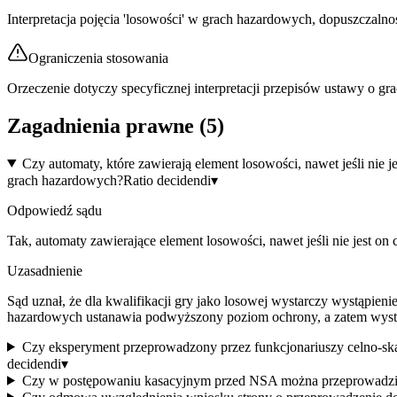
Interpretacja pojęcia 'losowości' w grach hazardowych, dopuszczal
Ograniczenia stosowania
Orzeczenie dotyczy specyficznej interpretacji przepisów ustawy o g
Zagadnienia prawne (
5
)
Czy automaty, które zawierają element losowości, nawet jeśli ni
grach hazardowych?
Ratio decidendi
▾
Odpowiedź sądu
Tak, automaty zawierające element losowości, nawet jeśli nie jest o
Uzasadnienie
Sąd uznał, że dla kwalifikacji gry jako losowej wystarczy wystąpie
hazardowych ustanawia podwyższony poziom ochrony, a zatem wystarc
Czy eksperyment przeprowadzony przez funkcjonariuszy celno-sk
decidendi
▾
Czy w postępowaniu kasacyjnym przed NSA można przeprowadzić