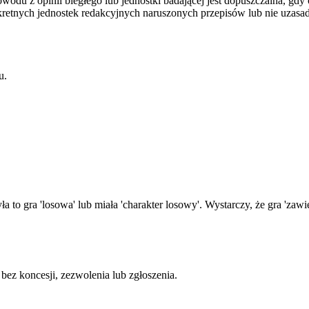
u z opinii biegłego lub jednostki badającej jest dopuszczalna, gdy 
onkretnych jednostek redakcyjnych naruszonych przepisów lub nie uzas
u.
yła to gra 'losowa' lub miała 'charakter losowy'. Wystarczy, że gra 'zaw
bez koncesji, zezwolenia lub zgłoszenia.