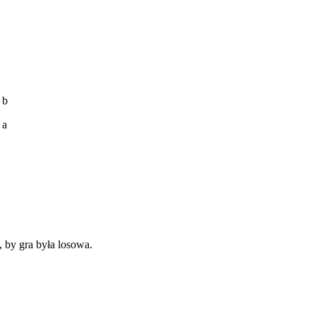
 b
 a
, by gra była losowa.