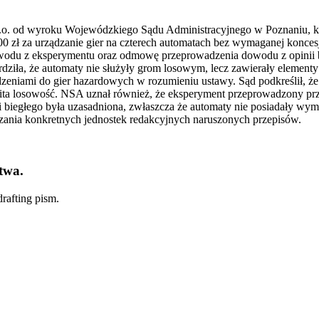
 o.o. od wyroku Wojewódzkiego Sądu Administracyjnego w Poznaniu, kt
0 zł za urządzanie gier na czterech automatach bez wymaganej konces
du z eksperymentu oraz odmowę przeprowadzenia dowodu z opinii bie
ziła, że automaty nie służyły grom losowym, lecz zawierały elementy 
ądzeniami do gier hazardowych w rozumieniu ustawy. Sąd podkreślił, ż
wita losowość. NSA uznał również, że eksperyment przeprowadzony p
i biegłego była uzasadniona, zwłaszcza że automaty nie posiadały wy
zania konkretnych jednostek redakcyjnych naruszonych przepisów.
twa.
rafting pism.