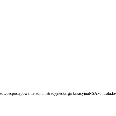
osowość
postępowanie administracyjne
skarga kasacyjna
NSA
kontrola
do