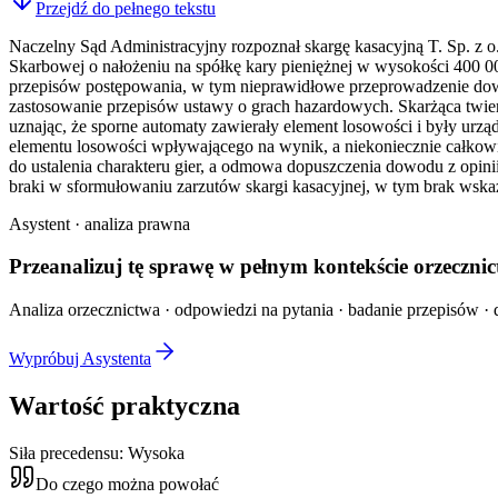
Przejdź do pełnego tekstu
Naczelny Sąd Administracyjny rozpoznał skargę kasacyjną T. Sp. z
Skarbowej o nałożeniu na spółkę kary pieniężnej w wysokości 400 00
przepisów postępowania, w tym nieprawidłowe przeprowadzenie dowo
zastosowanie przepisów ustawy o grach hazardowych. Skarżąca twierd
uznając, że sporne automaty zawierały element losowości i były urz
elementu losowości wpływającego na wynik, a niekoniecznie całko
do ustalenia charakteru gier, a odmowa dopuszczenia dowodu z opini
braki w sformułowaniu zarzutów skargi kasacyjnej, w tym brak wska
Asystent · analiza prawna
Przeanalizuj tę sprawę w
pełnym kontekście
orzecznic
Analiza orzecznictwa · odpowiedzi na pytania · badanie przepisów · d
Wypróbuj Asystenta
Wartość praktyczna
Siła precedensu:
Wysoka
Do czego można powołać