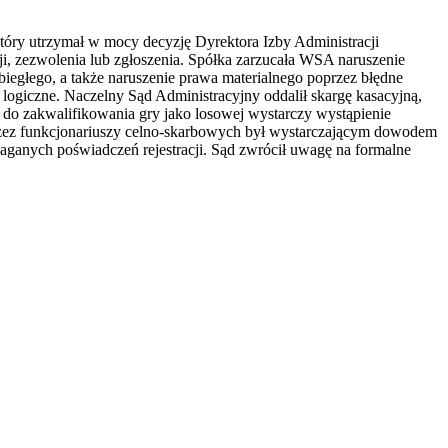
óry utrzymał w mocy decyzję Dyrektora Izby Administracji
ji, zezwolenia lub zgłoszenia. Spółka zarzucała WSA naruszenie
głego, a także naruszenie prawa materialnego poprzez błędne
logiczne. Naczelny Sąd Administracyjny oddalił skargę kasacyjną,
e do zakwalifikowania gry jako losowej wystarczy wystąpienie
rzez funkcjonariuszy celno-skarbowych był wystarczającym dowodem
maganych poświadczeń rejestracji. Sąd zwrócił uwagę na formalne