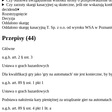
Czy odmowa uwzględnienia wniosku strony o przeprowadzenie dowod
Czy zarzuty skargi kasacyjnej są skuteczne, jeśli nie wskazują k
decidendi
▾
Rozstrzygnięcie
Decyzja
Oddalono skargę
Oddalono skargę kasacyjną T. Sp. z o.o. od wyroku WSA w Poznani
Przepisy (
44
)
Główne
u.g.h. art. 2 § ust. 3
Ustawa o grach hazardowych
Dla kwalifikacji gry jako 'gry na automatach' nie jest konieczne, by b
u.g.h. art. 89 § ust. 1 pkt 1
Ustawa o grach hazardowych
Podstawa nałożenia kary pieniężnej za urządzanie gier na automatach 
u.g.h. art. 89 § ust. 4 pkt 1 lit. a