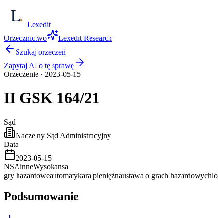
Lexedit
Orzecznictwo
Lexedit Research
Szukaj orzeczeń
Zapytaj AI o tę sprawę
Orzeczenie
·
2023-05-15
II GSK
164/21
Sąd
Naczelny Sąd Administracyjny
Data
2023-05-15
NSA
inne
Wysoka
nsa
gry hazardowe
automaty
kara pieniężna
ustawa o grach hazardowych
l
Podsumowanie