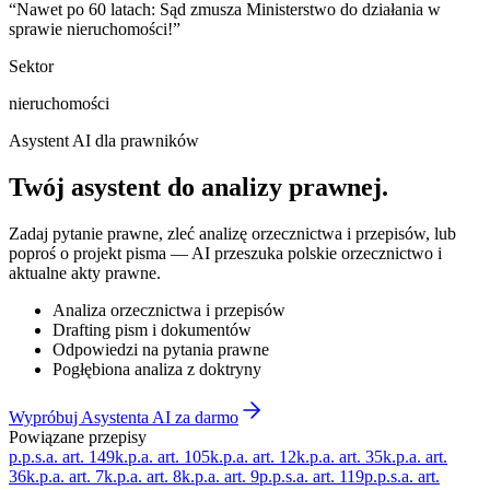
“
Nawet po 60 latach: Sąd zmusza Ministerstwo do działania w
sprawie nieruchomości!
”
Sektor
nieruchomości
Asystent AI dla prawników
Twój asystent do
analizy prawnej
.
Zadaj pytanie prawne, zleć analizę orzecznictwa i przepisów, lub
poproś o projekt pisma — AI przeszuka polskie orzecznictwo i
aktualne akty prawne.
Analiza orzecznictwa i przepisów
Drafting pism i dokumentów
Odpowiedzi na pytania prawne
Pogłębiona analiza z doktryny
Wypróbuj Asystenta AI za darmo
Powiązane przepisy
p.p.s.a. art. 149
k.p.a. art. 105
k.p.a. art. 12
k.p.a. art. 35
k.p.a. art.
36
k.p.a. art. 7
k.p.a. art. 8
k.p.a. art. 9
p.p.s.a. art. 119
p.p.s.a. art.