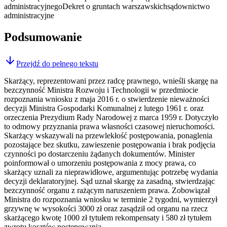
administracyjnego
Dekret o gruntach warszawskich
sądownictwo
administracyjne
Podsumowanie
Przejdź do pełnego tekstu
Skarżący, reprezentowani przez radcę prawnego, wnieśli skargę na
bezczynność Ministra Rozwoju i Technologii w przedmiocie
rozpoznania wniosku z maja 2016 r. o stwierdzenie nieważności
decyzji Ministra Gospodarki Komunalnej z lutego 1961 r. oraz
orzeczenia Prezydium Rady Narodowej z marca 1959 r. Dotyczyło
to odmowy przyznania prawa własności czasowej nieruchomości.
Skarżący wskazywali na przewlekłość postępowania, ponaglenia
pozostające bez skutku, zawieszenie postępowania i brak podjęcia
czynności po dostarczeniu żądanych dokumentów. Minister
poinformował o umorzeniu postępowania z mocy prawa, co
skarżący uznali za nieprawidłowe, argumentując potrzebę wydania
decyzji deklaratoryjnej. Sąd uznał skargę za zasadną, stwierdzając
bezczynność organu z rażącym naruszeniem prawa. Zobowiązał
Ministra do rozpoznania wniosku w terminie 2 tygodni, wymierzył
grzywnę w wysokości 3000 zł oraz zasądził od organu na rzecz
skarżącego kwotę 1000 zł tytułem rekompensaty i 580 zł tytułem
zwrotu kosztów postępowania.