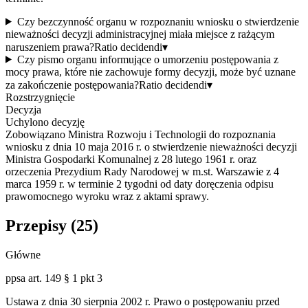
Czy bezczynność organu w rozpoznaniu wniosku o stwierdzenie
nieważności decyzji administracyjnej miała miejsce z rażącym
naruszeniem prawa?
Ratio decidendi
▾
Czy pismo organu informujące o umorzeniu postępowania z
mocy prawa, które nie zachowuje formy decyzji, może być uznane
za zakończenie postępowania?
Ratio decidendi
▾
Rozstrzygnięcie
Decyzja
Uchylono decyzję
Zobowiązano Ministra Rozwoju i Technologii do rozpoznania
wniosku z dnia 10 maja 2016 r. o stwierdzenie nieważności decyzji
Ministra Gospodarki Komunalnej z 28 lutego 1961 r. oraz
orzeczenia Prezydium Rady Narodowej w m.st. Warszawie z 4
marca 1959 r. w terminie 2 tygodni od daty doręczenia odpisu
prawomocnego wyroku wraz z aktami sprawy.
Przepisy (
25
)
Główne
ppsa art. 149 § 1 pkt 3
Ustawa z dnia 30 sierpnia 2002 r. Prawo o postępowaniu przed