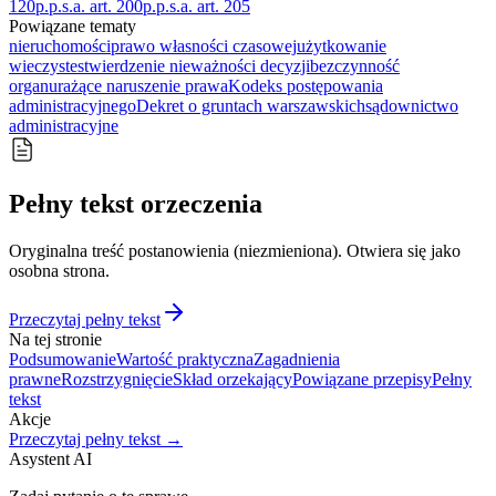
120
p.p.s.a. art. 200
p.p.s.a. art. 205
Powiązane tematy
nieruchomości
prawo własności czasowej
użytkowanie
wieczyste
stwierdzenie nieważności decyzji
bezczynność
organu
rażące naruszenie prawa
Kodeks postępowania
administracyjnego
Dekret o gruntach warszawskich
sądownictwo
administracyjne
Pełny tekst orzeczenia
Oryginalna treść postanowienia (niezmieniona). Otwiera się jako
osobna strona.
Przeczytaj pełny tekst
Na tej stronie
Podsumowanie
Wartość praktyczna
Zagadnienia
prawne
Rozstrzygnięcie
Skład orzekający
Powiązane przepisy
Pełny
tekst
Akcje
Przeczytaj pełny tekst →
Asystent AI