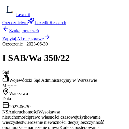
Lexedit
Orzecznictwo
Lexedit Research
Szukaj orzeczeń
Zapytaj AI o tę sprawę
Orzeczenie
·
2023-06-30
I SAB/Wa
350/22
Sąd
Wojewódzki Sąd Administracyjny w Warszawie
Miejsce
Warszawa
Data
2023-06-30
NSA
nieruchomości
Wysoka
wsa
nieruchomości
prawo własności czasowej
użytkowanie
wieczyste
stwierdzenie nieważności decyzji
bezczynność
organu
rażące naruszenie prawa
Kodeks postępowania