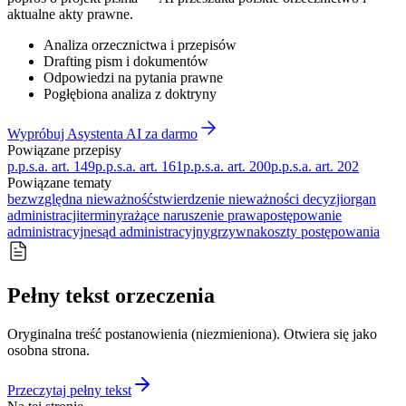
aktualne akty prawne.
Analiza orzecznictwa i przepisów
Drafting pism i dokumentów
Odpowiedzi na pytania prawne
Pogłębiona analiza z doktryny
Wypróbuj Asystenta AI za darmo
Powiązane przepisy
p.p.s.a. art. 149
p.p.s.a. art. 161
p.p.s.a. art. 200
p.p.s.a. art. 202
Powiązane tematy
bezwzględna nieważność
stwierdzenie nieważności decyzji
organ
administracji
terminy
rażące naruszenie prawa
postępowanie
administracyjne
sąd administracyjny
grzywna
koszty postępowania
Pełny tekst orzeczenia
Oryginalna treść postanowienia (niezmieniona). Otwiera się jako
osobna strona.
Przeczytaj pełny tekst