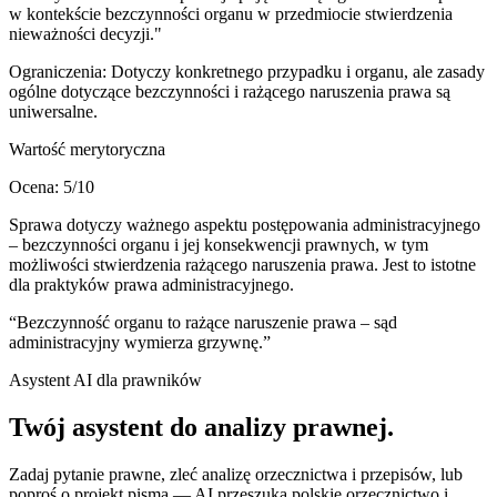
w kontekście bezczynności organu w przedmiocie stwierdzenia
nieważności decyzji."
Ograniczenia:
Dotyczy konkretnego przypadku i organu, ale zasady
ogólne dotyczące bezczynności i rażącego naruszenia prawa są
uniwersalne.
Wartość merytoryczna
Ocena:
5
/10
Sprawa dotyczy ważnego aspektu postępowania administracyjnego
– bezczynności organu i jej konsekwencji prawnych, w tym
możliwości stwierdzenia rażącego naruszenia prawa. Jest to istotne
dla praktyków prawa administracyjnego.
“
Bezczynność organu to rażące naruszenie prawa – sąd
administracyjny wymierza grzywnę.
”
Asystent AI dla prawników
Twój asystent do
analizy prawnej
.
Zadaj pytanie prawne, zleć analizę orzecznictwa i przepisów, lub
poproś o projekt pisma — AI przeszuka polskie orzecznictwo i