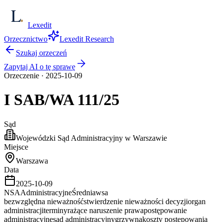
Lexedit
Orzecznictwo
Lexedit Research
Szukaj orzeczeń
Zapytaj AI o tę sprawę
Orzeczenie
·
2025-10-09
I SAB/WA
111/25
Sąd
Wojewódzki Sąd Administracyjny w Warszawie
Miejsce
Warszawa
Data
2025-10-09
NSA
Administracyjne
Średnia
wsa
bezwzględna nieważność
stwierdzenie nieważności decyzji
organ
administracji
terminy
rażące naruszenie prawa
postępowanie
administracyjne
sąd administracyjny
grzywna
koszty postępowania