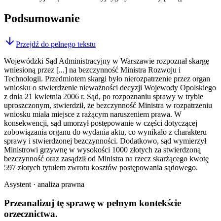
Podsumowanie
Przejdź do pełnego tekstu
Wojewódzki Sąd Administracyjny w Warszawie rozpoznał skargę
wniesioną przez [...] na bezczynność Ministra Rozwoju i
Technologii. Przedmiotem skargi było nierozpatrzenie przez organ
wniosku o stwierdzenie nieważności decyzji Wojewody Opolskiego
z dnia 21 kwietnia 2006 r. Sąd, po rozpoznaniu sprawy w trybie
uproszczonym, stwierdził, że bezczynność Ministra w rozpatrzeniu
wniosku miała miejsce z rażącym naruszeniem prawa. W
konsekwencji, sąd umorzył postępowanie w części dotyczącej
zobowiązania organu do wydania aktu, co wynikało z charakteru
sprawy i stwierdzonej bezczynności. Dodatkowo, sąd wymierzył
Ministrowi grzywnę w wysokości 1000 złotych za stwierdzoną
bezczynność oraz zasądził od Ministra na rzecz skarżącego kwotę
597 złotych tytułem zwrotu kosztów postępowania sądowego.
Asystent · analiza prawna
Przeanalizuj tę sprawę w
pełnym kontekście
orzecznictwa.